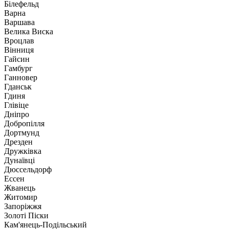
Білефельд
Варна
Варшава
Велика Виска
Вроцлав
Вінниця
Гайсин
Гамбург
Ганновер
Гданськ
Гдиня
Глівіце
Дніпро
Добропілля
Дортмунд
Дрезден
Дружківка
Дунаївці
Дюссельдорф
Ессен
Жванець
Житомир
Запоріжжя
Золоті Піски
Кам'янець-Подільський