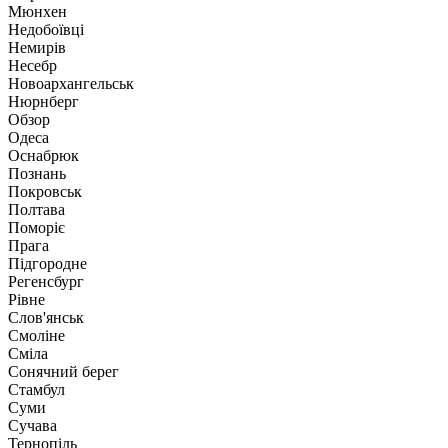
Мюнхен
Недобоївці
Немирів
Несебр
Новоархангельськ
Нюрнберг
Обзор
Одеса
Оснабрюк
Познань
Покровськ
Полтава
Поморіє
Прага
Підгородне
Регенсбург
Рівне
Слов'янськ
Смоліне
Сміла
Сонячний берег
Стамбул
Суми
Сучава
Тернопіль