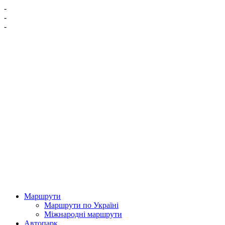
-
-
-
Маршрути
Маршрути по Україні
Міжнародні маршрути
Автопарк