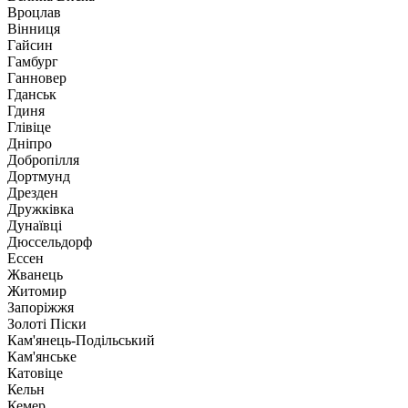
Вроцлав
Вінниця
Гайсин
Гамбург
Ганновер
Гданськ
Гдиня
Глівіце
Дніпро
Добропілля
Дортмунд
Дрезден
Дружківка
Дунаївці
Дюссельдорф
Ессен
Жванець
Житомир
Запоріжжя
Золоті Піски
Кам'янець-Подільський
Кам'янське
Катовіце
Кельн
Кемер