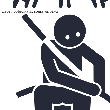
Двоє професійних водіїв на рейсі