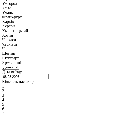
Ужгород
Ульм
Умань
Франкфурт
Харків
Херсон
Хмельницький
Хотин
Черкаси
Чернівці
Чернігів
Шегині
Штутгарт
Ярмолинці
Дата виїзду
Кількість пасажирів
1
2
3
4
5
6