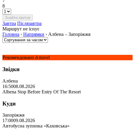
7
8
Завтра
Післязавтра
Маршрут не існує
Головна
›
Напрямки
›
Албена – Запоріжжя
Рекомендовано d-travel
Звідки
Албена
16:50
08.08.2026
Albena Stop Before Entry Of The Resort
Куди
Запоріжжя
17:00
09.08.2026
Автобусна зупинка «Каховська»