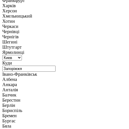
Франкфурт
Харків
Херсон
Хмельницький
Хотин
Черкаси
Чернівці
Чернігів
Шегині
Штутгарт
Ярмолинці
Куди
Івано-Франківськ
Албена
Анкара
Анталія
Балчик
Берестин
Берлін
Бориспіль
Бремен
Бургас
Бяла