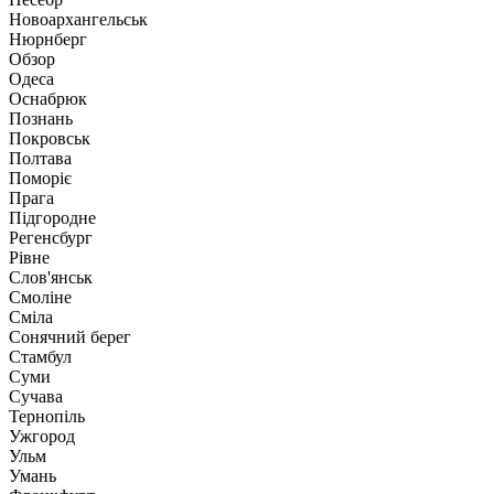
Новоархангельськ
Нюрнберг
Обзор
Одеса
Оснабрюк
Познань
Покровськ
Полтава
Поморіє
Прага
Підгородне
Регенсбург
Рівне
Слов'янськ
Смоліне
Сміла
Сонячний берег
Стамбул
Суми
Сучава
Тернопіль
Ужгород
Ульм
Умань