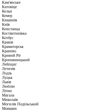
Кам'янське
Катовіце
Кельн
Кемер
Кишинів
Київ
Констанца
Костянтинівка
Котбус
Краків
Краматорськ
Кранево
Кривий Ріг
Кропивницький
Лейпциг
Летичів
Лодзь
Луцьк
Львів
Люблін
Літин
Магала
Миколаїв
Могилів Подільський
Моршин