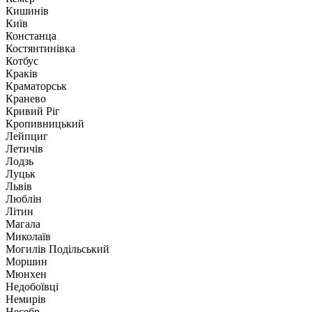
Кишинів
Київ
Констанца
Костянтинівка
Котбус
Краків
Краматорськ
Кранево
Кривий Ріг
Кропивницький
Лейпциг
Летичів
Лодзь
Луцьк
Львів
Люблін
Літин
Магала
Миколаїв
Могилів Подільський
Моршин
Мюнхен
Недобоївці
Немирів
Несебр