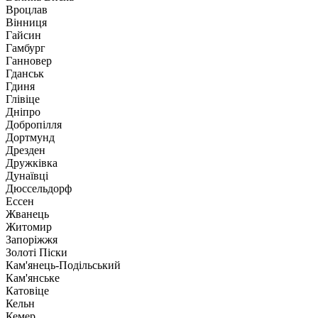
Вроцлав
Вінниця
Гайсин
Гамбург
Ганновер
Гданськ
Гдиня
Глівіце
Дніпро
Добропілля
Дортмунд
Дрезден
Дружківка
Дунаївці
Дюссельдорф
Ессен
Жванець
Житомир
Запоріжжя
Золоті Піски
Кам'янець-Подільський
Кам'янське
Катовіце
Кельн
Кемер