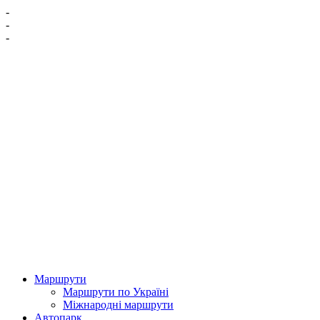
-
-
-
Маршрути
Маршрути по Україні
Міжнародні маршрути
Автопарк