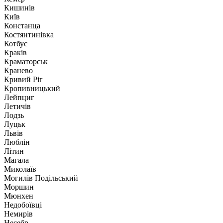
Кишинів
Київ
Констанца
Костянтинівка
Котбус
Краків
Краматорськ
Кранево
Кривий Ріг
Кропивницький
Лейпциг
Летичів
Лодзь
Луцьк
Львів
Люблін
Літин
Магала
Миколаїв
Могилів Подільський
Моршин
Мюнхен
Недобоївці
Немирів
Несебр