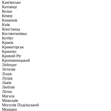
Кам'янське
Катовіце
Кельн
Кемер
Кишинів
Київ
Констанца
Костянтинівка
Котбус
Краків
Краматорськ
Кранево
Кривий Ріг
Кропивницький
Лейпциг
Летичів
Лодзь
Луцьк
Львів
Люблін
Літин
Магала
Миколаїв
Могилів Подільський
Моршин