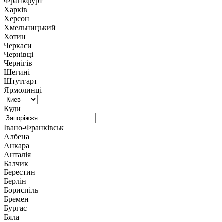
Франкфурт
Харків
Херсон
Хмельницький
Хотин
Черкаси
Чернівці
Чернігів
Шегині
Штутгарт
Ярмолинці
Куди
Івано-Франківськ
Албена
Анкара
Анталія
Балчик
Берестин
Берлін
Бориспіль
Бремен
Бургас
Бяла