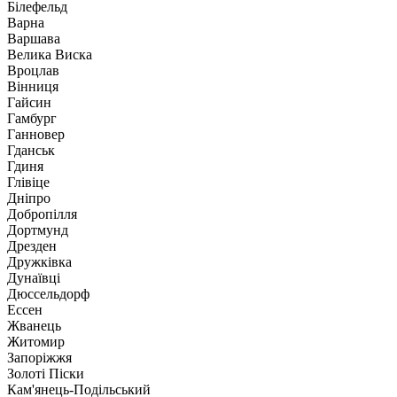
Білефельд
Варна
Варшава
Велика Виска
Вроцлав
Вінниця
Гайсин
Гамбург
Ганновер
Гданськ
Гдиня
Глівіце
Дніпро
Добропілля
Дортмунд
Дрезден
Дружківка
Дунаївці
Дюссельдорф
Ессен
Жванець
Житомир
Запоріжжя
Золоті Піски
Кам'янець-Подільський