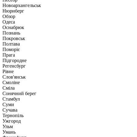
Новоархангельськ
Нюрнберг
Обзор
Одеса
Оснабрюк
Познань
Покровськ
Полтава
Поморіє
Прага
Підгородне
Регенсбург
Рівне
Слов'янськ
Смоліне
Сміла
Сонячний берег
Стамбул
Суми
Сучава
Тернопіль
Ужгород
Ульм
Умань