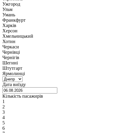
Ужгород
Ульм
Умань
Франкфурт
Харків
Херсон
Хмельницький
Хотин
Черкаси
Чернівці
Чернігів
Шегині
Штутгарт
Ярмолинці
Дата виїзду
Кількість пасажирів
1
2
3
4
5
6