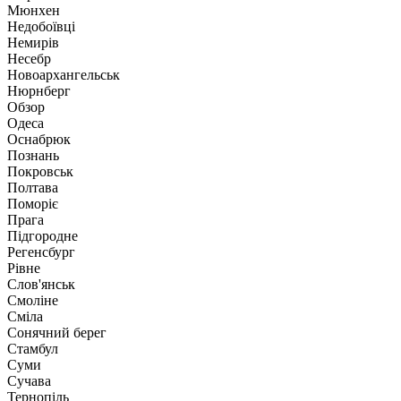
Мюнхен
Недобоївці
Немирів
Несебр
Новоархангельськ
Нюрнберг
Обзор
Одеса
Оснабрюк
Познань
Покровськ
Полтава
Поморіє
Прага
Підгородне
Регенсбург
Рівне
Слов'янськ
Смоліне
Сміла
Сонячний берег
Стамбул
Суми
Сучава
Тернопіль