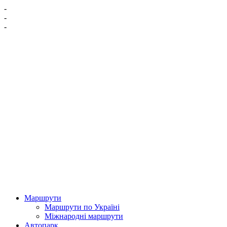
-
-
-
Маршрути
Маршрути по Україні
Міжнародні маршрути
Автопарк