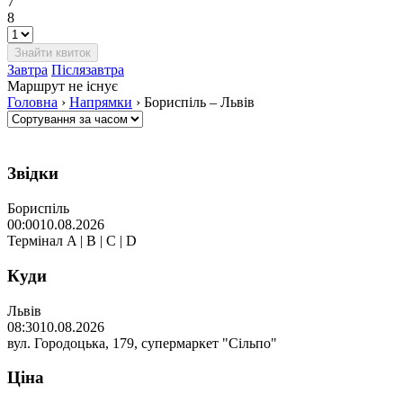
7
8
Завтра
Післязавтра
Маршрут не існує
Головна
›
Напрямки
›
Бориспіль – Львів
Звідки
Бориспіль
00:00
10.08.2026
Термінал A | B | C | D
Куди
Львів
08:30
10.08.2026
вул. Городоцька, 179, супермаркет "Сільпо"
Ціна