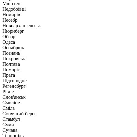
Мюнхен
Недобоївці
Немирів
Несебр
Новоархангельськ
Нюрнберг
Обзор
Одеса
Оснабрюк
Познань
Покровськ
Полтава
Поморіє
Прага
Підгородне
Регенсбург
Рівне
Слов'янськ
Смоліне
Сміла
Сонячний берег
Стамбул
Суми
Сучава
Тернопіль