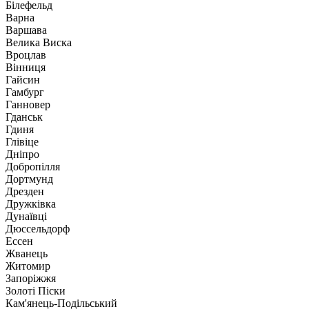
Білефельд
Варна
Варшава
Велика Виска
Вроцлав
Вінниця
Гайсин
Гамбург
Ганновер
Гданськ
Гдиня
Глівіце
Дніпро
Добропілля
Дортмунд
Дрезден
Дружківка
Дунаївці
Дюссельдорф
Ессен
Жванець
Житомир
Запоріжжя
Золоті Піски
Кам'янець-Подільський