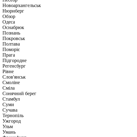
Новоархангельськ
Нюрнберг
Обзор
Одеса
Оснабрюк
Познань
Покровськ
Полтава
Поморіє
Прага
Підгородне
Регенсбург
Рівне
Слов'янськ
Смоліне
Сміла
Сонячний берег
Стамбул
Суми
Сучава
Тернопіль
Ужгород
Ульм
Умань