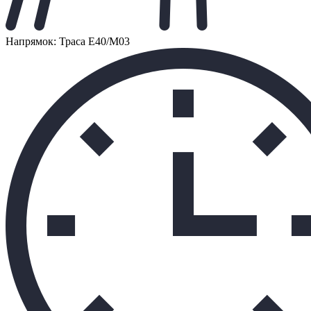
Напрямок: Траса Е40/М03