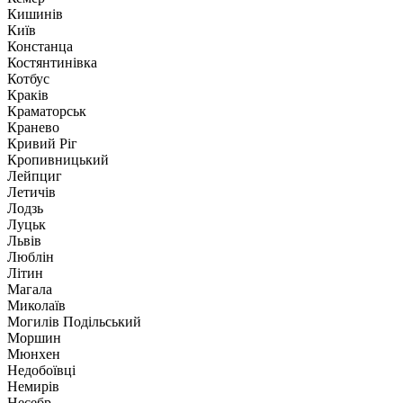
Кишинів
Київ
Констанца
Костянтинівка
Котбус
Краків
Краматорськ
Кранево
Кривий Ріг
Кропивницький
Лейпциг
Летичів
Лодзь
Луцьк
Львів
Люблін
Літин
Магала
Миколаїв
Могилів Подільський
Моршин
Мюнхен
Недобоївці
Немирів
Несебр