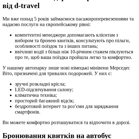
від d-travel
Ми вже понад 5 років займаємося пасажироперевезеннями та
надаємо послуги на європейському рівні:
компетентні менеджери допомагають клієнтам з
вибором та бронею квитків, консультують про пільги,
особливості поїздок та з інших питань;
ввічливі водії з більш ніж 10-річним стажем піклуються
про те, щоб ваша поїздка пройшла легко та комфортно.
У нашому автопарку лише нові німецькі мінівени Мерседес
Віто, призначені для тривалих подорожей. У них є:
зручні розкладні крісла;
LED-підсвічування салону;
кліматична техніка;
просторий багажний відсік;
бездротовий інтернет та роз’єми для заряджання
смартфонів.
Ви можете комфортно розташуватися та відпочити в дорозі.
Бронювання квитків на автобус