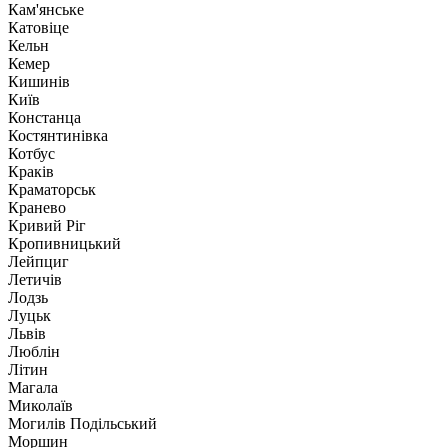
Кам'янське
Катовіце
Кельн
Кемер
Кишинів
Київ
Констанца
Костянтинівка
Котбус
Краків
Краматорськ
Кранево
Кривий Ріг
Кропивницький
Лейпциг
Летичів
Лодзь
Луцьк
Львів
Люблін
Літин
Магала
Миколаїв
Могилів Подільський
Моршин