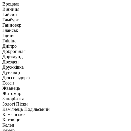
Вроцлав
Вінниця
Гайсин
Гамбург
Ганновер
Гданськ
Гдиня
Глівіце
Дніпро
Добропілля
Дортмунд
Дрезден
Дружківка
Дунаївці
Дюссельдорф
Ессен
Жванець
Житомир
Запоріжжя
Золоті Піски
Кам'янець-Подільський
Кам'янське
Катовіце
Кельн
Кемер