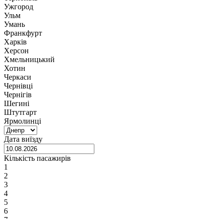
Ужгород
Ульм
Умань
Франкфурт
Харків
Херсон
Хмельницький
Хотин
Черкаси
Чернівці
Чернігів
Шегині
Штутгарт
Ярмолинці
Дата виїзду
Кількість пасажирів
1
2
3
4
5
6