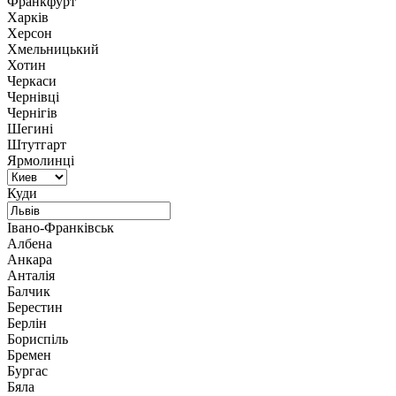
Франкфурт
Харків
Херсон
Хмельницький
Хотин
Черкаси
Чернівці
Чернігів
Шегині
Штутгарт
Ярмолинці
Куди
Івано-Франківськ
Албена
Анкара
Анталія
Балчик
Берестин
Берлін
Бориспіль
Бремен
Бургас
Бяла