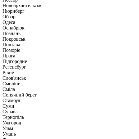
Новоархангельськ
Нюрнберг
Обзор
Одеса
Оснабрюк
Познань
Покровськ
Полтава
Поморіє
Прага
Підгородне
Регенсбург
Рівне
Слов'янськ
Смоліне
Сміла
Сонячний берег
Стамбул
Суми
Сучава
Тернопіль
Ужгород
Ульм
Умань