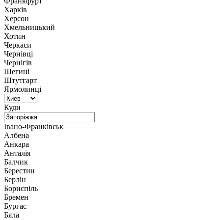
Франкфурт
Харків
Херсон
Хмельницький
Хотин
Черкаси
Чернівці
Чернігів
Шегині
Штутгарт
Ярмолинці
Куди
Івано-Франківськ
Албена
Анкара
Анталія
Балчик
Берестин
Берлін
Бориспіль
Бремен
Бургас
Бяла