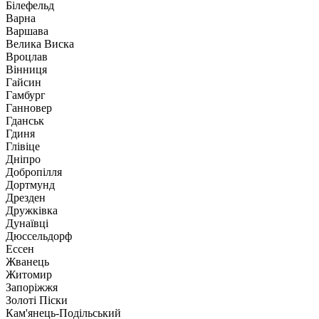
Білефельд
Варна
Варшава
Велика Виска
Вроцлав
Вінниця
Гайсин
Гамбург
Ганновер
Гданськ
Гдиня
Глівіце
Дніпро
Добропілля
Дортмунд
Дрезден
Дружківка
Дунаївці
Дюссельдорф
Ессен
Жванець
Житомир
Запоріжжя
Золоті Піски
Кам'янець-Подільський