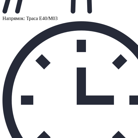
Напрямок: Траса Е40/М03