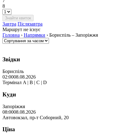
7
8
Завтра
Післязавтра
Маршрут не існує
Головна
›
Напрямки
›
Бориспіль – Запоріжжя
Звідки
Бориспіль
02:00
08.08.2026
Термінал A | B | C | D
Куди
Запоріжжя
08:00
08.08.2026
Автовокзал, пр-т Соборний, 20
Ціна