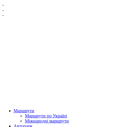
-
-
-
Маршрути
Маршрути по Україні
Міжнародні маршрути
Автопарк