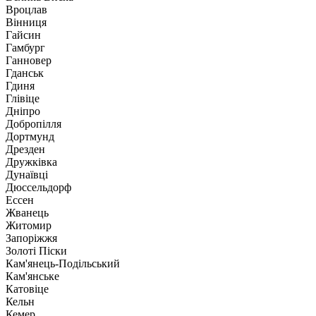
Вроцлав
Вінниця
Гайсин
Гамбург
Ганновер
Гданськ
Гдиня
Глівіце
Дніпро
Добропілля
Дортмунд
Дрезден
Дружківка
Дунаївці
Дюссельдорф
Ессен
Жванець
Житомир
Запоріжжя
Золоті Піски
Кам'янець-Подільський
Кам'янське
Катовіце
Кельн
Кемер