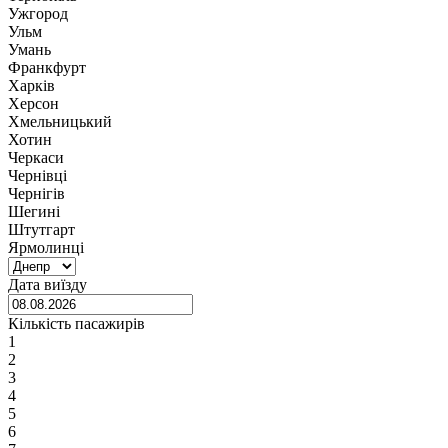
Ужгород
Ульм
Умань
Франкфурт
Харків
Херсон
Хмельницький
Хотин
Черкаси
Чернівці
Чернігів
Шегині
Штутгарт
Ярмолинці
Дата виїзду
Кількість пасажирів
1
2
3
4
5
6