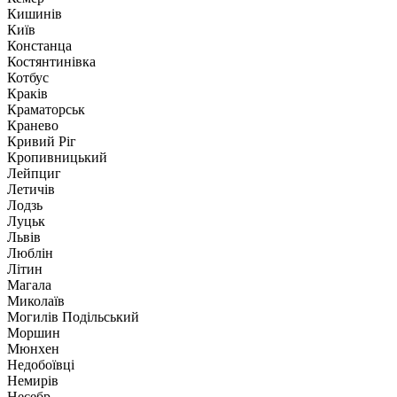
Кишинів
Київ
Констанца
Костянтинівка
Котбус
Краків
Краматорськ
Кранево
Кривий Ріг
Кропивницький
Лейпциг
Летичів
Лодзь
Луцьк
Львів
Люблін
Літин
Магала
Миколаїв
Могилів Подільський
Моршин
Мюнхен
Недобоївці
Немирів
Несебр