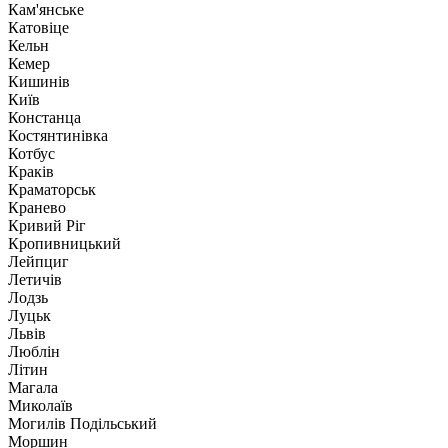
Кам'янське
Катовіце
Кельн
Кемер
Кишинів
Київ
Констанца
Костянтинівка
Котбус
Краків
Краматорськ
Кранево
Кривий Ріг
Кропивницький
Лейпциг
Летичів
Лодзь
Луцьк
Львів
Люблін
Літин
Магала
Миколаїв
Могилів Подільський
Моршин