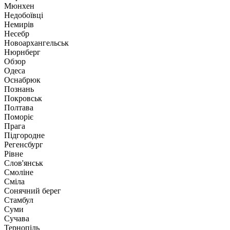
Мюнхен
Недобоївці
Немирів
Несебр
Новоархангельськ
Нюрнберг
Обзор
Одеса
Оснабрюк
Познань
Покровськ
Полтава
Поморіє
Прага
Підгородне
Регенсбург
Рівне
Слов'янськ
Смоліне
Сміла
Сонячний берег
Стамбул
Суми
Сучава
Тернопіль