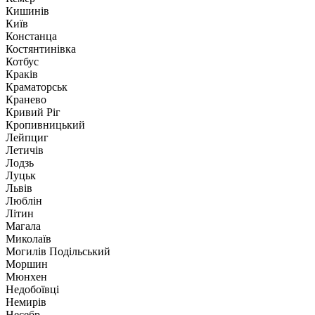
Кишинів
Київ
Констанца
Костянтинівка
Котбус
Краків
Краматорськ
Кранево
Кривий Ріг
Кропивницький
Лейпциг
Летичів
Лодзь
Луцьк
Львів
Люблін
Літин
Магала
Миколаїв
Могилів Подільський
Моршин
Мюнхен
Недобоївці
Немирів
Несебр