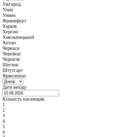
Ужгород
Ульм
Умань
Франкфурт
Харків
Херсон
Хмельницький
Хотин
Черкаси
Чернівці
Чернігів
Шегині
Штутгарт
Ярмолинці
Дата виїзду
Кількість пасажирів
1
2
3
4
5
6