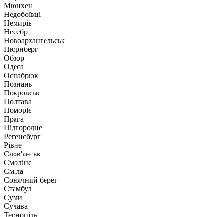
Мюнхен
Недобоївці
Немирів
Несебр
Новоархангельськ
Нюрнберг
Обзор
Одеса
Оснабрюк
Познань
Покровськ
Полтава
Поморіє
Прага
Підгородне
Регенсбург
Рівне
Слов'янськ
Смоліне
Сміла
Сонячний берег
Стамбул
Суми
Сучава
Тернопіль