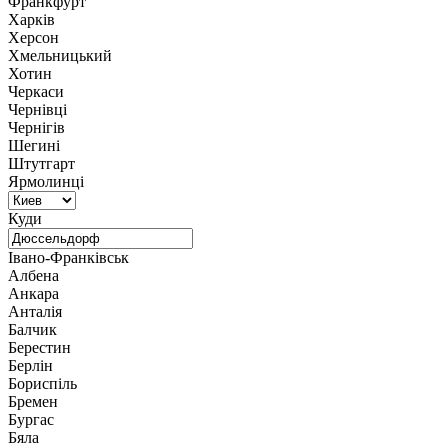
Франкфурт
Харків
Херсон
Хмельницький
Хотин
Черкаси
Чернівці
Чернігів
Шегині
Штутгарт
Ярмолинці
Куди
Івано-Франківськ
Албена
Анкара
Анталія
Балчик
Берестин
Берлін
Бориспіль
Бремен
Бургас
Бяла