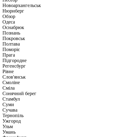
Новоархангельськ
Нюрнберг
Обзор
Одеса
Оснабрюк
Познань
Покровськ
Полтава
Поморіє
Прага
Підгородне
Регенсбург
Рівне
Слов'янськ
Смоліне
Сміла
Сонячний берег
Стамбул
Суми
Сучава
Тернопіль
Ужгород
Ульм
Умань