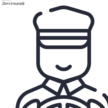
Дюссельдорф