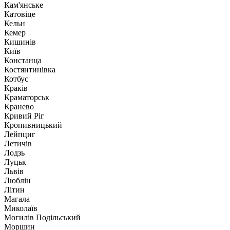
Кам'янське
Катовіце
Кельн
Кемер
Кишинів
Київ
Констанца
Костянтинівка
Котбус
Краків
Краматорськ
Кранево
Кривий Ріг
Кропивницький
Лейпциг
Летичів
Лодзь
Луцьк
Львів
Люблін
Літин
Магала
Миколаїв
Могилів Подільський
Моршин