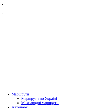
-
-
-
Маршрути
Маршрути по Україні
Міжнародні маршрути
Автопарк