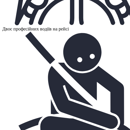
Двоє професійних водіїв на рейсі