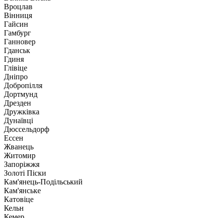
Вроцлав
Вінниця
Гайсин
Гамбург
Ганновер
Гданськ
Гдиня
Глівіце
Дніпро
Добропілля
Дортмунд
Дрезден
Дружківка
Дунаївці
Дюссельдорф
Ессен
Жванець
Житомир
Запоріжжя
Золоті Піски
Кам'янець-Подільський
Кам'янське
Катовіце
Кельн
Кемер