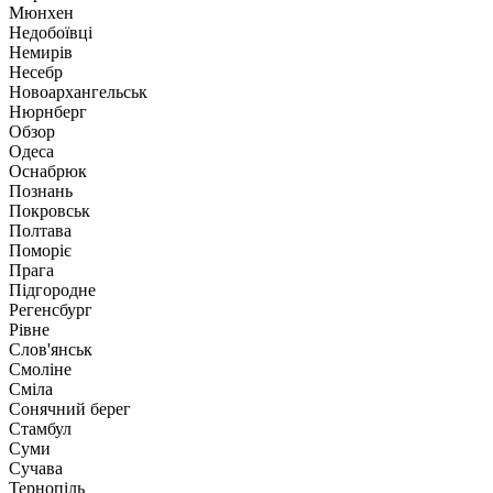
Мюнхен
Недобоївці
Немирів
Несебр
Новоархангельськ
Нюрнберг
Обзор
Одеса
Оснабрюк
Познань
Покровськ
Полтава
Поморіє
Прага
Підгородне
Регенсбург
Рівне
Слов'янськ
Смоліне
Сміла
Сонячний берег
Стамбул
Суми
Сучава
Тернопіль