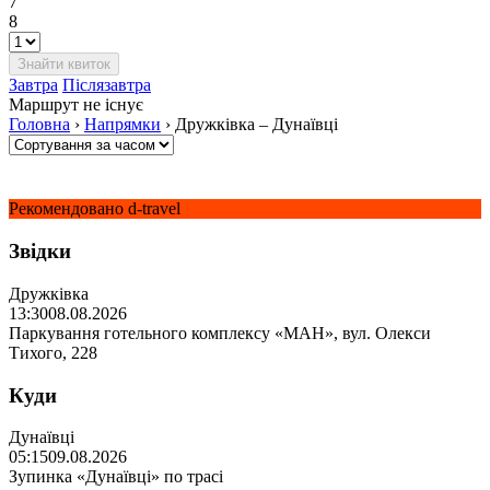
7
8
Завтра
Післязавтра
Маршрут не існує
Головна
›
Напрямки
›
Дружківка – Дунаївці
Рекомендовано d-travel
Звідки
Дружківка
13:30
08.08.2026
Паркування готельного комплексу «МАН», вул. Олекси
Тихого, 228
Куди
Дунаївці
05:15
09.08.2026
Зупинка «Дунаївці» по трасі