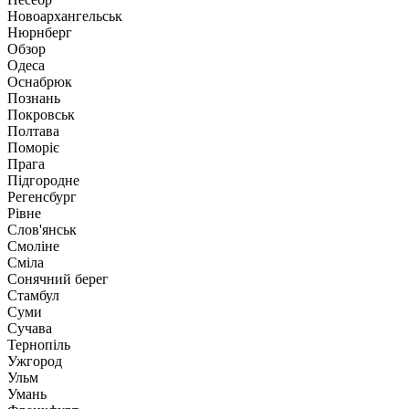
Новоархангельськ
Нюрнберг
Обзор
Одеса
Оснабрюк
Познань
Покровськ
Полтава
Поморіє
Прага
Підгородне
Регенсбург
Рівне
Слов'янськ
Смоліне
Сміла
Сонячний берег
Стамбул
Суми
Сучава
Тернопіль
Ужгород
Ульм
Умань