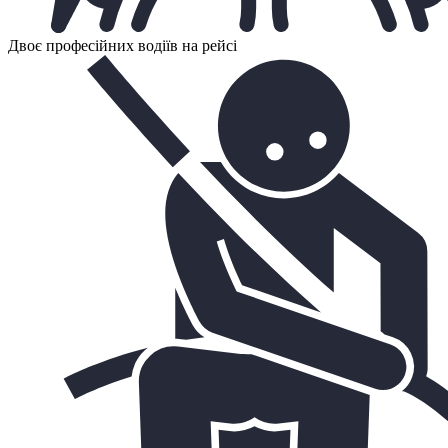
Двоє професійних водіїв на рейсі