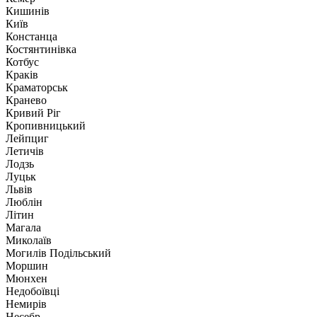
Кишинів
Київ
Констанца
Костянтинівка
Котбус
Краків
Краматорськ
Кранево
Кривий Ріг
Кропивницький
Лейпциг
Летичів
Лодзь
Луцьк
Львів
Люблін
Літин
Магала
Миколаїв
Могилів Подільський
Моршин
Мюнхен
Недобоївці
Немирів
Несебр