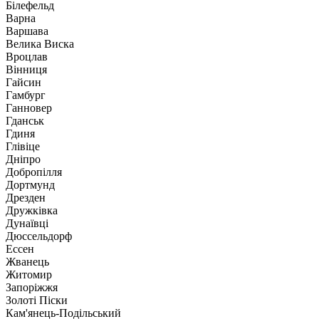
Білефельд
Варна
Варшава
Велика Виска
Вроцлав
Вінниця
Гайсин
Гамбург
Ганновер
Гданськ
Гдиня
Глівіце
Дніпро
Добропілля
Дортмунд
Дрезден
Дружківка
Дунаївці
Дюссельдорф
Ессен
Жванець
Житомир
Запоріжжя
Золоті Піски
Кам'янець-Подільський