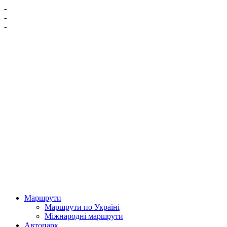
-
-
-
Маршрути
Маршрути по Україні
Міжнародні маршрути
Автопарк