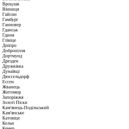
Вроцлав
Вінниця
Гайсин
Гамбург
Ганновер
Гданськ
Гдиня
Глівіце
Дніпро
Добропілля
Дортмунд
Дрезден
Дружківка
Дунаївці
Дюссельдорф
Ессен
Жванець
Житомир
Запоріжжя
Золоті Піски
Кам'янець-Подільський
Кам'янське
Катовіце
Кельн
Кемер