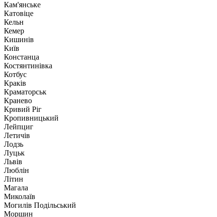
Кам'янське
Катовіце
Кельн
Кемер
Кишинів
Київ
Констанца
Костянтинівка
Котбус
Краків
Краматорськ
Кранево
Кривий Ріг
Кропивницький
Лейпциг
Летичів
Лодзь
Луцьк
Львів
Люблін
Літин
Магала
Миколаїв
Могилів Подільський
Моршин