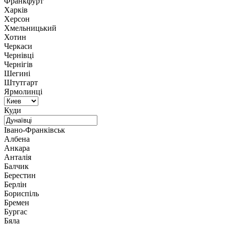
Франкфурт
Харків
Херсон
Хмельницький
Хотин
Черкаси
Чернівці
Чернігів
Шегині
Штутгарт
Ярмолинці
Куди
Івано-Франківськ
Албена
Анкара
Анталія
Балчик
Берестин
Берлін
Бориспіль
Бремен
Бургас
Бяла