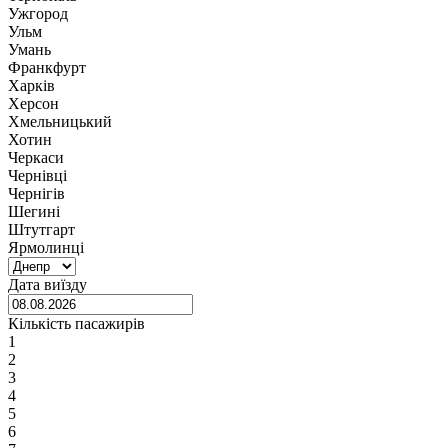
Ужгород
Ульм
Умань
Франкфурт
Харків
Херсон
Хмельницький
Хотин
Черкаси
Чернівці
Чернігів
Шегині
Штутгарт
Ярмолинці
Дата виїзду
Кількість пасажирів
1
2
3
4
5
6