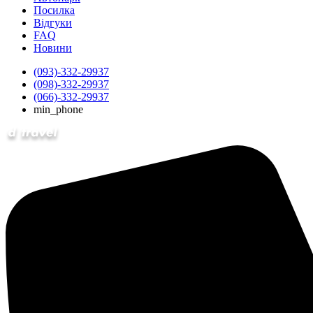
Посилка
Відгуки
FAQ
Новини
(093)-332-29937
(098)-332-29937
(066)-332-29937
min_phone