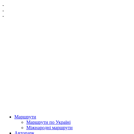
-
-
-
Маршрути
Маршрути по Україні
Міжнародні маршрути
Автопарк