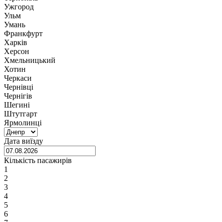
Ужгород
Ульм
Умань
Франкфурт
Харків
Херсон
Хмельницький
Хотин
Черкаси
Чернівці
Чернігів
Шегині
Штутгарт
Ярмолинці
Дата виїзду
Кількість пасажирів
1
2
3
4
5
6