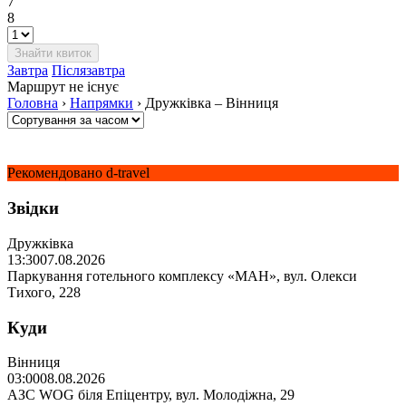
7
8
Завтра
Післязавтра
Маршрут не існує
Головна
›
Напрямки
›
Дружківка – Вінниця
Рекомендовано d-travel
Звідки
Дружківка
13:30
07.08.2026
Паркування готельного комплексу «МАН», вул. Олекси
Тихого, 228
Куди
Вінниця
03:00
08.08.2026
АЗС WOG біля Епіцентру, вул. Молодіжна, 29