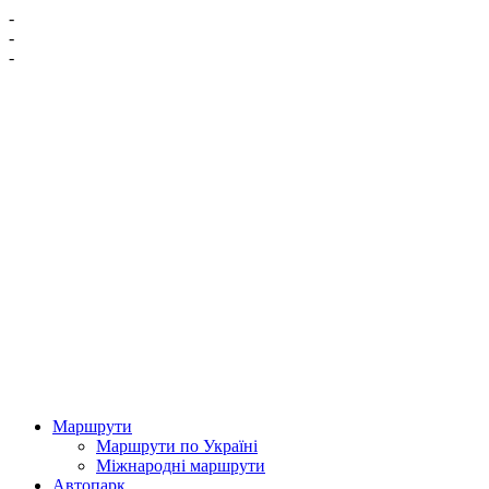
-
-
-
Маршрути
Маршрути по Україні
Міжнародні маршрути
Автопарк