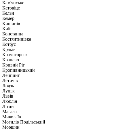
Кам'янське
Катовіце
Кельн
Кемер
Кишинів
Київ
Констанца
Костянтинівка
Котбус
Краків
Краматорськ
Кранево
Кривий Ріг
Кропивницький
Лейпциг
Летичів
Лодзь
Луцьк
Львів
Люблін
Літин
Магала
Миколаїв
Могилів Подільський
Моршин