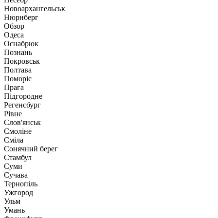
Новоархангельськ
Нюрнберг
Обзор
Одеса
Оснабрюк
Познань
Покровськ
Полтава
Поморіє
Прага
Підгородне
Регенсбург
Рівне
Слов'янськ
Смоліне
Сміла
Сонячний берег
Стамбул
Суми
Сучава
Тернопіль
Ужгород
Ульм
Умань