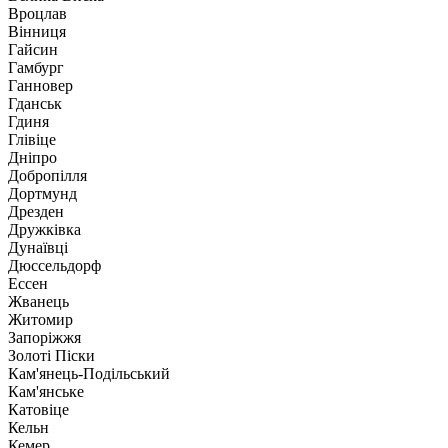
Вроцлав
Вінниця
Гайсин
Гамбург
Ганновер
Гданськ
Гдиня
Глівіце
Дніпро
Добропілля
Дортмунд
Дрезден
Дружківка
Дунаївці
Дюссельдорф
Ессен
Жванець
Житомир
Запоріжжя
Золоті Піски
Кам'янець-Подільський
Кам'янське
Катовіце
Кельн
Кемер