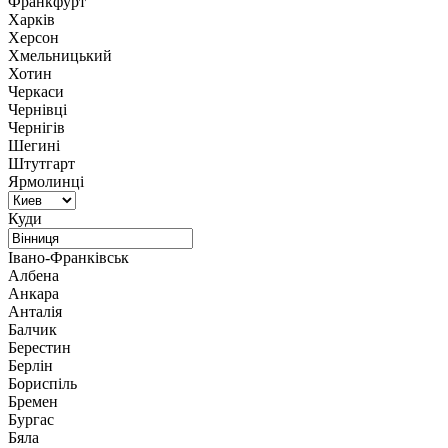
Франкфурт
Харків
Херсон
Хмельницький
Хотин
Черкаси
Чернівці
Чернігів
Шегині
Штутгарт
Ярмолинці
Куди
Івано-Франківськ
Албена
Анкара
Анталія
Балчик
Берестин
Берлін
Бориспіль
Бремен
Бургас
Бяла