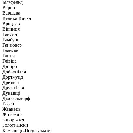
Білефельд
Варна
Варшава
Велика Виска
Вроцлав
Вінниця
Гайсин
Гамбург
Ганновер
Гданськ
Гдиня
Глівіце
Дніпро
Добропілля
Дортмунд
Дрезден
Дружківка
Дунаївці
Дюссельдорф
Ессен
Жванець
Житомир
Запоріжжя
Золоті Піски
Кам'янець-Подільський