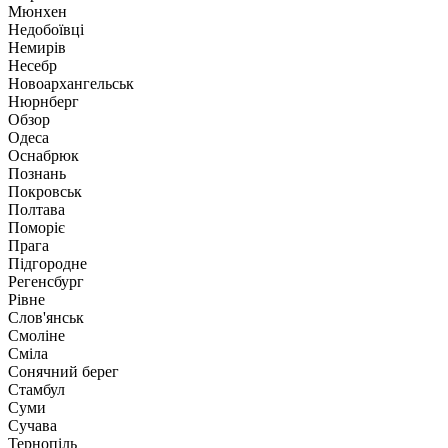
Мюнхен
Недобоївці
Немирів
Несебр
Новоархангельськ
Нюрнберг
Обзор
Одеса
Оснабрюк
Познань
Покровськ
Полтава
Поморіє
Прага
Підгородне
Регенсбург
Рівне
Слов'янськ
Смоліне
Сміла
Сонячний берег
Стамбул
Суми
Сучава
Тернопіль