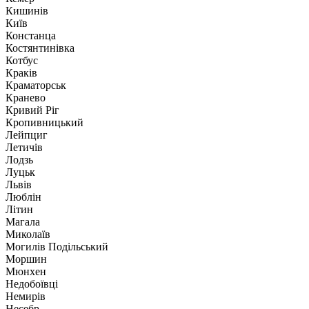
Кишинів
Київ
Констанца
Костянтинівка
Котбус
Краків
Краматорськ
Кранево
Кривий Ріг
Кропивницький
Лейпциг
Летичів
Лодзь
Луцьк
Львів
Люблін
Літин
Магала
Миколаїв
Могилів Подільський
Моршин
Мюнхен
Недобоївці
Немирів
Несебр