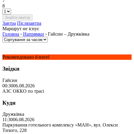
7
8
Завтра
Післязавтра
Маршрут не існує
Головна
›
Напрямки
›
Гайсин – Дружківка
Рекомендовано d-travel
Звідки
Гайсин
00:30
06.08.2026
АЗС ОККО по трасі
Куди
Дружківка
11:30
06.08.2026
Паркування готельного комплексу «МАН», вул. Олекси
Тихого, 228