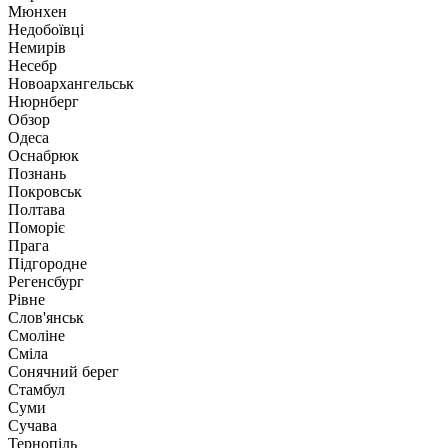
Мюнхен
Недобоївці
Немирів
Несебр
Новоархангельськ
Нюрнберг
Обзор
Одеса
Оснабрюк
Познань
Покровськ
Полтава
Поморіє
Прага
Підгородне
Регенсбург
Рівне
Слов'янськ
Смоліне
Сміла
Сонячний берег
Стамбул
Суми
Сучава
Тернопіль