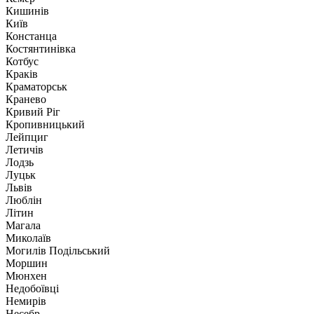
Кишинів
Київ
Констанца
Костянтинівка
Котбус
Краків
Краматорськ
Кранево
Кривий Ріг
Кропивницький
Лейпциг
Летичів
Лодзь
Луцьк
Львів
Люблін
Літин
Магала
Миколаїв
Могилів Подільський
Моршин
Мюнхен
Недобоївці
Немирів
Несебр