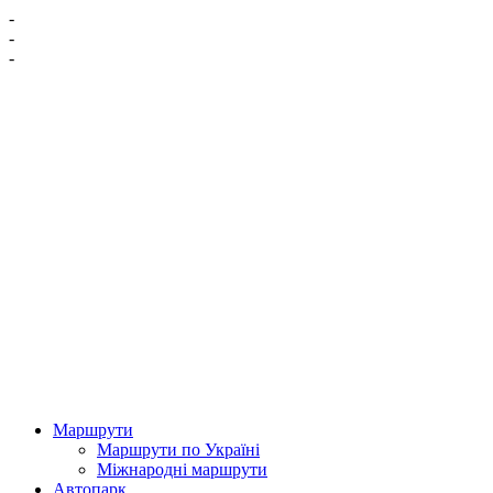
-
-
-
Маршрути
Маршрути по Україні
Міжнародні маршрути
Автопарк