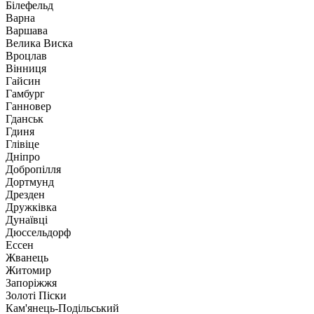
Білефельд
Варна
Варшава
Велика Виска
Вроцлав
Вінниця
Гайсин
Гамбург
Ганновер
Гданськ
Гдиня
Глівіце
Дніпро
Добропілля
Дортмунд
Дрезден
Дружківка
Дунаївці
Дюссельдорф
Ессен
Жванець
Житомир
Запоріжжя
Золоті Піски
Кам'янець-Подільський