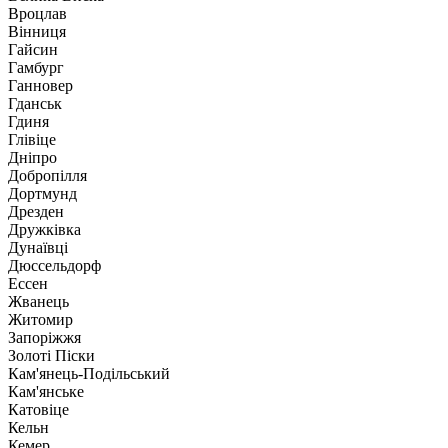
Вроцлав
Вінниця
Гайсин
Гамбург
Ганновер
Гданськ
Гдиня
Глівіце
Дніпро
Добропілля
Дортмунд
Дрезден
Дружківка
Дунаївці
Дюссельдорф
Ессен
Жванець
Житомир
Запоріжжя
Золоті Піски
Кам'янець-Подільський
Кам'янське
Катовіце
Кельн
Кемер