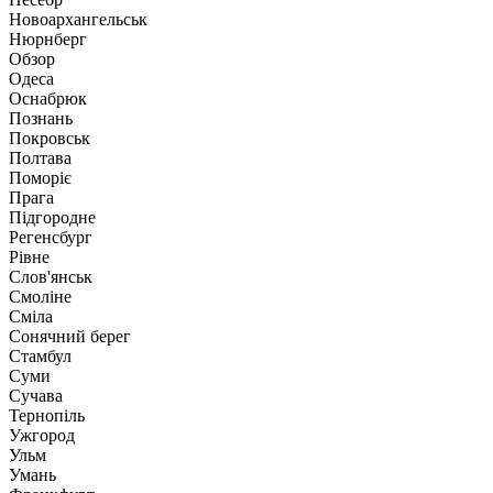
Новоархангельськ
Нюрнберг
Обзор
Одеса
Оснабрюк
Познань
Покровськ
Полтава
Поморіє
Прага
Підгородне
Регенсбург
Рівне
Слов'янськ
Смоліне
Сміла
Сонячний берег
Стамбул
Суми
Сучава
Тернопіль
Ужгород
Ульм
Умань