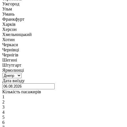
Ужгород
Ульм
Умань
Франкфурт
Харків
Херсон
Хмельницький
Хотин
Черкаси
Чернівці
Чернігів
Шегині
Штутгарт
Ярмолинці
Дата виїзду
Кількість пасажирів
1
2
3
4
5
6