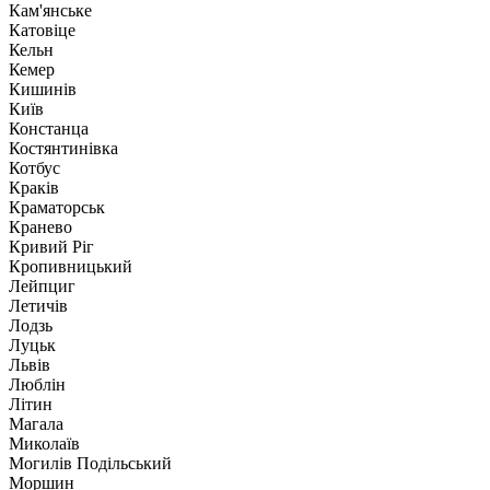
Кам'янське
Катовіце
Кельн
Кемер
Кишинів
Київ
Констанца
Костянтинівка
Котбус
Краків
Краматорськ
Кранево
Кривий Ріг
Кропивницький
Лейпциг
Летичів
Лодзь
Луцьк
Львів
Люблін
Літин
Магала
Миколаїв
Могилів Подільський
Моршин