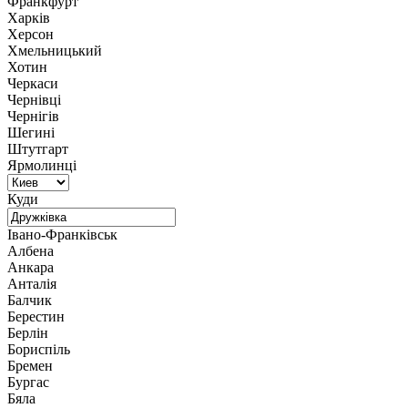
Франкфурт
Харків
Херсон
Хмельницький
Хотин
Черкаси
Чернівці
Чернігів
Шегині
Штутгарт
Ярмолинці
Куди
Івано-Франківськ
Албена
Анкара
Анталія
Балчик
Берестин
Берлін
Бориспіль
Бремен
Бургас
Бяла