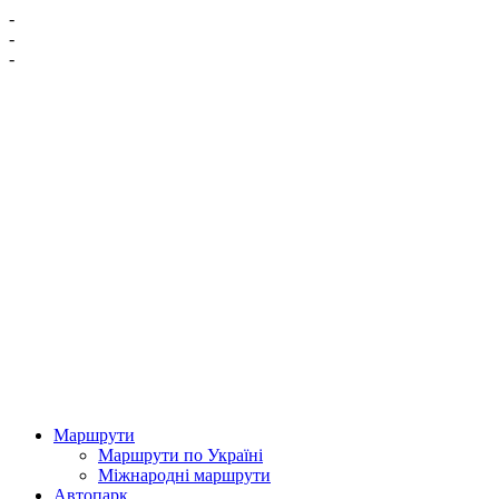
-
-
-
Маршрути
Маршрути по Україні
Міжнародні маршрути
Автопарк