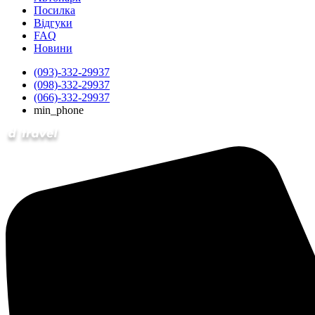
Посилка
Відгуки
FAQ
Новини
(093)-332-29937
(098)-332-29937
(066)-332-29937
min_phone