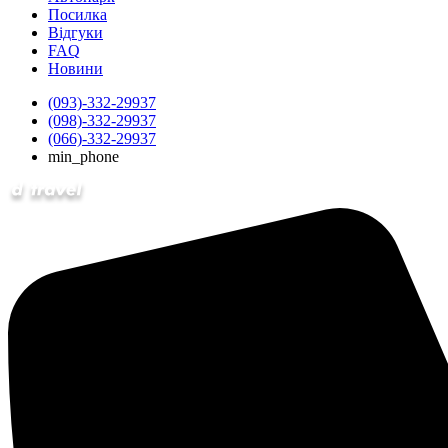
Посилка
Відгуки
FAQ
Новини
(093)-332-29937
(098)-332-29937
(066)-332-29937
min_phone