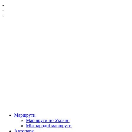
-
-
-
Маршрути
Маршрути по Україні
Міжнародні маршрути
Автопарк