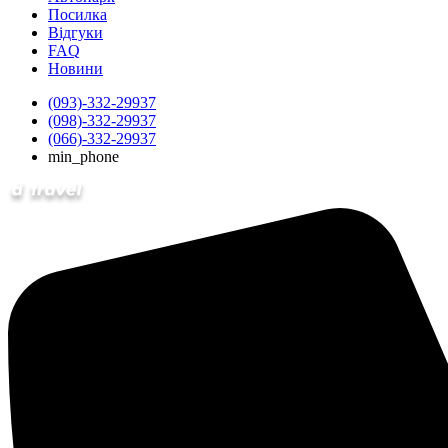
Посилка
Відгуки
FAQ
Новини
(093)-332-29937
(098)-332-29937
(066)-332-29937
min_phone