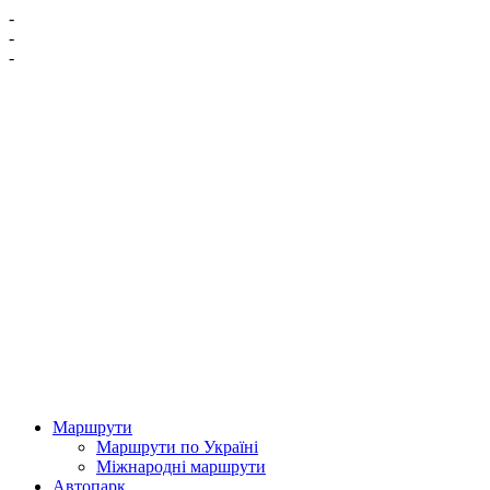
-
-
-
Маршрути
Маршрути по Україні
Міжнародні маршрути
Автопарк