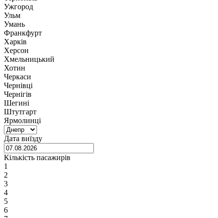
Ужгород
Ульм
Умань
Франкфурт
Харків
Херсон
Хмельницький
Хотин
Черкаси
Чернівці
Чернігів
Шегині
Штутгарт
Ярмолинці
Дата виїзду
Кількість пасажирів
1
2
3
4
5
6