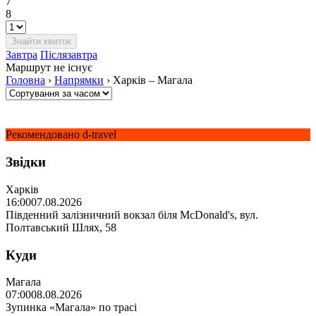
7
8
Завтра
Післязавтра
Маршрут не існує
Головна
›
Напрямки
›
Харків – Магала
Рекомендовано d-travel
Звідки
Харків
16:00
07.08.2026
Південний залізничний вокзал біля McDonald's, вул.
Полтавський Шлях, 58
Куди
Магала
07:00
08.08.2026
Зупинка «Магала» по трасі