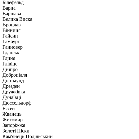
Білефельд
Варна
Варшава
Велика Виска
Вроцлав
Вінниця
Гайсин
Гамбург
Ганновер
Гданськ
Гдиня
Глівіце
Дніпро
Добропілля
Дортмунд
Дрезден
Дружківка
Дунаївці
Дюссельдорф
Ессен
Жванець
Житомир
Запоріжжя
Золоті Піски
Кам'янець-Подільський