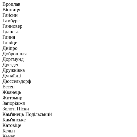
Вроцлав
Вінниця
Гайсин
Гамбург
Ганновер
Гданськ
Гдиня
Глівіце
Дніпро
Добропілля
Дортмунд
Дрезден
Дружківка
Дунаївці
Дюссельдорф
Ессен
Жванець
Житомир
Запоріжжя
Золоті Піски
Кам'янець-Подільський
Кам'янське
Катовіце
Кельн
Кемер