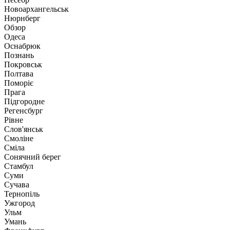
Новоархангельськ
Нюрнберг
Обзор
Одеса
Оснабрюк
Познань
Покровськ
Полтава
Поморіє
Прага
Підгородне
Регенсбург
Рівне
Слов'янськ
Смоліне
Сміла
Сонячний берег
Стамбул
Суми
Сучава
Тернопіль
Ужгород
Ульм
Умань