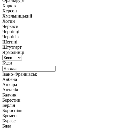
Франкфурт
Харків
Херсон
Хмельницький
Хотин
Черкаси
Чернівці
Чернігів
Шегині
Штутгарт
Ярмолинці
Куди
Івано-Франківськ
Албена
Анкара
Анталія
Балчик
Берестин
Берлін
Бориспіль
Бремен
Бургас
Бяла