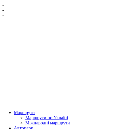
-
-
-
Маршрути
Маршрути по Україні
Міжнародні маршрути
Автопарк