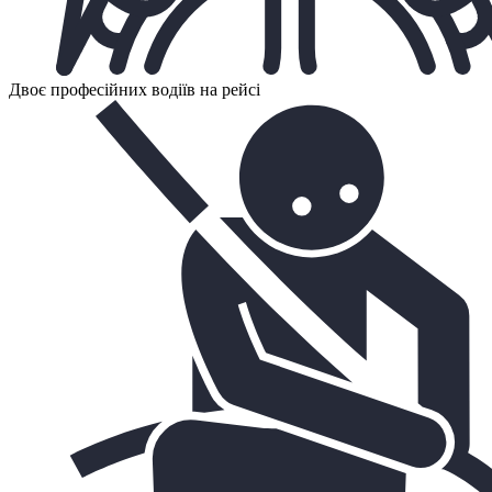
Двоє професійних водіїв на рейсі