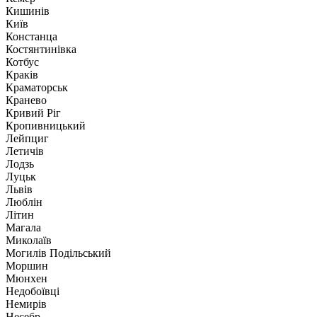
Кишинів
Київ
Констанца
Костянтинівка
Котбус
Краків
Краматорськ
Кранево
Кривий Ріг
Кропивницький
Лейпциг
Летичів
Лодзь
Луцьк
Львів
Люблін
Літин
Магала
Миколаїв
Могилів Подільський
Моршин
Мюнхен
Недобоївці
Немирів
Несебр