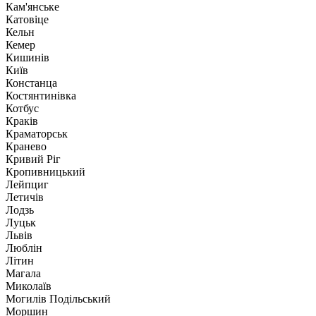
Кам'янське
Катовіце
Кельн
Кемер
Кишинів
Київ
Констанца
Костянтинівка
Котбус
Краків
Краматорськ
Кранево
Кривий Ріг
Кропивницький
Лейпциг
Летичів
Лодзь
Луцьк
Львів
Люблін
Літин
Магала
Миколаїв
Могилів Подільський
Моршин