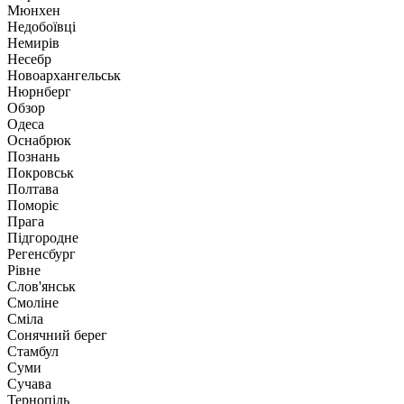
Мюнхен
Недобоївці
Немирів
Несебр
Новоархангельськ
Нюрнберг
Обзор
Одеса
Оснабрюк
Познань
Покровськ
Полтава
Поморіє
Прага
Підгородне
Регенсбург
Рівне
Слов'янськ
Смоліне
Сміла
Сонячний берег
Стамбул
Суми
Сучава
Тернопіль