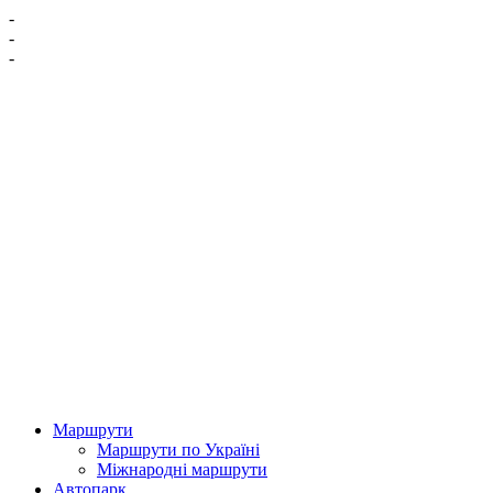
-
-
-
Маршрути
Маршрути по Україні
Міжнародні маршрути
Автопарк