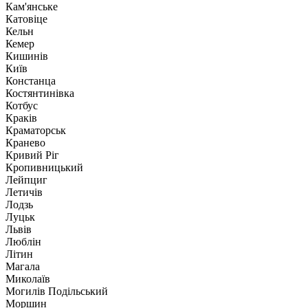
Кам'янське
Катовіце
Кельн
Кемер
Кишинів
Київ
Констанца
Костянтинівка
Котбус
Краків
Краматорськ
Кранево
Кривий Ріг
Кропивницький
Лейпциг
Летичів
Лодзь
Луцьк
Львів
Люблін
Літин
Магала
Миколаїв
Могилів Подільський
Моршин