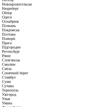
Новоархангельськ
Нюрнберг
Обзор
Одеса
Оснабрюк
Познань
Покровськ
Полтава
Поморіє
Прага
Підгородне
Регенсбург
Рівне
Слов'янськ
Смоліне
Сміла
Сонячний берег
Стамбул
Суми
Сучава
Тернопіль
Ужгород
Ульм
Умань