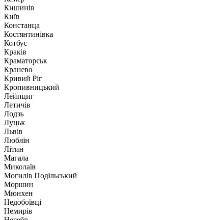
Кишинів
Київ
Констанца
Костянтинівка
Котбус
Краків
Краматорськ
Кранево
Кривий Ріг
Кропивницький
Лейпциг
Летичів
Лодзь
Луцьк
Львів
Люблін
Літин
Магала
Миколаїв
Могилів Подільський
Моршин
Мюнхен
Недобоївці
Немирів
Несебр