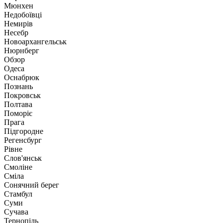
Мюнхен
Недобоївці
Немирів
Несебр
Новоархангельськ
Нюрнберг
Обзор
Одеса
Оснабрюк
Познань
Покровськ
Полтава
Поморіє
Прага
Підгородне
Регенсбург
Рівне
Слов'янськ
Смоліне
Сміла
Сонячний берег
Стамбул
Суми
Сучава
Тернопіль