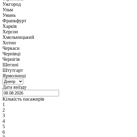
Ужгород
Ульм
Умань
Франкфурт
Харків
Херсон
Хмельницький
Хотин
Черкаси
Чернівці
Чернігів
Шегині
Штутгарт
Ярмолинці
Дата виїзду
Кількість пасажирів
1
2
3
4
5
6