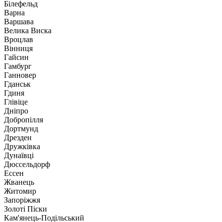
Білефельд
Варна
Варшава
Велика Виска
Вроцлав
Вінниця
Гайсин
Гамбург
Ганновер
Гданськ
Гдиня
Глівіце
Дніпро
Добропілля
Дортмунд
Дрезден
Дружківка
Дунаївці
Дюссельдорф
Ессен
Жванець
Житомир
Запоріжжя
Золоті Піски
Кам'янець-Подільський