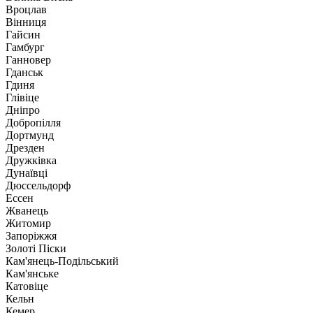
Вроцлав
Вінниця
Гайсин
Гамбург
Ганновер
Гданськ
Гдиня
Глівіце
Дніпро
Добропілля
Дортмунд
Дрезден
Дружківка
Дунаївці
Дюссельдорф
Ессен
Жванець
Житомир
Запоріжжя
Золоті Піски
Кам'янець-Подільський
Кам'янське
Катовіце
Кельн
Кемер