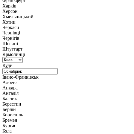
Франкфурт
Харків
Херсон
Хмельницький
Хотин
Черкаси
Чернівці
Чернігів
Шегині
Штутгарт
Ярмолинці
Куди
Івано-Франківськ
Албена
Анкара
Анталія
Балчик
Берестин
Берлін
Бориспіль
Бремен
Бургас
Бяла