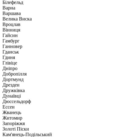
Білефельд
Варна
Варшава
Велика Виска
Вроцлав
Вінниця
Гайсин
Гамбург
Ганновер
Гданськ
Гдиня
Глівіце
Дніпро
Добропілля
Дортмунд
Дрезден
Дружківка
Дунаївці
Дюссельдорф
Ессен
Жванець
Житомир
Запоріжжя
Золоті Піски
Кам'янець-Подільський