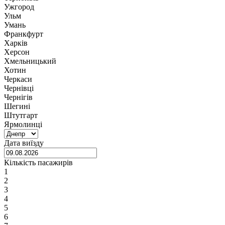
Ужгород
Ульм
Умань
Франкфурт
Харків
Херсон
Хмельницький
Хотин
Черкаси
Чернівці
Чернігів
Шегині
Штутгарт
Ярмолинці
Дата виїзду
Кількість пасажирів
1
2
3
4
5
6