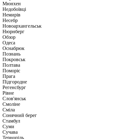
Мюнхен
Недобоївці
Немирів
Несебр
Новоархангельськ
Нюрнберг
Обзор
Одеса
Оснабрюк
Познань
Покровськ
Полтава
Поморіє
Прага
Підгородне
Регенсбург
Рівне
Слов'янськ
Смоліне
Сміла
Сонячний берег
Стамбул
Суми
Сучава
Тернопіль