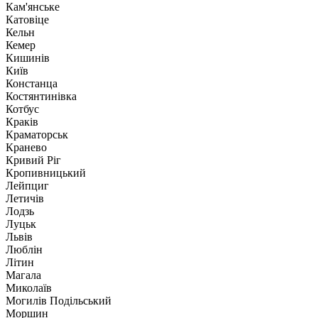
Кам'янське
Катовіце
Кельн
Кемер
Кишинів
Київ
Констанца
Костянтинівка
Котбус
Краків
Краматорськ
Кранево
Кривий Ріг
Кропивницький
Лейпциг
Летичів
Лодзь
Луцьк
Львів
Люблін
Літин
Магала
Миколаїв
Могилів Подільський
Моршин