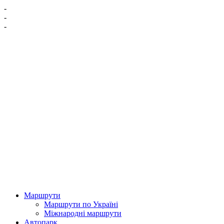
-
-
-
Маршрути
Маршрути по Україні
Міжнародні маршрути
Автопарк