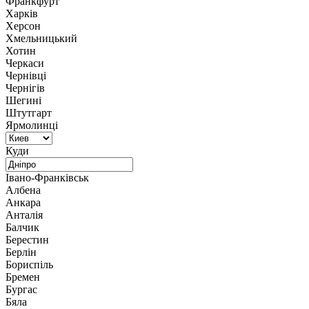
Франкфурт
Харків
Херсон
Хмельницький
Хотин
Черкаси
Чернівці
Чернігів
Шегині
Штутгарт
Ярмолинці
Куди
Івано-Франківськ
Албена
Анкара
Анталія
Балчик
Берестин
Берлін
Бориспіль
Бремен
Бургас
Бяла