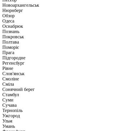
Новоархангельськ
Нюрнберг
Обзор
Одеса
Оснабрюк
Познань
Покровськ
Полтава
Поморіє
Прага
Підгородне
Регенсбург
Рівне
Слов'янськ
Смоліне
Сміла
Сонячний берег
Стамбул
Суми
Сучава
Тернопіль
Ужгород
Ульм
Умань