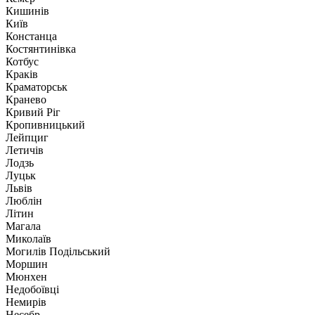
Кишинів
Київ
Констанца
Костянтинівка
Котбус
Краків
Краматорськ
Кранево
Кривий Ріг
Кропивницький
Лейпциг
Летичів
Лодзь
Луцьк
Львів
Люблін
Літин
Магала
Миколаїв
Могилів Подільський
Моршин
Мюнхен
Недобоївці
Немирів
Несебр