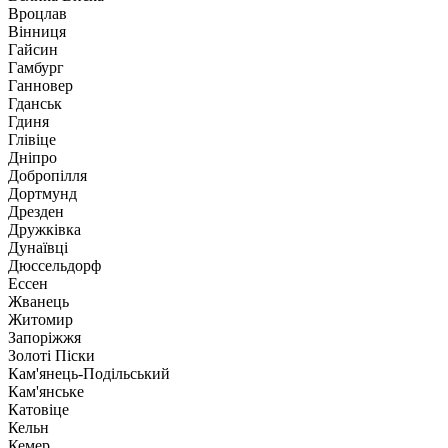
Вроцлав
Вінниця
Гайсин
Гамбург
Ганновер
Гданськ
Гдиня
Глівіце
Дніпро
Добропілля
Дортмунд
Дрезден
Дружківка
Дунаївці
Дюссельдорф
Ессен
Жванець
Житомир
Запоріжжя
Золоті Піски
Кам'янець-Подільський
Кам'янське
Катовіце
Кельн
Кемер