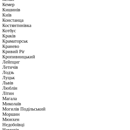
Кемер
Кишинів
Київ
Констанца
Костянтинівка
Котбус
Краків
Краматорськ
Кранево
Кривий Ріг
Кропивницький
Лейпциг
Летичів
Лодзь
Луцьк
Львів
Люблін
Літин
Магала
Миколаїв
Могилів Подільський
Моршин
Мюнхен
Недобоївці
Немирів