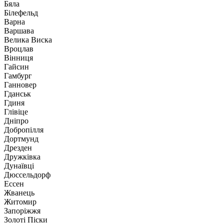
Бяла
Білефельд
Варна
Варшава
Велика Виска
Вроцлав
Вінниця
Гайсин
Гамбург
Ганновер
Гданськ
Гдиня
Глівіце
Дніпро
Добропілля
Дортмунд
Дрезден
Дружківка
Дунаївці
Дюссельдорф
Ессен
Жванець
Житомир
Запоріжжя
Золоті Піски