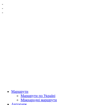
-
-
-
Маршрути
Маршрути по Україні
Міжнародні маршрути
Автопарк