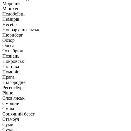
Моршин
Мюнхен
Недобоївці
Немирів
Несебр
Новоархангельськ
Нюрнберг
Обзор
Одеса
Оснабрюк
Познань
Покровськ
Полтава
Поморіє
Прага
Підгородне
Регенсбург
Рівне
Слов'янськ
Смоліне
Сміла
Сонячний берег
Стамбул
Суми
Сучава