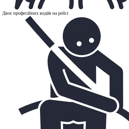
Двоє професійних водіїв на рейсі