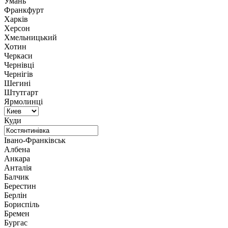
Умань
Франкфурт
Харків
Херсон
Хмельницький
Хотин
Черкаси
Чернівці
Чернігів
Шегині
Штутгарт
Ярмолинці
Куди
Івано-Франківськ
Албена
Анкара
Анталія
Балчик
Берестин
Берлін
Бориспіль
Бремен
Бургас