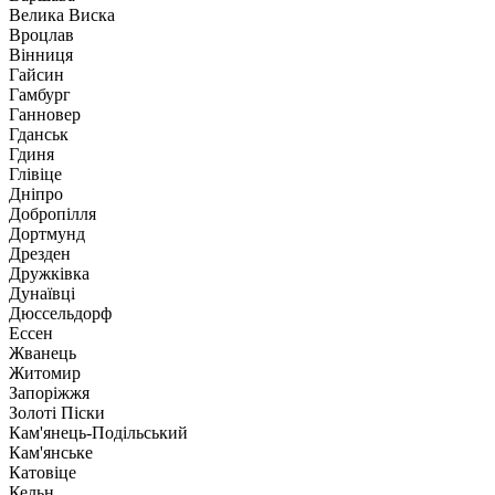
Велика Виска
Вроцлав
Вінниця
Гайсин
Гамбург
Ганновер
Гданськ
Гдиня
Глівіце
Дніпро
Добропілля
Дортмунд
Дрезден
Дружківка
Дунаївці
Дюссельдорф
Ессен
Жванець
Житомир
Запоріжжя
Золоті Піски
Кам'янець-Подільський
Кам'янське
Катовіце
Кельн