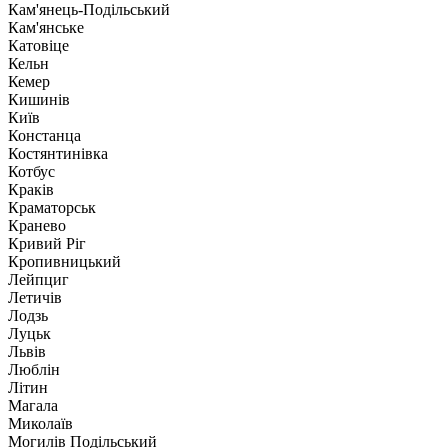
Кам'янець-Подільський
Кам'янське
Катовіце
Кельн
Кемер
Кишинів
Київ
Констанца
Костянтинівка
Котбус
Краків
Краматорськ
Кранево
Кривий Ріг
Кропивницький
Лейпциг
Летичів
Лодзь
Луцьк
Львів
Люблін
Літин
Магала
Миколаїв
Могилів Подільський