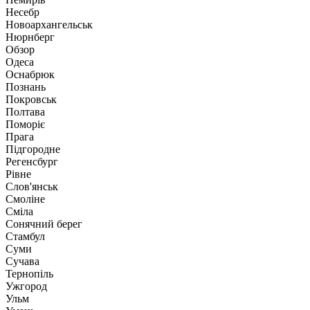
Несебр
Новоархангельськ
Нюрнберг
Обзор
Одеса
Оснабрюк
Познань
Покровськ
Полтава
Поморіє
Прага
Підгородне
Регенсбург
Рівне
Слов'янськ
Смоліне
Сміла
Сонячний берег
Стамбул
Суми
Сучава
Тернопіль
Ужгород
Ульм