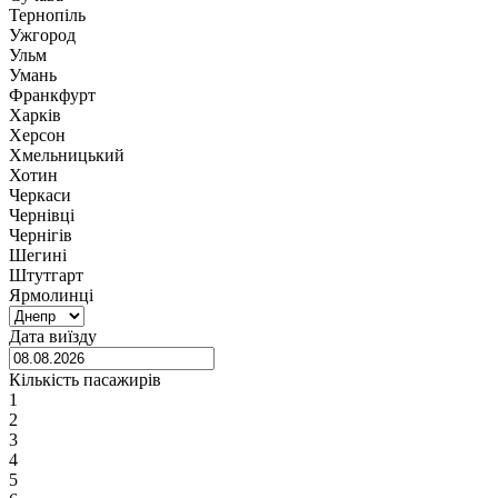
Тернопіль
Ужгород
Ульм
Умань
Франкфурт
Харків
Херсон
Хмельницький
Хотин
Черкаси
Чернівці
Чернігів
Шегині
Штутгарт
Ярмолинці
Дата виїзду
Кількість пасажирів
1
2
3
4
5