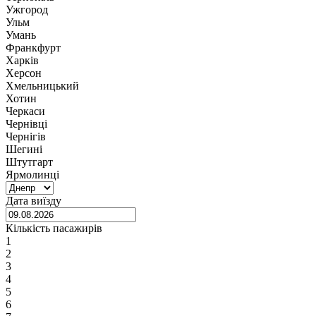
Ужгород
Ульм
Умань
Франкфурт
Харків
Херсон
Хмельницький
Хотин
Черкаси
Чернівці
Чернігів
Шегині
Штутгарт
Ярмолинці
Дата виїзду
Кількість пасажирів
1
2
3
4
5
6