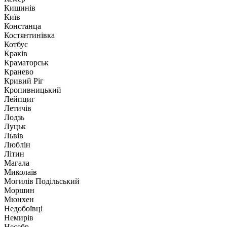
Кишинів
Київ
Констанца
Костянтинівка
Котбус
Краків
Краматорськ
Кранево
Кривий Ріг
Кропивницький
Лейпциг
Летичів
Лодзь
Луцьк
Львів
Люблін
Літин
Магала
Миколаїв
Могилів Подільський
Моршин
Мюнхен
Недобоївці
Немирів
Несебр