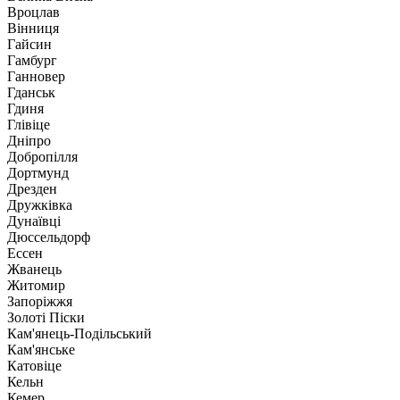
Вроцлав
Вінниця
Гайсин
Гамбург
Ганновер
Гданськ
Гдиня
Глівіце
Дніпро
Добропілля
Дортмунд
Дрезден
Дружківка
Дунаївці
Дюссельдорф
Ессен
Жванець
Житомир
Запоріжжя
Золоті Піски
Кам'янець-Подільський
Кам'янське
Катовіце
Кельн
Кемер