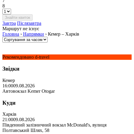
7
8
Завтра
Післязавтра
Маршрут не існує
Головна
›
Напрямки
›
Кемер – Харків
Рекомендовано d-travel
Звідки
Кемер
16:00
09.08.2026
Автовокзал Kemer Otogar
Куди
Харків
21:00
09.08.2026
Південний залізничний вокзал McDonald's, вулиця
Полтавський Шлях, 58