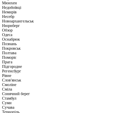
Мюнхен
Недобоївці
Немирів
Несебр
Новоархангельськ
Нюрнберг
Обзор
Одеса
Оснабрюк
Познань
Покровськ
Полтава
Поморіє
Прага
Підгородне
Регенсбург
Рівне
Слов'янськ
Смоліне
Сміла
Сонячний берег
Стамбул
Суми
Сучава
Тернопіль