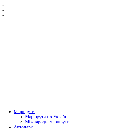
-
-
-
Маршрути
Маршрути по Україні
Міжнародні маршрути
Автопарк