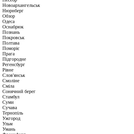
Новоархангельськ
Нюрнберг
Обзор
Одеса
Оснабрюк
Познань
Покровськ
Полтава
Поморіє
Прага
Підгородне
Регенсбург
Рівне
Слов'янськ
Смоліне
Сміла
Сонячний берег
Стамбул
Суми
Сучава
Тернопіль
Ужгород
Ульм
Умань