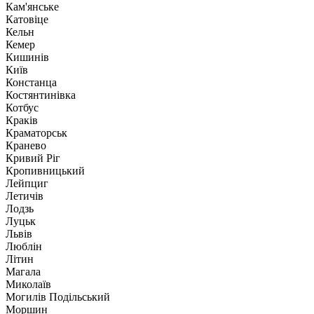
Кам'янське
Катовіце
Кельн
Кемер
Кишинів
Київ
Констанца
Костянтинівка
Котбус
Краків
Краматорськ
Кранево
Кривий Ріг
Кропивницький
Лейпциг
Летичів
Лодзь
Луцьк
Львів
Люблін
Літин
Магала
Миколаїв
Могилів Подільський
Моршин