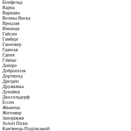
Білефельд
Варна
Варшава
Велика Виска
Вроцлав
Вінниця
Гайсин
Гамбург
Ганновер
Гданськ
Гдиня
Глівіце
Дніпро
Добропілля
Дортмунд
Дрезден
Дружківка
Дунаївці
Дюссельдорф
Ессен
Жванець
Житомир
Запоріжжя
Золоті Піски
Кам'янець-Подільський