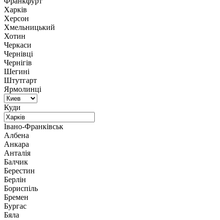
Франкфурт
Харків
Херсон
Хмельницький
Хотин
Черкаси
Чернівці
Чернігів
Шегині
Штутгарт
Ярмолинці
Куди
Івано-Франківськ
Албена
Анкара
Анталія
Балчик
Берестин
Берлін
Бориспіль
Бремен
Бургас
Бяла