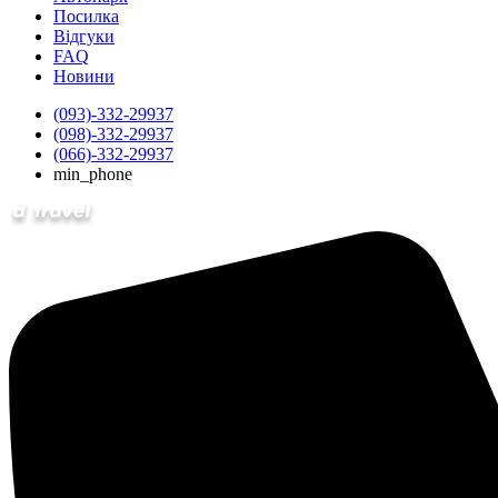
Посилка
Відгуки
FAQ
Новини
(093)-332-29937
(098)-332-29937
(066)-332-29937
min_phone