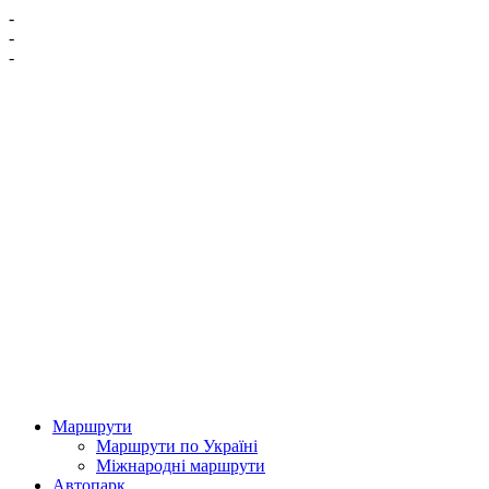
-
-
-
Маршрути
Маршрути по Україні
Міжнародні маршрути
Автопарк