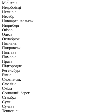
Мюнхен
Недобоївці
Немирів
Несебр
Новоархангельськ
Нюрнберг
Обзор
Одеса
Оснабрюк
Познань
Покровськ
Полтава
Поморіє
Прага
Підгородне
Регенсбург
Рівне
Слов'янськ
Смоліне
Сміла
Сонячний берег
Стамбул
Суми
Сучава
Тернопіль