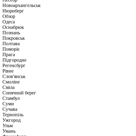
Новоархангельськ
Нюрнберг
Обзор
Одеса
Оснабрюк
Познань
Покровськ
Полтава
Поморіє
Прага
Підгородне
Регенсбург
Рівне
Слов'янськ
Смоліне
Сміла
Сонячний берег
Стамбул
Суми
Сучава
Тернопіль
Ужгород
Ульм
Умань