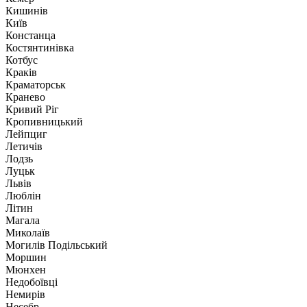
Кишинів
Київ
Констанца
Костянтинівка
Котбус
Краків
Краматорськ
Кранево
Кривий Ріг
Кропивницький
Лейпциг
Летичів
Лодзь
Луцьк
Львів
Люблін
Літин
Магала
Миколаїв
Могилів Подільський
Моршин
Мюнхен
Недобоївці
Немирів
Несебр