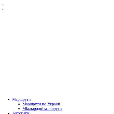
-
-
-
Маршрути
Маршрути по Україні
Міжнародні маршрути
Автопарк