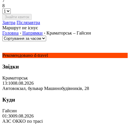
7
8
Завтра
Післязавтра
Маршрут не існує
Головна
›
Напрямки
›
Краматорськ – Гайсин
Рекомендовано d-travel
Звідки
Краматорськ
13:10
08.08.2026
Автовокзал, бульвар Машинобудівників, 28
Куди
Гайсин
01:30
09.08.2026
АЗС ОККО по трасі