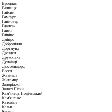
Вроцлав
Вінниця
Гайсин
Гамбург
Ганновер
Гданськ
Гдиня
Глівіце
Дніпро
Добропілля
Дортмунд
Дрезден
Дружківка
Дунаївці
Дюссельдорф
Ессен
Жванець
Житомир
Запоріжжя
Золоті Піски
Кам'янець-Подільський
Кам'янське
Катовіце
Кельн
Кемер