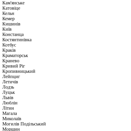
Кам'янське
Катовіце
Кельн
Кемер
Кишинів
Київ
Констанца
Костянтинівка
Котбус
Краків
Краматорськ
Кранево
Кривий Ріг
Кропивницький
Лейпциг
Летичів
Лодзь
Луцьк
Львів
Люблін
Літин
Магала
Миколаїв
Могилів Подільський
Моршин