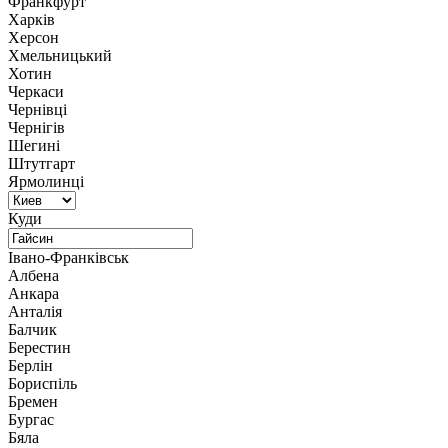
Франкфурт
Харків
Херсон
Хмельницький
Хотин
Черкаси
Чернівці
Чернігів
Шегині
Штутгарт
Ярмолинці
Куди
Івано-Франківськ
Албена
Анкара
Анталія
Балчик
Берестин
Берлін
Бориспіль
Бремен
Бургас
Бяла