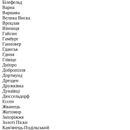
Білефельд
Варна
Варшава
Велика Виска
Вроцлав
Вінниця
Гайсин
Гамбург
Ганновер
Гданськ
Гдиня
Глівіце
Дніпро
Добропілля
Дортмунд
Дрезден
Дружківка
Дунаївці
Дюссельдорф
Ессен
Жванець
Житомир
Запоріжжя
Золоті Піски
Кам'янець-Подільський