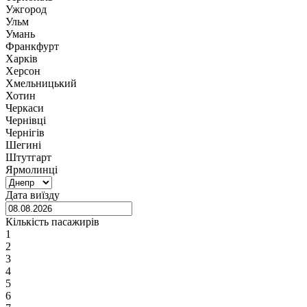
Ужгород
Ульм
Умань
Франкфурт
Харків
Херсон
Хмельницький
Хотин
Черкаси
Чернівці
Чернігів
Шегині
Штутгарт
Ярмолинці
Дата виїзду
Кількість пасажирів
1
2
3
4
5
6