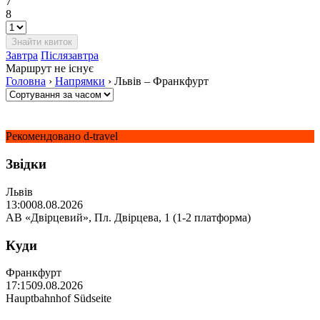
7
8
Завтра
Післязавтра
Маршрут не існує
Головна
›
Напрямки
›
Львів – Франкфурт
Рекомендовано d-travel
Звідки
Львів
13:00
08.08.2026
АВ «Двірцевий», Пл. Двірцева, 1 (1-2 платформа)
Куди
Франкфурт
17:15
09.08.2026
Hauptbahnhof Südseite