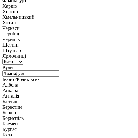
Франкфурт
Харків
Херсон
Хмельницький
Хотин
Черкаси
Чернівці
Чернігів
Шегині
Штутгарт
Ярмолинці
Куди
Івано-Франківськ
Албена
Анкара
Анталія
Балчик
Берестин
Берлін
Бориспіль
Бремен
Бургас
Бяла