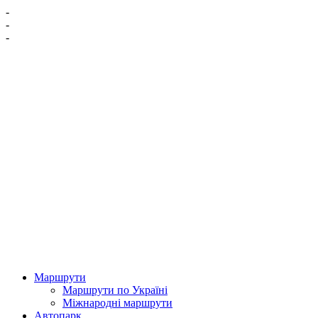
-
-
-
Маршрути
Маршрути по Україні
Міжнародні маршрути
Автопарк