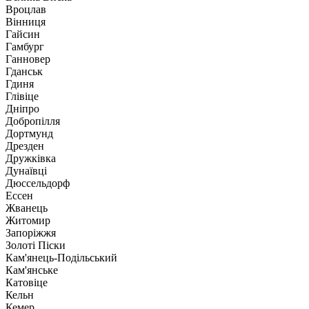
Вроцлав
Вінниця
Гайсин
Гамбург
Ганновер
Гданськ
Гдиня
Глівіце
Дніпро
Добропілля
Дортмунд
Дрезден
Дружківка
Дунаївці
Дюссельдорф
Ессен
Жванець
Житомир
Запоріжжя
Золоті Піски
Кам'янець-Подільський
Кам'янське
Катовіце
Кельн
Кемер