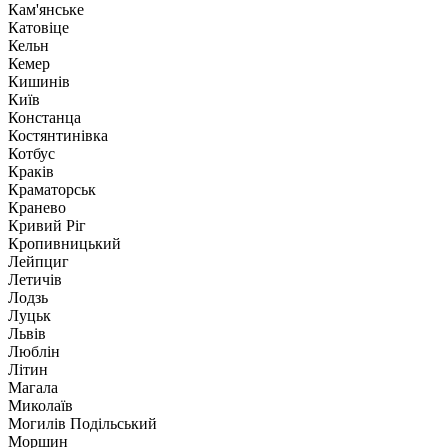
Кам'янське
Катовіце
Кельн
Кемер
Кишинів
Київ
Констанца
Костянтинівка
Котбус
Краків
Краматорськ
Кранево
Кривий Ріг
Кропивницький
Лейпциг
Летичів
Лодзь
Луцьк
Львів
Люблін
Літин
Магала
Миколаїв
Могилів Подільський
Моршин