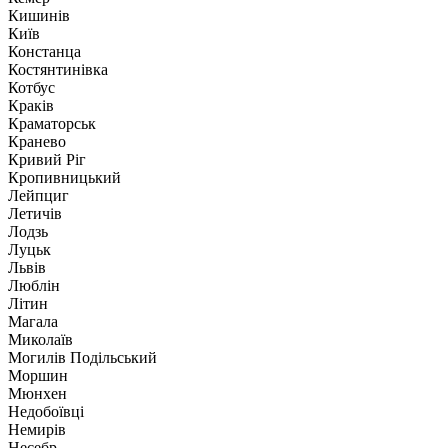
Кишинів
Київ
Констанца
Костянтинівка
Котбус
Краків
Краматорськ
Кранево
Кривий Ріг
Кропивницький
Лейпциг
Летичів
Лодзь
Луцьк
Львів
Люблін
Літин
Магала
Миколаїв
Могилів Подільський
Моршин
Мюнхен
Недобоївці
Немирів
Несебр