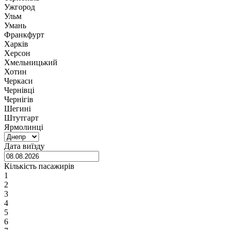
Ужгород
Ульм
Умань
Франкфурт
Харків
Херсон
Хмельницький
Хотин
Черкаси
Чернівці
Чернігів
Шегині
Штутгарт
Ярмолинці
Дата виїзду
Кількість пасажирів
1
2
3
4
5
6