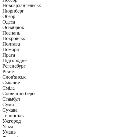
Новоархангельськ
Нюрнберг
Обзор
Одеса
Оснабрюк
Познань
Покровськ
Полтава
Поморіє
Прага
Підгородне
Регенсбург
Рівне
Слов'янськ
Смоліне
Сміла
Сонячний берег
Стамбул
Суми
Сучава
Тернопіль
Ужгород
Ульм
Умань