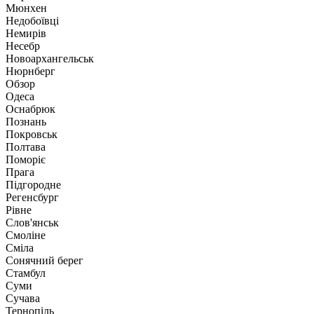
Мюнхен
Недобоївці
Немирів
Несебр
Новоархангельськ
Нюрнберг
Обзор
Одеса
Оснабрюк
Познань
Покровськ
Полтава
Поморіє
Прага
Підгородне
Регенсбург
Рівне
Слов'янськ
Смоліне
Сміла
Сонячний берег
Стамбул
Суми
Сучава
Тернопіль