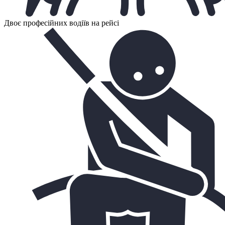
Двоє професійних водіїв на рейсі