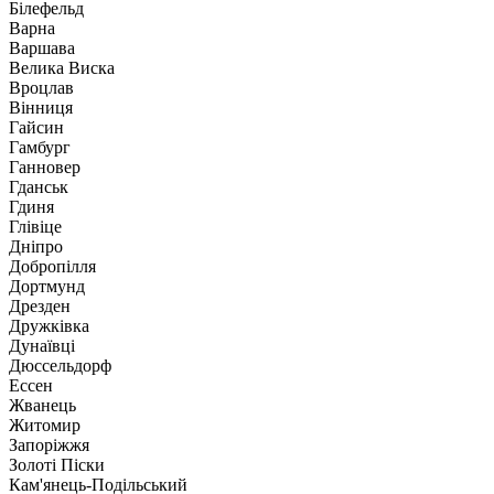
Білефельд
Варна
Варшава
Велика Виска
Вроцлав
Вінниця
Гайсин
Гамбург
Ганновер
Гданськ
Гдиня
Глівіце
Дніпро
Добропілля
Дортмунд
Дрезден
Дружківка
Дунаївці
Дюссельдорф
Ессен
Жванець
Житомир
Запоріжжя
Золоті Піски
Кам'янець-Подільський