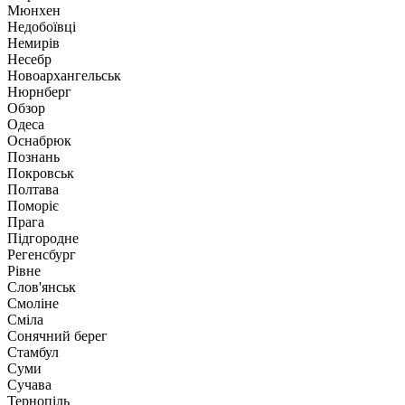
Мюнхен
Недобоївці
Немирів
Несебр
Новоархангельськ
Нюрнберг
Обзор
Одеса
Оснабрюк
Познань
Покровськ
Полтава
Поморіє
Прага
Підгородне
Регенсбург
Рівне
Слов'янськ
Смоліне
Сміла
Сонячний берег
Стамбул
Суми
Сучава
Тернопіль