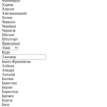
Франкфурт
Харків
Херсон
Хмельницький
Хотин
Черкаси
Чернівці
Чернігів
Шегині
Штутгарт
Ярмолинці
Куди
Івано-Франківськ
Албена
Анкара
Анталія
Балчик
Берестин
Берлін
Бориспіль
Бремен
Бургас
Бяла