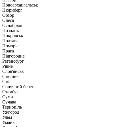
Новоархангельськ
Нюрнберг
Обзор
Одеса
Оснабрюк
Познань
Покровськ
Полтава
Поморіє
Прага
Підгородне
Регенсбург
Рівне
Слов'янськ
Смоліне
Сміла
Сонячний берег
Стамбул
Суми
Сучава
Тернопіль
Ужгород
Ульм
Умань