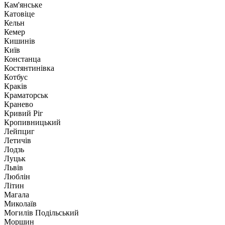
Кам'янське
Катовіце
Кельн
Кемер
Кишинів
Київ
Констанца
Костянтинівка
Котбус
Краків
Краматорськ
Кранево
Кривий Ріг
Кропивницький
Лейпциг
Летичів
Лодзь
Луцьк
Львів
Люблін
Літин
Магала
Миколаїв
Могилів Подільський
Моршин