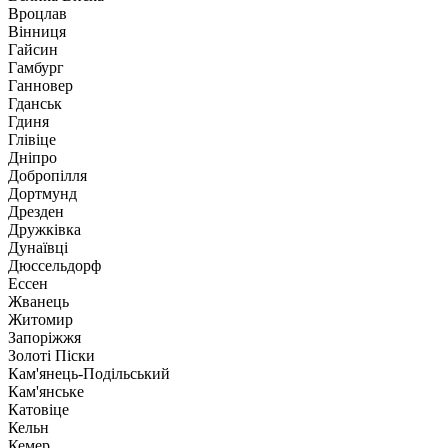
Вроцлав
Вінниця
Гайсин
Гамбург
Ганновер
Гданськ
Гдиня
Глівіце
Дніпро
Добропілля
Дортмунд
Дрезден
Дружківка
Дунаївці
Дюссельдорф
Ессен
Жванець
Житомир
Запоріжжя
Золоті Піски
Кам'янець-Подільський
Кам'янське
Катовіце
Кельн
Кемер