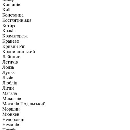
Кишинів
Київ
Констанца
Костянтинівка
Котбус
Краків
Краматорськ
Кранево
Кривий Ріг
Кропивницький
Лейпциг
Летичів
Лодзь
Луцьк
Львів
Люблін
Літин
Магала
Миколаїв
Могилів Подільський
Моршин
Мюнхен
Недобоївці
Немирів
Несебр