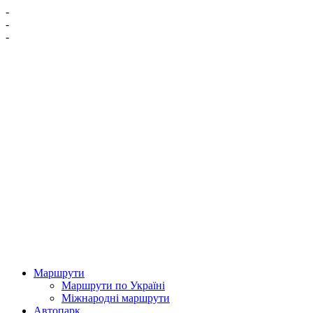
-
-
-
Маршрути
Маршрути по Україні
Міжнародні маршрути
Автопарк