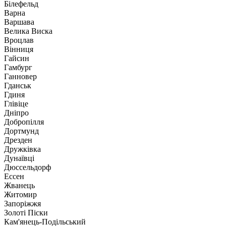
Білефельд
Варна
Варшава
Велика Виска
Вроцлав
Вінниця
Гайсин
Гамбург
Ганновер
Гданськ
Гдиня
Глівіце
Дніпро
Добропілля
Дортмунд
Дрезден
Дружківка
Дунаївці
Дюссельдорф
Ессен
Жванець
Житомир
Запоріжжя
Золоті Піски
Кам'янець-Подільський