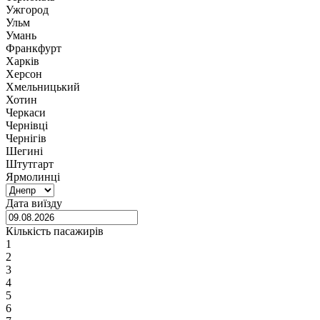
Ужгород
Ульм
Умань
Франкфурт
Харків
Херсон
Хмельницький
Хотин
Черкаси
Чернівці
Чернігів
Шегині
Штутгарт
Ярмолинці
Дата виїзду
Кількість пасажирів
1
2
3
4
5
6