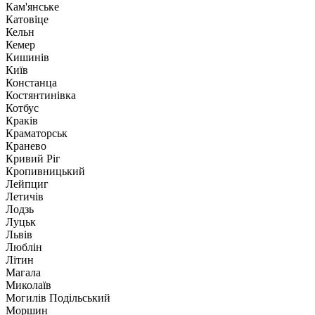
Кам'янське
Катовіце
Кельн
Кемер
Кишинів
Київ
Констанца
Костянтинівка
Котбус
Краків
Краматорськ
Кранево
Кривий Ріг
Кропивницький
Лейпциг
Летичів
Лодзь
Луцьк
Львів
Люблін
Літин
Магала
Миколаїв
Могилів Подільський
Моршин