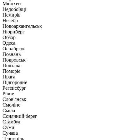
Мюнхен
Недобоївці
Немирів
Несебр
Новоархангельськ
Нюрнберг
Обзор
Одеса
Оснабрюк
Познань
Покровськ
Полтава
Поморіє
Прага
Підгородне
Регенсбург
Рівне
Слов'янськ
Смоліне
Сміла
Сонячний берег
Стамбул
Суми
Сучава
Тернопіль