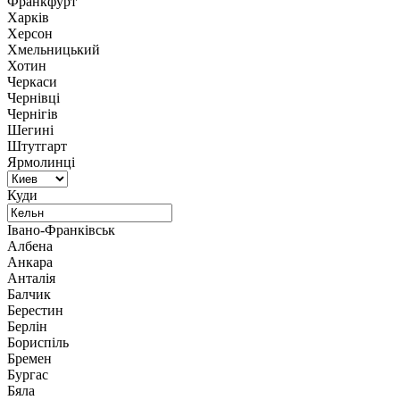
Франкфурт
Харків
Херсон
Хмельницький
Хотин
Черкаси
Чернівці
Чернігів
Шегині
Штутгарт
Ярмолинці
Куди
Івано-Франківськ
Албена
Анкара
Анталія
Балчик
Берестин
Берлін
Бориспіль
Бремен
Бургас
Бяла