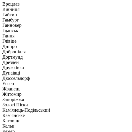
Вроцлав
Вінниця
Гайсин
Гамбург
Ганновер
Гданськ
Гдиня
Глівіце
Дніпро
Добропілля
Дортмунд
Дрезден
Дружківка
Дунаївці
Дюссельдорф
Ессен
Жванець
Житомир
Запоріжжя
Золоті Піски
Кам'янець-Подільський
Кам'янське
Катовіце
Кельн
Кемер