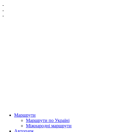
-
-
-
Маршрути
Маршрути по Україні
Міжнародні маршрути
Автопарк