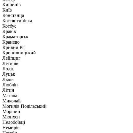
Кишинів
Київ
Констанца
Костянтинівка
Котбус
Краків
Краматорськ
Кранево
Кривий Ріг
Кропивницький
Лейпциг
Летичів
Лодзь
Луцьк
Львів
Люблін
Літин
Магала
Миколаїв
Могилів Подільський
Моршин
Мюнхен
Недобоївці
Немирів
Несебр