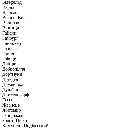
Білефельд
Варна
Варшава
Велика Виска
Вроцлав
Вінниця
Гайсин
Гамбург
Ганновер
Гданськ
Гдиня
Глівіце
Дніпро
Добропілля
Дортмунд
Дрезден
Дружківка
Дунаївці
Дюссельдорф
Ессен
Жванець
Житомир
Запоріжжя
Золоті Піски
Кам'янець-Подільський