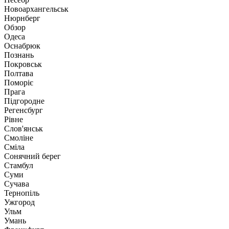
Новоархангельськ
Нюрнберг
Обзор
Одеса
Оснабрюк
Познань
Покровськ
Полтава
Поморіє
Прага
Підгородне
Регенсбург
Рівне
Слов'янськ
Смоліне
Сміла
Сонячний берег
Стамбул
Суми
Сучава
Тернопіль
Ужгород
Ульм
Умань