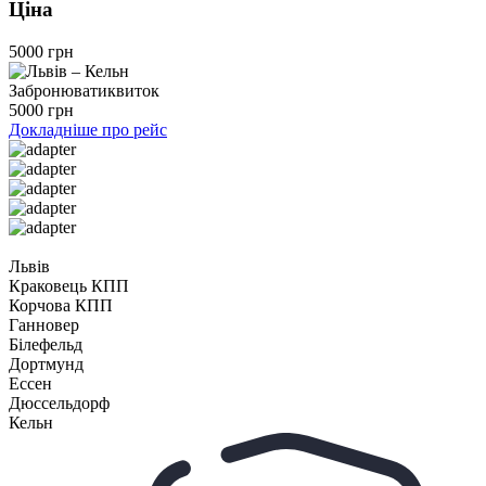
Ціна
5000 грн
Забронювати
квиток
5000 грн
Докладніше про рейс
Львів
Краковець КПП
Корчова КПП
Ганновер
Білефельд
Дортмунд
Ессен
Дюссельдорф
Кельн