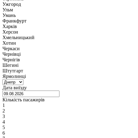
Ужгород
Ульм
Умань
Франкфурт
Харків
Херсон
Хмельницький
Хотин
Черкаси
Чернівці
Чернігів
Шегині
Штутгарт
Ярмолинці
Дата виїзду
Кількість пасажирів
1
2
3
4
5
6