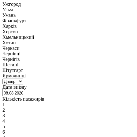
Ужгород
Ульм
Умань
Франкфурт
Харків
Херсон
Хмельницький
Хотин
Черкаси
Чернівці
Чернігів
Шегині
Штутгарт
Ярмолинці
Дата виїзду
Кількість пасажирів
1
2
3
4
5
6