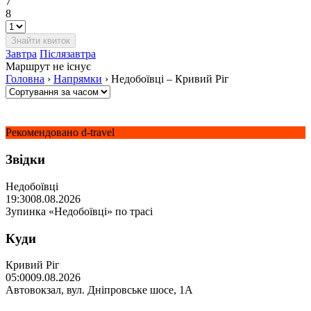
7
8
Завтра
Післязавтра
Маршрут не існує
Головна
›
Напрямки
›
Недобоївці – Кривий Ріг
Рекомендовано d-travel
Звідки
Недобоївці
19:30
08.08.2026
Зупинка «Недобоївці» по трасі
Куди
Кривий Ріг
05:00
09.08.2026
Автовокзал, вул. Дніпровське шосе, 1А