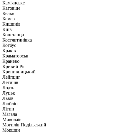
Кам'янське
Катовіце
Кельн
Кемер
Кишинів
Київ
Констанца
Костянтинівка
Котбус
Краків
Краматорськ
Кранево
Кривий Ріг
Кропивницький
Лейпциг
Летичів
Лодзь
Луцьк
Львів
Люблін
Літин
Магала
Миколаїв
Могилів Подільський
Моршин