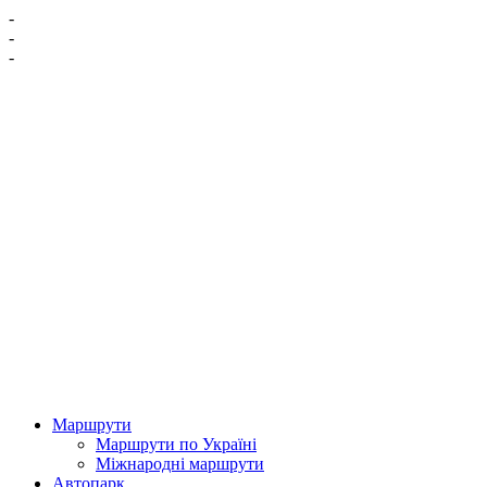
-
-
-
Маршрути
Маршрути по Україні
Міжнародні маршрути
Автопарк