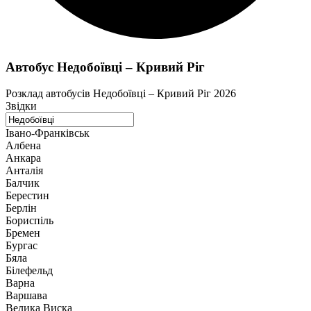
Автобус Недобоївці – Кривий Ріг
Розклад автобусів Недобоївці – Кривий Ріг 2026
Звідки
Івано-Франківськ
Албена
Анкара
Анталія
Балчик
Берестин
Берлін
Бориспіль
Бремен
Бургас
Бяла
Білефельд
Варна
Варшава
Велика Виска