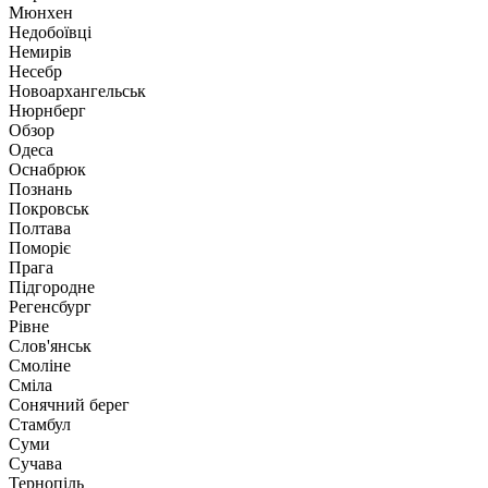
Мюнхен
Недобоївці
Немирів
Несебр
Новоархангельськ
Нюрнберг
Обзор
Одеса
Оснабрюк
Познань
Покровськ
Полтава
Поморіє
Прага
Підгородне
Регенсбург
Рівне
Слов'янськ
Смоліне
Сміла
Сонячний берег
Стамбул
Суми
Сучава
Тернопіль