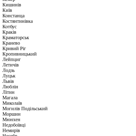
Кишинів
Київ
Констанца
Костянтинівка
Котбус
Краків
Краматорськ
Кранево
Кривий Ріг
Кропивницький
Лейпциг
Летичів
Лодзь
Луцьк
Львів
Люблін
Літин
Магала
Миколаїв
Могилів Подільський
Моршин
Мюнхен
Недобоївці
Немирів
Несебр