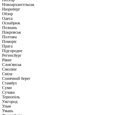
Новоархангельськ
Нюрнберг
Обзор
Одеса
Оснабрюк
Познань
Покровськ
Полтава
Поморіє
Прага
Підгородне
Регенсбург
Рівне
Слов'янськ
Смоліне
Сміла
Сонячний берег
Стамбул
Суми
Сучава
Тернопіль
Ужгород
Ульм
Умань