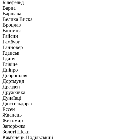
Білефельд
Варна
Варшава
Велика Виска
Вроцлав
Вінниця
Гайсин
Гамбург
Ганновер
Гданськ
Гдиня
Глівіце
Дніпро
Добропілля
Дортмунд
Дрезден
Дружківка
Дунаївці
Дюссельдорф
Ессен
Жванець
Житомир
Запоріжжя
Золоті Піски
Кам'янець-Подільський