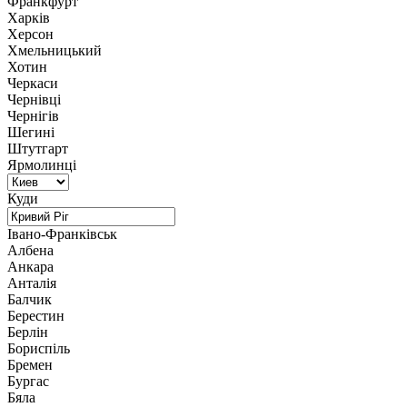
Франкфурт
Харків
Херсон
Хмельницький
Хотин
Черкаси
Чернівці
Чернігів
Шегині
Штутгарт
Ярмолинці
Куди
Івано-Франківськ
Албена
Анкара
Анталія
Балчик
Берестин
Берлін
Бориспіль
Бремен
Бургас
Бяла