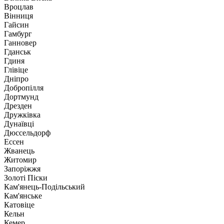
Вроцлав
Вінниця
Гайсин
Гамбург
Ганновер
Гданськ
Гдиня
Глівіце
Дніпро
Добропілля
Дортмунд
Дрезден
Дружківка
Дунаївці
Дюссельдорф
Ессен
Жванець
Житомир
Запоріжжя
Золоті Піски
Кам'янець-Подільський
Кам'янське
Катовіце
Кельн
Кемер