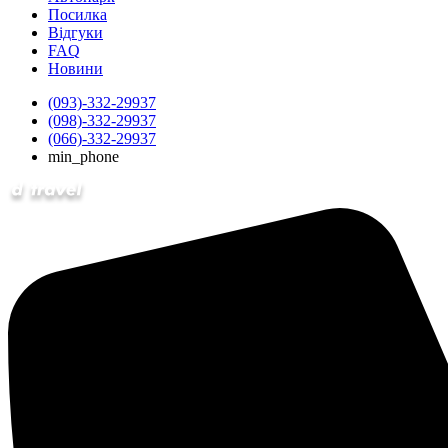
Посилка
Відгуки
FAQ
Новини
(093)-332-29937
(098)-332-29937
(066)-332-29937
min_phone