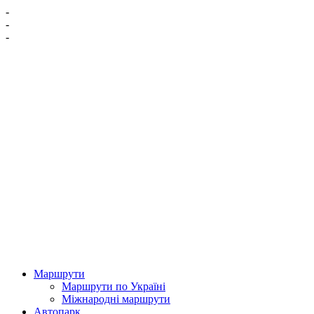
-
-
-
Маршрути
Маршрути по Україні
Міжнародні маршрути
Автопарк