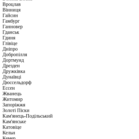
Вроцлав
Вінниця
Гайсин
Гамбург
Ганновер
Гданськ
Гдиня
Глівіце
Дніпро
Добропілля
Дортмунд
Дрезден
Дружківка
Дунаївці
Дюссельдорф
Ессен
Жванець
Житомир
Запоріжжя
Золоті Піски
Кам'янець-Подільський
Кам'янське
Катовіце
Кельн
Кемер