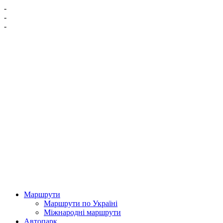
-
-
-
Маршрути
Маршрути по Україні
Міжнародні маршрути
Автопарк