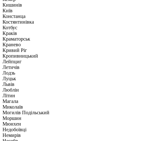
Кишинів
Київ
Констанца
Костянтинівка
Котбус
Краків
Краматорськ
Кранево
Кривий Ріг
Кропивницький
Лейпциг
Летичів
Лодзь
Луцьк
Львів
Люблін
Літин
Магала
Миколаїв
Могилів Подільський
Моршин
Мюнхен
Недобоївці
Немирів
Несебр