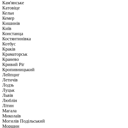
Кам'янське
Катовіце
Кельн
Кемер
Кишинів
Київ
Констанца
Костянтинівка
Котбус
Краків
Краматорськ
Кранево
Кривий Ріг
Кропивницький
Лейпциг
Летичів
Лодзь
Луцьк
Львів
Люблін
Літин
Магала
Миколаїв
Могилів Подільський
Моршин