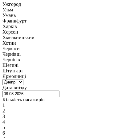
Ужгород
Ульм
Умань
Франкфурт
Харків
Херсон
Хмельницький
Хотин
Черкаси
Чернівці
Чернігів
Шегині
Штутгарт
Ярмолинці
Дата виїзду
Кількість пасажирів
1
2
3
4
5
6