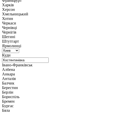
Франкфурт
Харків
Херсон
Хмельницький
Хотин
Черкаси
Чернівці
Чернігів
Шегині
Штутгарт
Ярмолинці
Куди
Івано-Франківськ
Албена
Анкара
Анталія
Балчик
Берестин
Берлін
Бориспіль
Бремен
Бургас
Бяла