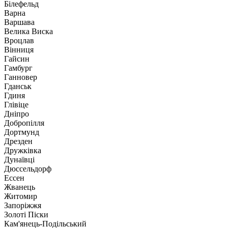
Білефельд
Варна
Варшава
Велика Виска
Вроцлав
Вінниця
Гайсин
Гамбург
Ганновер
Гданськ
Гдиня
Глівіце
Дніпро
Добропілля
Дортмунд
Дрезден
Дружківка
Дунаївці
Дюссельдорф
Ессен
Жванець
Житомир
Запоріжжя
Золоті Піски
Кам'янець-Подільський