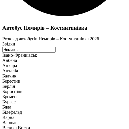
Автобус Немирів – Костянтинівка
Розклад автобусів Немирів – Костянтинівка 2026
Звідки
Івано-Франківськ
Албена
Анкара
Анталія
Балчик
Берестин
Берлін
Бориспіль
Бремен
Бургас
Бяла
Білефельд
Варна
Варшава
Велика Виска