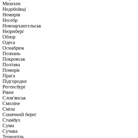
Мюнхен
Недобоївці
Немирів
Несебр
Новоархангельськ
Нюрнберг
Обзор
Одеса
Оснабрюк
Познань
Покровськ
Полтава
Поморіє
Прага
Підгородне
Регенсбург
Рівне
Слов'янськ
Смоліне
Сміла
Сонячний берег
Стамбул
Суми
Сучава
Тернопіль