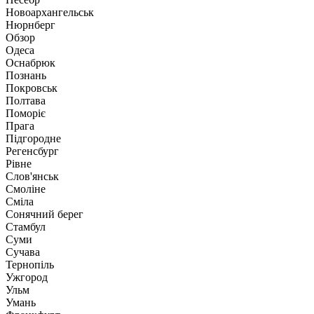
Новоархангельськ
Нюрнберг
Обзор
Одеса
Оснабрюк
Познань
Покровськ
Полтава
Поморіє
Прага
Підгородне
Регенсбург
Рівне
Слов'янськ
Смоліне
Сміла
Сонячний берег
Стамбул
Суми
Сучава
Тернопіль
Ужгород
Ульм
Умань