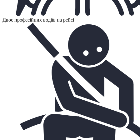
Двоє професійних водіїв на рейсі