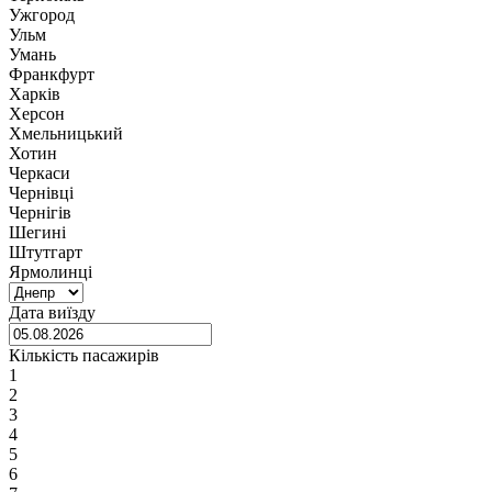
Ужгород
Ульм
Умань
Франкфурт
Харків
Херсон
Хмельницький
Хотин
Черкаси
Чернівці
Чернігів
Шегині
Штутгарт
Ярмолинці
Дата виїзду
Кількість пасажирів
1
2
3
4
5
6