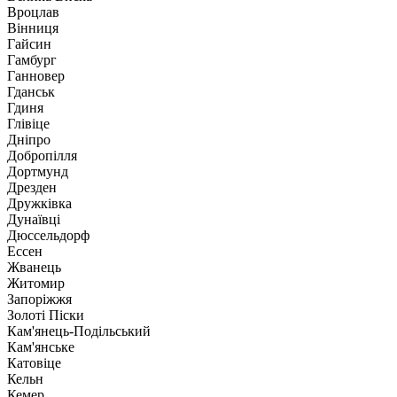
Вроцлав
Вінниця
Гайсин
Гамбург
Ганновер
Гданськ
Гдиня
Глівіце
Дніпро
Добропілля
Дортмунд
Дрезден
Дружківка
Дунаївці
Дюссельдорф
Ессен
Жванець
Житомир
Запоріжжя
Золоті Піски
Кам'янець-Подільський
Кам'янське
Катовіце
Кельн
Кемер