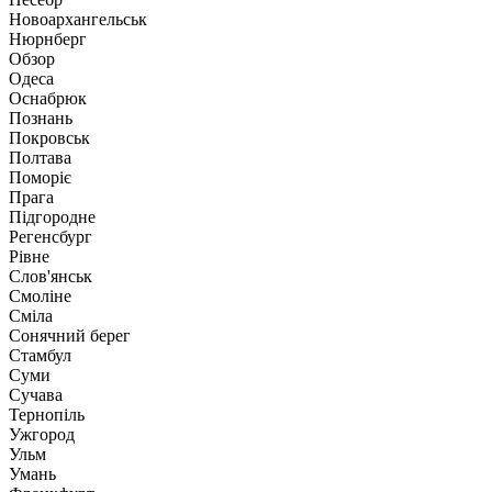
Новоархангельськ
Нюрнберг
Обзор
Одеса
Оснабрюк
Познань
Покровськ
Полтава
Поморіє
Прага
Підгородне
Регенсбург
Рівне
Слов'янськ
Смоліне
Сміла
Сонячний берег
Стамбул
Суми
Сучава
Тернопіль
Ужгород
Ульм
Умань