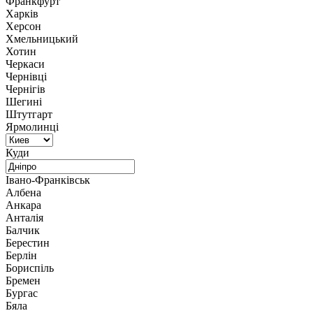
Франкфурт
Харків
Херсон
Хмельницький
Хотин
Черкаси
Чернівці
Чернігів
Шегині
Штутгарт
Ярмолинці
Куди
Івано-Франківськ
Албена
Анкара
Анталія
Балчик
Берестин
Берлін
Бориспіль
Бремен
Бургас
Бяла