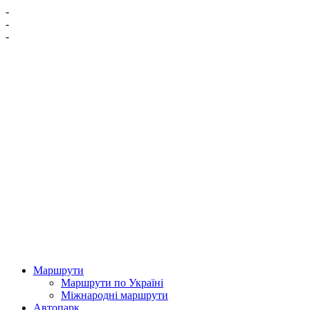
-
-
-
Маршрути
Маршрути по Україні
Міжнародні маршрути
Автопарк