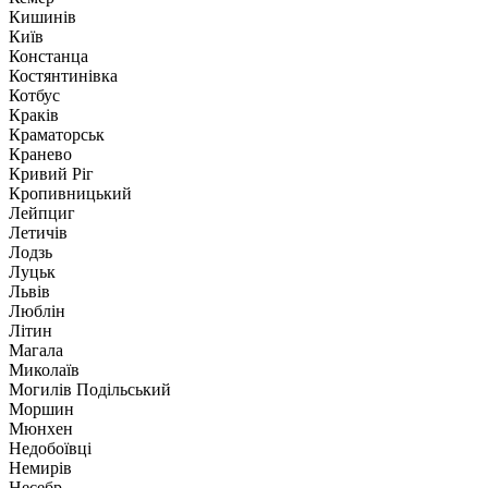
Кишинів
Київ
Констанца
Костянтинівка
Котбус
Краків
Краматорськ
Кранево
Кривий Ріг
Кропивницький
Лейпциг
Летичів
Лодзь
Луцьк
Львів
Люблін
Літин
Магала
Миколаїв
Могилів Подільський
Моршин
Мюнхен
Недобоївці
Немирів
Несебр