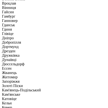
Вроцлав
Вінниця
Гайсин
Гамбург
Ганновер
Гданськ
Гдиня
Глівіце
Дніпро
Добропілля
Дортмунд
Дрезден
Дружківка
Дунаївці
Дюссельдорф
Ессен
Жванець
Житомир
Запоріжжя
Золоті Піски
Кам'янець-Подільський
Кам'янське
Катовіце
Кельн
Кемер