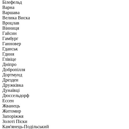
Білефельд
Варна
Варшава
Велика Виска
Вроцлав
Вінниця
Гайсин
Гамбург
Ганновер
Гданськ
Гдиня
Глівіце
Дніпро
Добропілля
Дортмунд
Дрезден
Дружківка
Дунаївці
Дюссельдорф
Ессен
Жванець
Житомир
Запоріжжя
Золоті Піски
Кам'янець-Подільський