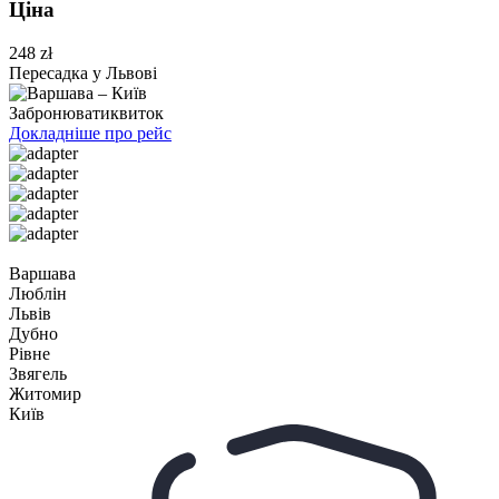
Ціна
248 zł
Пересадка у Львові
Забронювати
квиток
Докладніше про рейс
Варшава
Люблін
Львів
Дубно
Рівне
Звягель
Житомир
Київ