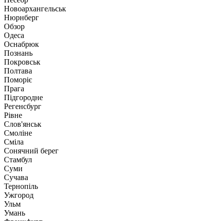
Новоархангельськ
Нюрнберг
Обзор
Одеса
Оснабрюк
Познань
Покровськ
Полтава
Поморіє
Прага
Підгородне
Регенсбург
Рівне
Слов'янськ
Смоліне
Сміла
Сонячний берег
Стамбул
Суми
Сучава
Тернопіль
Ужгород
Ульм
Умань