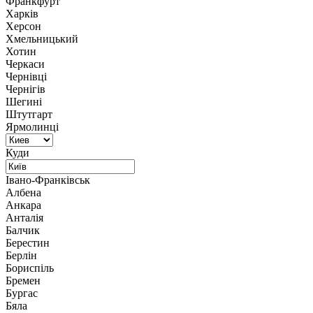
Франкфурт
Харків
Херсон
Хмельницький
Хотин
Черкаси
Чернівці
Чернігів
Шегині
Штутгарт
Ярмолинці
Куди
Івано-Франківськ
Албена
Анкара
Анталія
Балчик
Берестин
Берлін
Бориспіль
Бремен
Бургас
Бяла