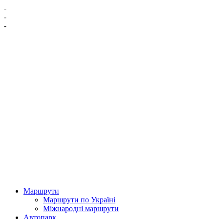
-
-
-
Маршрути
Маршрути по Україні
Міжнародні маршрути
Автопарк