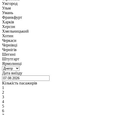
Ужгород
Ульм
Умань
Франкфурт
Харків
Херсон
Хмельницький
Хотин
Черкаси
Чернівці
Чернігів
Шегині
Штутгарт
Ярмолинці
Дата виїзду
Кількість пасажирів
1
2
3
4
5
6