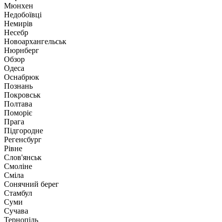
Мюнхен
Недобоївці
Немирів
Несебр
Новоархангельськ
Нюрнберг
Обзор
Одеса
Оснабрюк
Познань
Покровськ
Полтава
Поморіє
Прага
Підгородне
Регенсбург
Рівне
Слов'янськ
Смоліне
Сміла
Сонячний берег
Стамбул
Суми
Сучава
Тернопіль