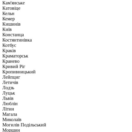
Кам'янське
Катовіце
Кельн
Кемер
Кишинів
Київ
Констанца
Костянтинівка
Котбус
Краків
Краматорськ
Кранево
Кривий Ріг
Кропивницький
Лейпциг
Летичів
Лодзь
Луцьк
Львів
Люблін
Літин
Магала
Миколаїв
Могилів Подільський
Моршин