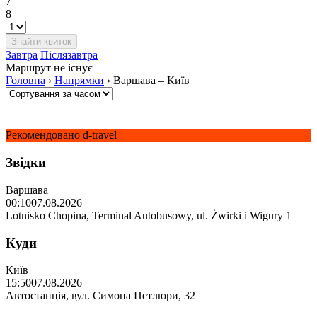
7
8
Завтра
Післязавтра
Маршрут не існує
Головна
›
Напрямки
›
Варшава – Київ
Рекомендовано d-travel
Звідки
Варшава
00:10
07.08.2026
Lotnisko Chopina, Terminal Autobusowy, ul. Żwirki i Wigury 1
Куди
Київ
15:50
07.08.2026
Автостанція, вул. Симона Петлюри, 32