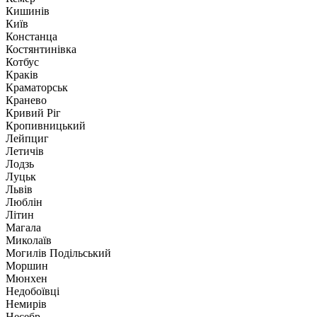
Кишинів
Київ
Констанца
Костянтинівка
Котбус
Краків
Краматорськ
Кранево
Кривий Ріг
Кропивницький
Лейпциг
Летичів
Лодзь
Луцьк
Львів
Люблін
Літин
Магала
Миколаїв
Могилів Подільський
Моршин
Мюнхен
Недобоївці
Немирів
Несебр