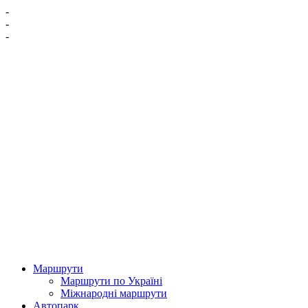
-
-
-
Маршрути
Маршрути по Україні
Міжнародні маршрути
Автопарк