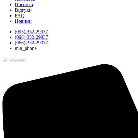
Посилка
Відгуки
FAQ
Новини
(093)-332-29937
(098)-332-29937
(066)-332-29937
min_phone