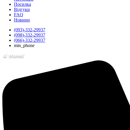
Посилка
Відгуки
FAQ
Новини
(093)-332-29937
(098)-332-29937
(066)-332-29937
min_phone