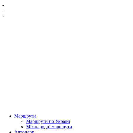
-
-
-
Маршрути
Маршрути по Україні
Міжнародні маршрути
Автопарк