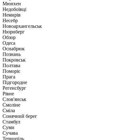
Мюнхен
Недобоївці
Немирів
Несебр
Новоархангельськ
Нюрнберг
Обзор
Одеса
Оснабрюк
Познань
Покровськ
Полтава
Поморіє
Прага
Підгородне
Регенсбург
Рівне
Слов'янськ
Смоліне
Сміла
Сонячний берег
Стамбул
Суми
Сучава
Тернопіль