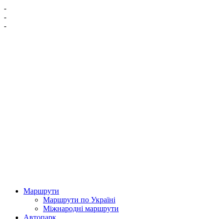
-
-
-
Маршрути
Маршрути по Україні
Міжнародні маршрути
Автопарк