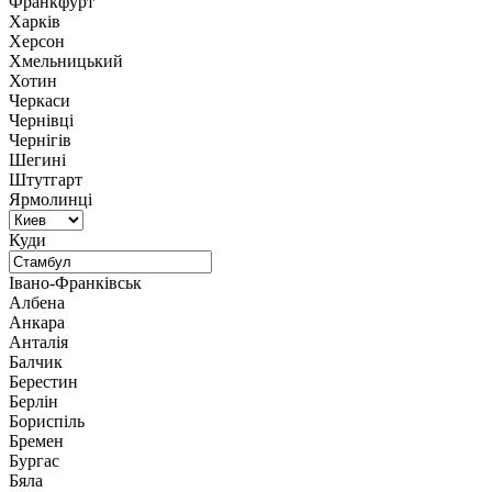
Франкфурт
Харків
Херсон
Хмельницький
Хотин
Черкаси
Чернівці
Чернігів
Шегині
Штутгарт
Ярмолинці
Куди
Івано-Франківськ
Албена
Анкара
Анталія
Балчик
Берестин
Берлін
Бориспіль
Бремен
Бургас
Бяла