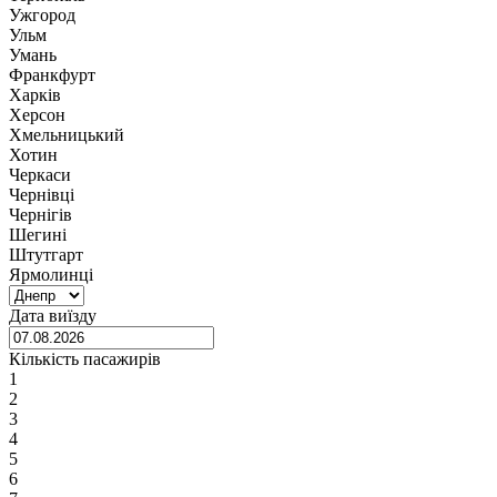
Ужгород
Ульм
Умань
Франкфурт
Харків
Херсон
Хмельницький
Хотин
Черкаси
Чернівці
Чернігів
Шегині
Штутгарт
Ярмолинці
Дата виїзду
Кількість пасажирів
1
2
3
4
5
6