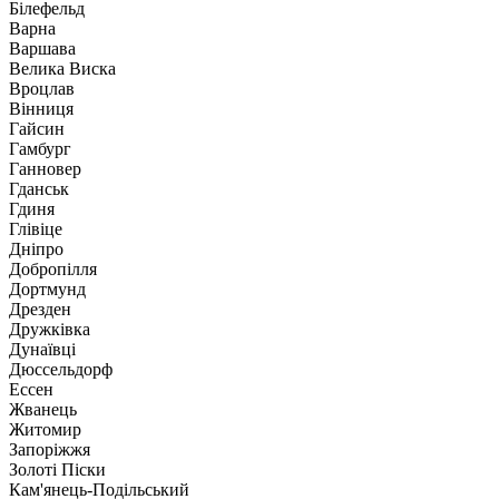
Білефельд
Варна
Варшава
Велика Виска
Вроцлав
Вінниця
Гайсин
Гамбург
Ганновер
Гданськ
Гдиня
Глівіце
Дніпро
Добропілля
Дортмунд
Дрезден
Дружківка
Дунаївці
Дюссельдорф
Ессен
Жванець
Житомир
Запоріжжя
Золоті Піски
Кам'янець-Подільський