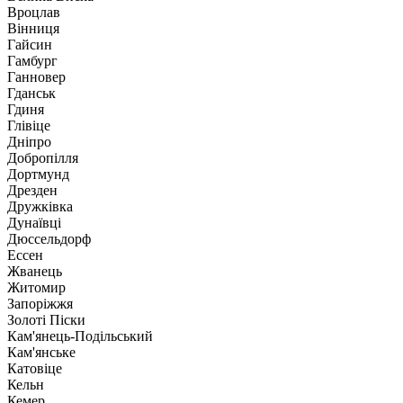
Вроцлав
Вінниця
Гайсин
Гамбург
Ганновер
Гданськ
Гдиня
Глівіце
Дніпро
Добропілля
Дортмунд
Дрезден
Дружківка
Дунаївці
Дюссельдорф
Ессен
Жванець
Житомир
Запоріжжя
Золоті Піски
Кам'янець-Подільський
Кам'янське
Катовіце
Кельн
Кемер