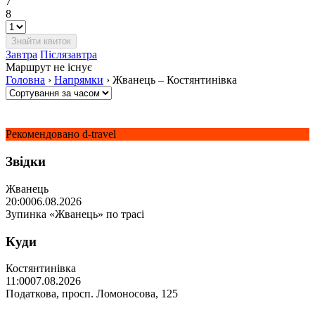
7
8
Завтра
Післязавтра
Маршрут не існує
Головна
›
Напрямки
›
Жванець – Костянтинівка
Рекомендовано d-travel
Звідки
Жванець
20:00
06.08.2026
Зупинка «Жванець» по трасі
Куди
Костянтинівка
11:00
07.08.2026
Податкова, просп. Ломоносова, 125