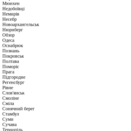
Мюнхен
Недобоївці
Немирів
Несебр
Новоархангельськ
Нюрнберг
Обзор
Одеса
Оснабрюк
Познань
Покровськ
Полтава
Поморіє
Прага
Підгородне
Регенсбург
Рівне
Слов'янськ
Смоліне
Сміла
Сонячний берег
Стамбул
Суми
Сучава
Тернопіль