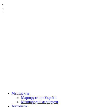
-
-
-
Маршрути
Маршрути по Україні
Міжнародні маршрути
Автопарк