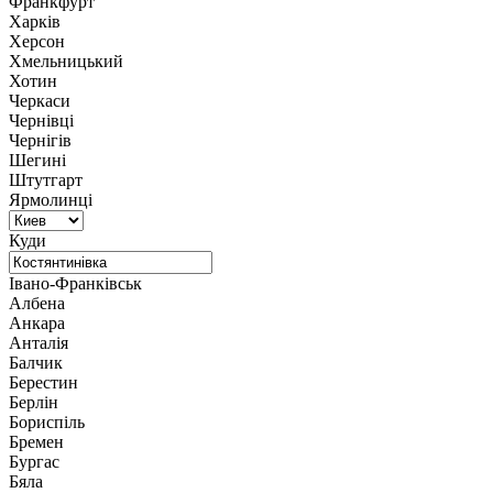
Франкфурт
Харків
Херсон
Хмельницький
Хотин
Черкаси
Чернівці
Чернігів
Шегині
Штутгарт
Ярмолинці
Куди
Івано-Франківськ
Албена
Анкара
Анталія
Балчик
Берестин
Берлін
Бориспіль
Бремен
Бургас
Бяла