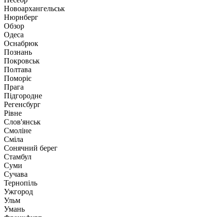
Новоархангельськ
Нюрнберг
Обзор
Одеса
Оснабрюк
Познань
Покровськ
Полтава
Поморіє
Прага
Підгородне
Регенсбург
Рівне
Слов'янськ
Смоліне
Сміла
Сонячний берег
Стамбул
Суми
Сучава
Тернопіль
Ужгород
Ульм
Умань