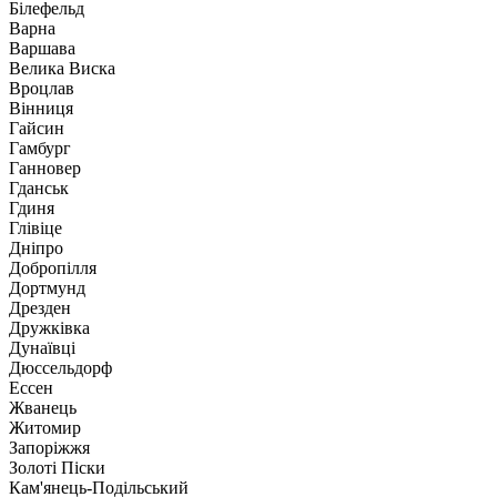
Білефельд
Варна
Варшава
Велика Виска
Вроцлав
Вінниця
Гайсин
Гамбург
Ганновер
Гданськ
Гдиня
Глівіце
Дніпро
Добропілля
Дортмунд
Дрезден
Дружківка
Дунаївці
Дюссельдорф
Ессен
Жванець
Житомир
Запоріжжя
Золоті Піски
Кам'янець-Подільський