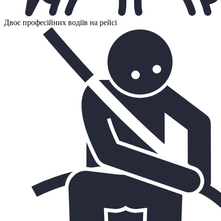
Двоє професійних водіїв на рейсі