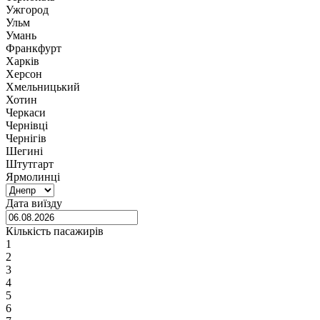
Ужгород
Ульм
Умань
Франкфурт
Харків
Херсон
Хмельницький
Хотин
Черкаси
Чернівці
Чернігів
Шегині
Штутгарт
Ярмолинці
Дата виїзду
Кількість пасажирів
1
2
3
4
5
6