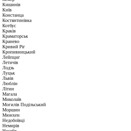
Кишинів
Київ
Констанца
Костянтинівка
Котбус
Краків
Краматорськ
Кранево
Кривий Ріг
Кропивницький
Лейпциг
Летичів
Лодзь
Луцьк
Львів
Люблін
Літин
Магала
Миколаїв
Могилів Подільський
Моршин
Мюнхен
Недобоївці
Немирів
Несебр