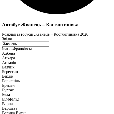
Автобус Жванець – Костянтинівка
Розклад автобусів Жванець – Костянтинівка 2026
Звідки
Івано-Франківськ
Албена
Анкара
Анталія
Балчик
Берестин
Берлін
Бориспіль
Бремен
Бургас
Бяла
Білефельд
Варна
Варшава
Велика Виска