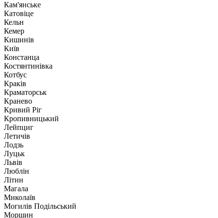
Кам'янське
Катовіце
Кельн
Кемер
Кишинів
Київ
Констанца
Костянтинівка
Котбус
Краків
Краматорськ
Кранево
Кривий Ріг
Кропивницький
Лейпциг
Летичів
Лодзь
Луцьк
Львів
Люблін
Літин
Магала
Миколаїв
Могилів Подільський
Моршин