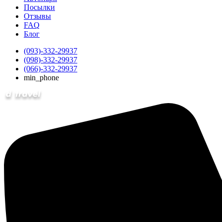
Посылки
Отзывы
FAQ
Блог
(093)-332-29937
(098)-332-29937
(066)-332-29937
min_phone