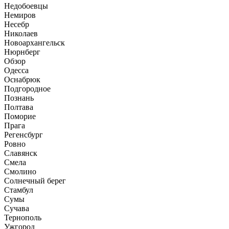
Недобоевцы
Немиров
Несебр
Николаев
Новоархангельск
Нюрнберг
Обзор
Одесса
Оснабрюк
Подгородное
Познань
Полтава
Поморие
Прага
Регенсбург
Ровно
Славянск
Смела
Смолино
Солнечный берег
Стамбул
Сумы
Сучава
Тернополь
Ужгород