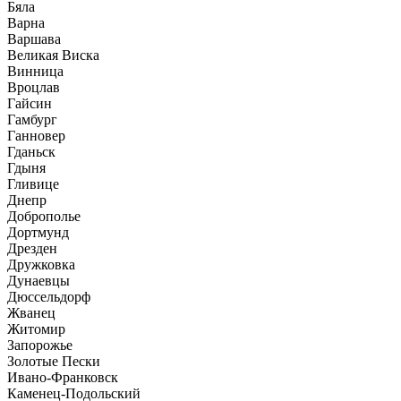
Бяла
Варна
Варшава
Великая Виска
Винница
Вроцлав
Гайсин
Гамбург
Ганновер
Гданьск
Гдыня
Гливице
Днепр
Доброполье
Дортмунд
Дрезден
Дружковка
Дунаевцы
Дюссельдорф
Жванец
Житомир
Запорожье
Золотые Пески
Ивано-Франковск
Каменец-Подольский