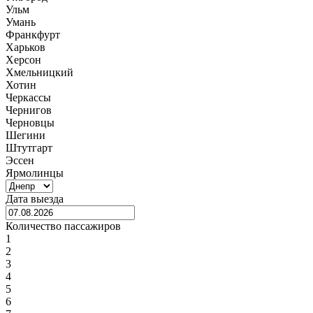
Ульм
Умань
Франкфурт
Харьков
Херсон
Хмельницкий
Хотин
Черкассы
Чернигов
Черновцы
Шегини
Штутгарт
Эссен
Ярмолинцы
Дата выезда
Количество пассажиров
1
2
3
4
5
6