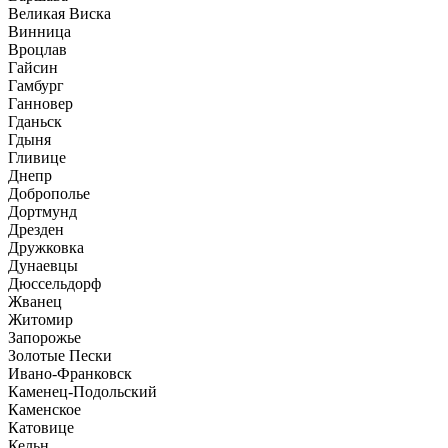
Великая Виска
Винница
Вроцлав
Гайсин
Гамбург
Ганновер
Гданьск
Гдыня
Гливице
Днепр
Доброполье
Дортмунд
Дрезден
Дружковка
Дунаевцы
Дюссельдорф
Жванец
Житомир
Запорожье
Золотые Пески
Ивано-Франковск
Каменец-Подольский
Каменское
Катовице
Кельн