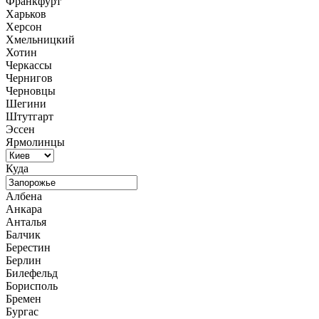
Франкфурт
Харьков
Херсон
Хмельницкий
Хотин
Черкассы
Чернигов
Черновцы
Шегини
Штутгарт
Эссен
Ярмолинцы
Куда
Албена
Анкара
Анталья
Балчик
Берестин
Берлин
Билефельд
Борисполь
Бремен
Бургас