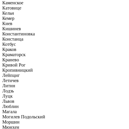
Каменское
Катовице
Кельн
Кемер
Киев
Кишинев
Константиновка
Констанца
Котбус
Краков
Краматорск
Кранево
Кривой Рог
Кропивницкий
Лейпциг
Летичев
Литин
Лодзь
Луцк
Львов
Люблин
Магала
Могилев Подольский
Моршин
Мюнхен