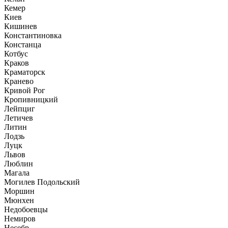
Кемер
Киев
Кишинев
Константиновка
Констанца
Котбус
Краков
Краматорск
Кранево
Кривой Рог
Кропивницкий
Лейпциг
Летичев
Литин
Лодзь
Луцк
Львов
Люблин
Магала
Могилев Подольский
Моршин
Мюнхен
Недобоевцы
Немиров
Несебр