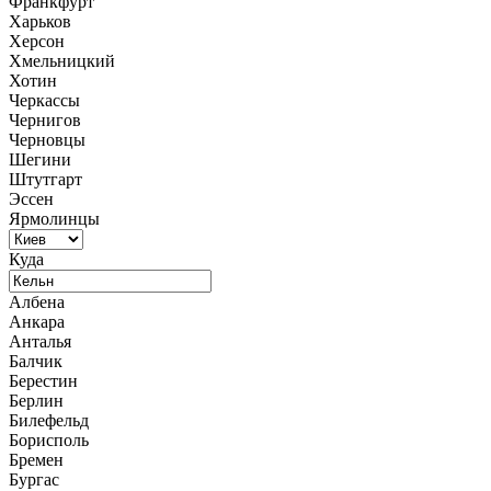
Франкфурт
Харьков
Херсон
Хмельницкий
Хотин
Черкассы
Чернигов
Черновцы
Шегини
Штутгарт
Эссен
Ярмолинцы
Куда
Албена
Анкара
Анталья
Балчик
Берестин
Берлин
Билефельд
Борисполь
Бремен
Бургас