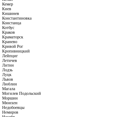
Кемер
Киев
Кишинев
Константиновка
Констанца
Котбус
Краков
Краматорск
Кранево
Кривой Рог
Кропивницкий
Лейпциг
Летичев
Литин
Лодзь
Луцк
Львов
Люблин
Магала
Могилев Подольский
Моршин
Мюнхен
Недобоевцы
Немиров
Несебр