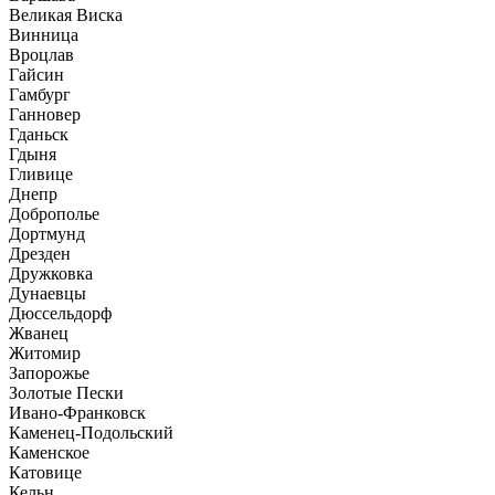
Великая Виска
Винница
Вроцлав
Гайсин
Гамбург
Ганновер
Гданьск
Гдыня
Гливице
Днепр
Доброполье
Дортмунд
Дрезден
Дружковка
Дунаевцы
Дюссельдорф
Жванец
Житомир
Запорожье
Золотые Пески
Ивано-Франковск
Каменец-Подольский
Каменское
Катовице
Кельн