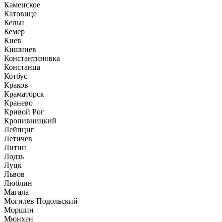
Каменское
Катовице
Кельн
Кемер
Киев
Кишинев
Константиновка
Констанца
Котбус
Краков
Краматорск
Кранево
Кривой Рог
Кропивницкий
Лейпциг
Летичев
Литин
Лодзь
Луцк
Львов
Люблин
Магала
Могилев Подольский
Моршин
Мюнхен