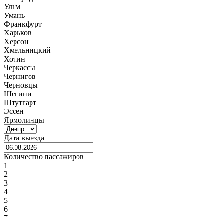
Ульм
Умань
Франкфурт
Харьков
Херсон
Хмельницкий
Хотин
Черкассы
Чернигов
Черновцы
Шегини
Штутгарт
Эссен
Ярмолинцы
Дата выезда
Количество пассажиров
1
2
3
4
5
6