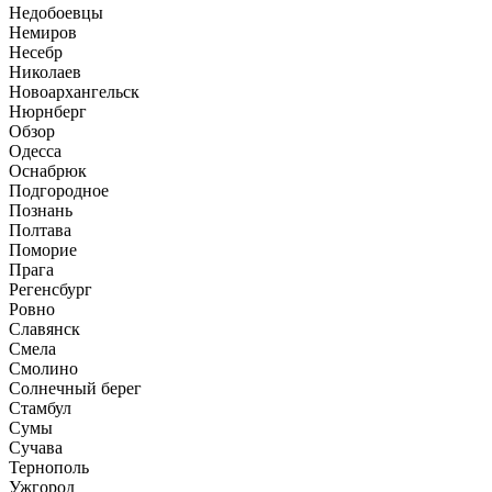
Недобоевцы
Немиров
Несебр
Николаев
Новоархангельск
Нюрнберг
Обзор
Одесса
Оснабрюк
Подгородное
Познань
Полтава
Поморие
Прага
Регенсбург
Ровно
Славянск
Смела
Смолино
Солнечный берег
Стамбул
Сумы
Сучава
Тернополь
Ужгород