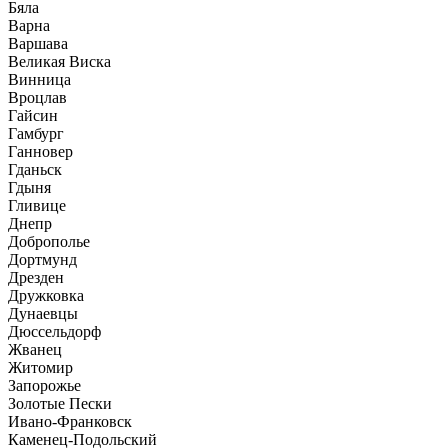
Бяла
Варна
Варшава
Великая Виска
Винница
Вроцлав
Гайсин
Гамбург
Ганновер
Гданьск
Гдыня
Гливице
Днепр
Доброполье
Дортмунд
Дрезден
Дружковка
Дунаевцы
Дюссельдорф
Жванец
Житомир
Запорожье
Золотые Пески
Ивано-Франковск
Каменец-Подольский