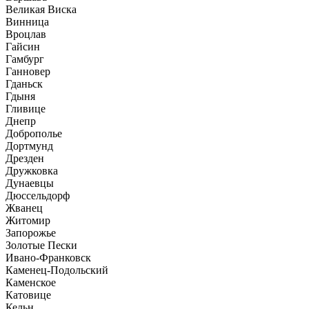
Великая Виска
Винница
Вроцлав
Гайсин
Гамбург
Ганновер
Гданьск
Гдыня
Гливице
Днепр
Доброполье
Дортмунд
Дрезден
Дружковка
Дунаевцы
Дюссельдорф
Жванец
Житомир
Запорожье
Золотые Пески
Ивано-Франковск
Каменец-Подольский
Каменское
Катовице
Кельн