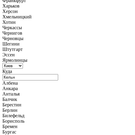
Франкфурт
Харьков
Херсон
Хмельницкий
Хотин
Черкассы
Чернигов
Черновцы
Шегини
Штутгарт
Эссен
Ярмолинцы
Куда
Албена
Анкара
Анталья
Балчик
Берестин
Берлин
Билефельд
Борисполь
Бремен
Бургас