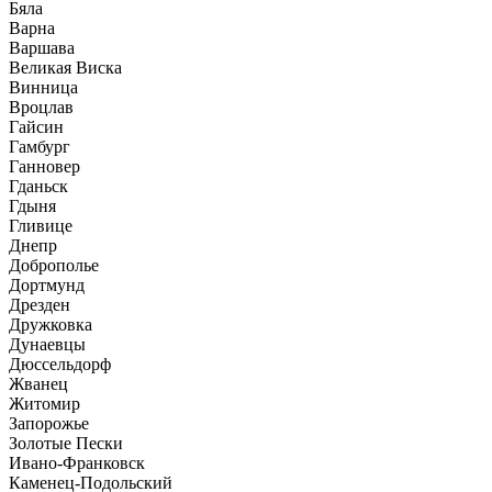
Бяла
Варна
Варшава
Великая Виска
Винница
Вроцлав
Гайсин
Гамбург
Ганновер
Гданьск
Гдыня
Гливице
Днепр
Доброполье
Дортмунд
Дрезден
Дружковка
Дунаевцы
Дюссельдорф
Жванец
Житомир
Запорожье
Золотые Пески
Ивано-Франковск
Каменец-Подольский