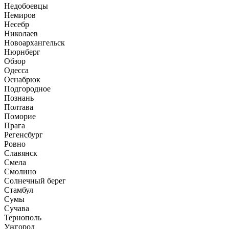
Недобоевцы
Немиров
Несебр
Николаев
Новоархангельск
Нюрнберг
Обзор
Одесса
Оснабрюк
Подгородное
Познань
Полтава
Поморие
Прага
Регенсбург
Ровно
Славянск
Смела
Смолино
Солнечный берег
Стамбул
Сумы
Сучава
Тернополь
Ужгород