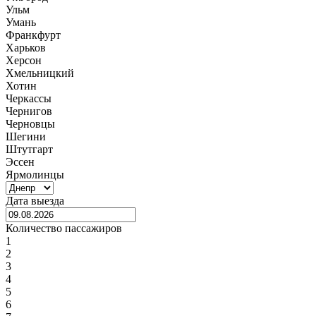
Ульм
Умань
Франкфурт
Харьков
Херсон
Хмельницкий
Хотин
Черкассы
Чернигов
Черновцы
Шегини
Штутгарт
Эссен
Ярмолинцы
Дата выезда
Количество пассажиров
1
2
3
4
5
6