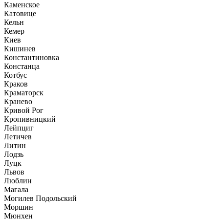
Каменское
Катовице
Кельн
Кемер
Киев
Кишинев
Константиновка
Констанца
Котбус
Краков
Краматорск
Кранево
Кривой Рог
Кропивницкий
Лейпциг
Летичев
Литин
Лодзь
Луцк
Львов
Люблин
Магала
Могилев Подольский
Моршин
Мюнхен