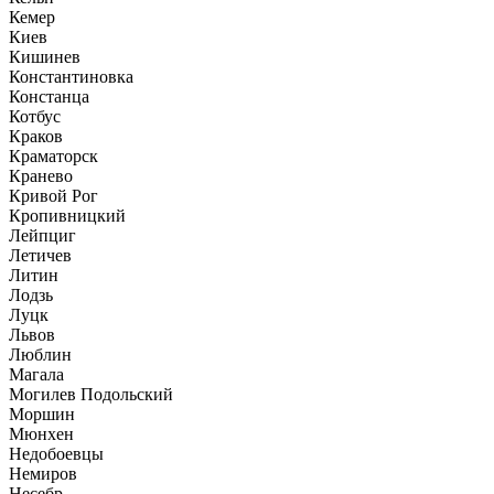
Кемер
Киев
Кишинев
Константиновка
Констанца
Котбус
Краков
Краматорск
Кранево
Кривой Рог
Кропивницкий
Лейпциг
Летичев
Литин
Лодзь
Луцк
Львов
Люблин
Магала
Могилев Подольский
Моршин
Мюнхен
Недобоевцы
Немиров
Несебр