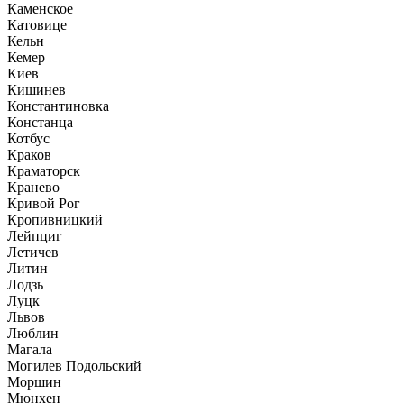
Каменское
Катовице
Кельн
Кемер
Киев
Кишинев
Константиновка
Констанца
Котбус
Краков
Краматорск
Кранево
Кривой Рог
Кропивницкий
Лейпциг
Летичев
Литин
Лодзь
Луцк
Львов
Люблин
Магала
Могилев Подольский
Моршин
Мюнхен