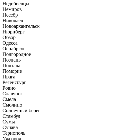
Недобоевцы
Немиров
Несебр
Николаев
Новоархангельск
Нюрнберг
Обзор
Одесса
Оснабрюк
Подгородное
Познань
Полтава
Поморие
Прага
Регенсбург
Ровно
Славянск
Смела
Смолино
Солнечный берег
Стамбул
Сумы
Сучава
Тернополь
Ужгород