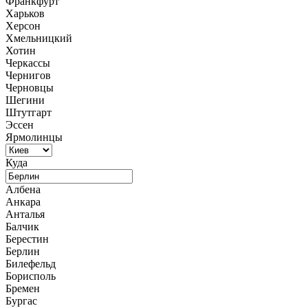
Франкфурт
Харьков
Херсон
Хмельницкий
Хотин
Черкассы
Чернигов
Черновцы
Шегини
Штутгарт
Эссен
Ярмолинцы
Куда
Албена
Анкара
Анталья
Балчик
Берестин
Берлин
Билефельд
Борисполь
Бремен
Бургас