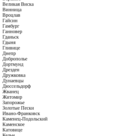
Великая Виска
Винница
Вроцлав
Гайсин
Гамбург
Ганновер
Гданьск
Гдыня
Гливице
Днепр
Доброполье
Дортмунд
Дрезден
Дружковка
Дунаевцы
Дюссельдорф
Жванец
Житомир
Запорожье
Золотые Пески
Ивано-Франковск
Каменец-Подольский
Каменское
Катовице
Кельн