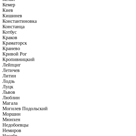
Кемер
Киев
Кишинев
Константиновка
Констанца
Котбус
Краков
Краматорск
Кранево
Кривой Рог
Кропивницкий
Лейпциг
Летичев
Литин
Лодзь
Луцк
Львов
Люблин
Магала
Могилев Подольский
Моршин
Мюнхен
Недобоевцы
Немиров
Несебр