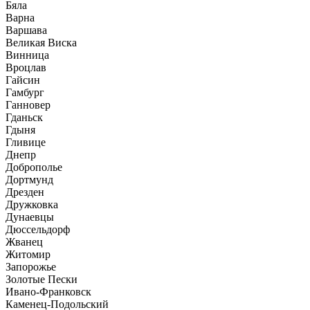
Бяла
Варна
Варшава
Великая Виска
Винница
Вроцлав
Гайсин
Гамбург
Ганновер
Гданьск
Гдыня
Гливице
Днепр
Доброполье
Дортмунд
Дрезден
Дружковка
Дунаевцы
Дюссельдорф
Жванец
Житомир
Запорожье
Золотые Пески
Ивано-Франковск
Каменец-Подольский