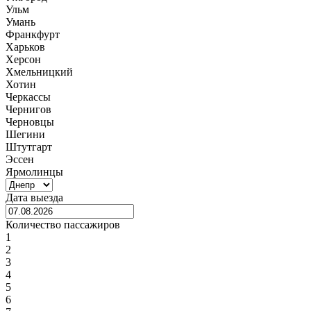
Ульм
Умань
Франкфурт
Харьков
Херсон
Хмельницкий
Хотин
Черкассы
Чернигов
Черновцы
Шегини
Штутгарт
Эссен
Ярмолинцы
Дата выезда
Количество пассажиров
1
2
3
4
5
6