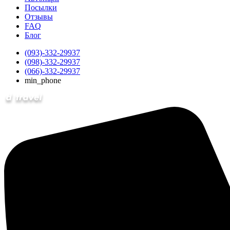
Посылки
Отзывы
FAQ
Блог
(093)-332-29937
(098)-332-29937
(066)-332-29937
min_phone