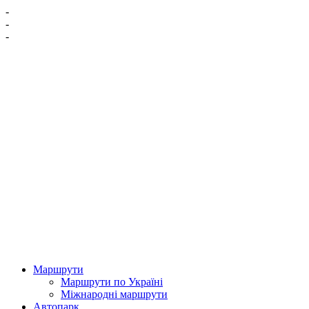
-
-
-
Маршрути
Маршрути по Україні
Міжнародні маршрути
Автопарк