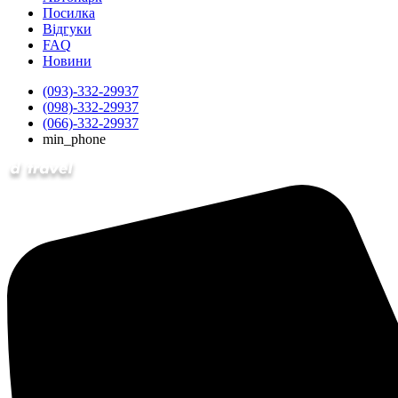
Посилка
Відгуки
FAQ
Новини
(093)-332-29937
(098)-332-29937
(066)-332-29937
min_phone