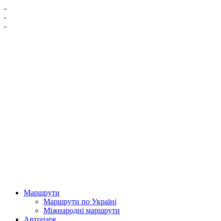
-
-
-
Маршрути
Маршрути по Україні
Міжнародні маршрути
Автопарк