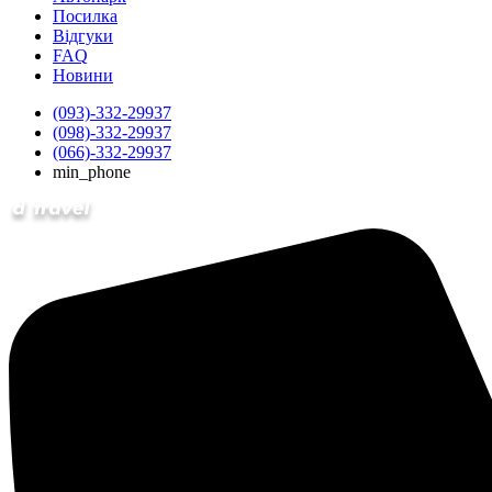
Посилка
Відгуки
FAQ
Новини
(093)-332-29937
(098)-332-29937
(066)-332-29937
min_phone