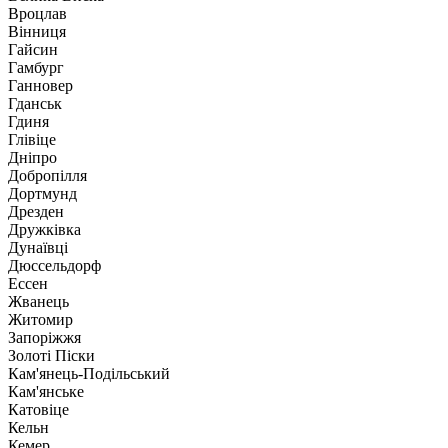
Вроцлав
Вінниця
Гайсин
Гамбург
Ганновер
Гданськ
Гдиня
Глівіце
Дніпро
Добропілля
Дортмунд
Дрезден
Дружківка
Дунаївці
Дюссельдорф
Ессен
Жванець
Житомир
Запоріжжя
Золоті Піски
Кам'янець-Подільський
Кам'янське
Катовіце
Кельн
Кемер