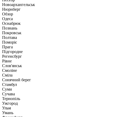
Новоархангельськ
Нюрнберг
Обзор
Одеса
Оснабрюк
Познань
Покровськ
Полтава
Поморіє
Прага
Підгородне
Регенсбург
Рівне
Слов'янськ
Смоліне
Сміла
Сонячний берег
Стамбул
Суми
Сучава
Тернопіль
Ужгород
Ульм
Умань