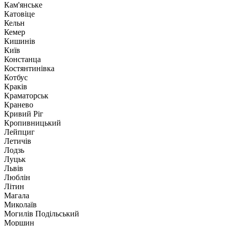
Кам'янське
Катовіце
Кельн
Кемер
Кишинів
Київ
Констанца
Костянтинівка
Котбус
Краків
Краматорськ
Кранево
Кривий Ріг
Кропивницький
Лейпциг
Летичів
Лодзь
Луцьк
Львів
Люблін
Літин
Магала
Миколаїв
Могилів Подільський
Моршин