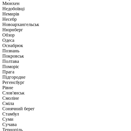
Мюнхен
Недобоївці
Немирів
Несебр
Новоархангельськ
Нюрнберг
Обзор
Одеса
Оснабрюк
Познань
Покровськ
Полтава
Поморіє
Прага
Підгородне
Регенсбург
Рівне
Слов'янськ
Смоліне
Сміла
Сонячний берег
Стамбул
Суми
Сучава
Тернопіль