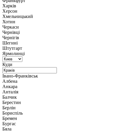
Франкфурт
Харків
Херсон
Хмельницький
Хотин
Черкаси
Чернівці
Чернігів
Шегині
Штутгарт
Ярмолинці
Куди
Івано-Франківськ
Албена
Анкара
Анталія
Балчик
Берестин
Берлін
Бориспіль
Бремен
Бургас
Бяла