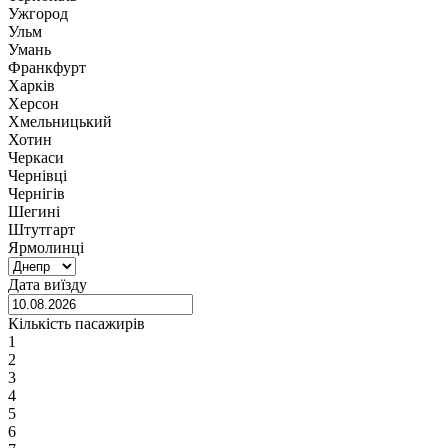
Ужгород
Ульм
Умань
Франкфурт
Харків
Херсон
Хмельницький
Хотин
Черкаси
Чернівці
Чернігів
Шегині
Штутгарт
Ярмолинці
Дата виїзду
Кількість пасажирів
1
2
3
4
5
6