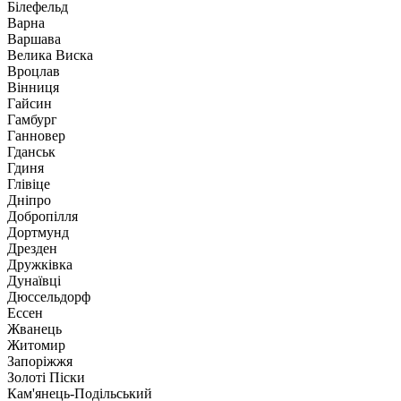
Білефельд
Варна
Варшава
Велика Виска
Вроцлав
Вінниця
Гайсин
Гамбург
Ганновер
Гданськ
Гдиня
Глівіце
Дніпро
Добропілля
Дортмунд
Дрезден
Дружківка
Дунаївці
Дюссельдорф
Ессен
Жванець
Житомир
Запоріжжя
Золоті Піски
Кам'янець-Подільський