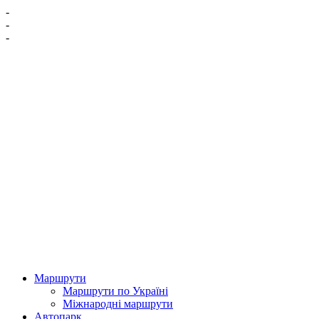
-
-
-
Маршрути
Маршрути по Україні
Міжнародні маршрути
Автопарк