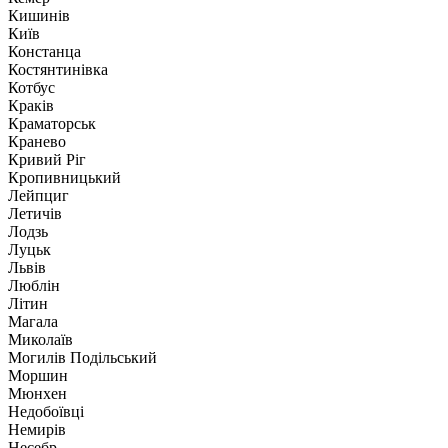
Кишинів
Київ
Констанца
Костянтинівка
Котбус
Краків
Краматорськ
Кранево
Кривий Ріг
Кропивницький
Лейпциг
Летичів
Лодзь
Луцьк
Львів
Люблін
Літин
Магала
Миколаїв
Могилів Подільський
Моршин
Мюнхен
Недобоївці
Немирів
Несебр