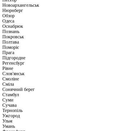
Новоархангельськ
Нюрнберг
Обзор
Одеса
Оснабрюк
Познань
Покровськ
Полтава
Поморіє
Прага
Підгородне
Регенсбург
Рівне
Слов'янськ
Смоліне
Сміла
Сонячний берег
Стамбул
Суми
Сучава
Тернопіль
Ужгород
Ульм
Умань