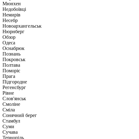
Мюнхен
Недобоївці
Немирів
Несебр
Новоархангельськ
Нюрнберг
Обзор
Одеса
Оснабрюк
Познань
Покровськ
Полтава
Поморіє
Прага
Підгородне
Регенсбург
Рівне
Слов'янськ
Смоліне
Сміла
Сонячний берег
Стамбул
Суми
Сучава
Тернопіль