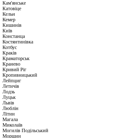
Кам'янське
Катовіце
Кельн
Кемер
Кишинів
Київ
Констанца
Костянтинівка
Котбус
Краків
Краматорськ
Кранево
Кривий Ріг
Кропивницький
Лейпциг
Летичів
Лодзь
Луцьк
Львів
Люблін
Літин
Магала
Миколаїв
Могилів Подільський
Моршин