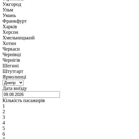
Ужгород
Ульм
Умань
Франкфурт
Харків
Херсон
Хмельницький
Хотин
Черкаси
Чернівці
Чернігів
Шегині
Штутгарт
Ярмолинці
Дата виїзду
Кількість пасажирів
1
2
3
4
5
6