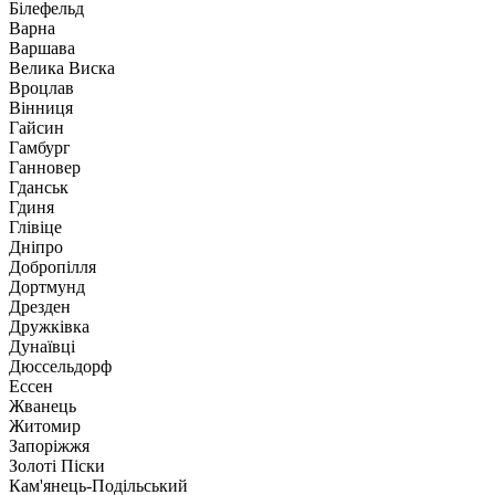
Білефельд
Варна
Варшава
Велика Виска
Вроцлав
Вінниця
Гайсин
Гамбург
Ганновер
Гданськ
Гдиня
Глівіце
Дніпро
Добропілля
Дортмунд
Дрезден
Дружківка
Дунаївці
Дюссельдорф
Ессен
Жванець
Житомир
Запоріжжя
Золоті Піски
Кам'янець-Подільський