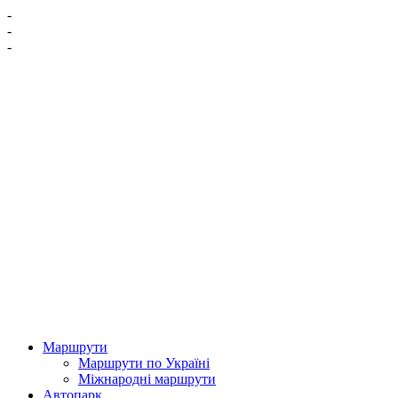
-
-
-
Маршрути
Маршрути по Україні
Міжнародні маршрути
Автопарк