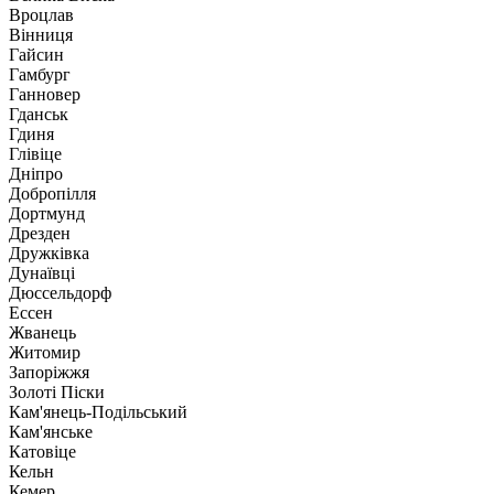
Вроцлав
Вінниця
Гайсин
Гамбург
Ганновер
Гданськ
Гдиня
Глівіце
Дніпро
Добропілля
Дортмунд
Дрезден
Дружківка
Дунаївці
Дюссельдорф
Ессен
Жванець
Житомир
Запоріжжя
Золоті Піски
Кам'янець-Подільський
Кам'янське
Катовіце
Кельн
Кемер