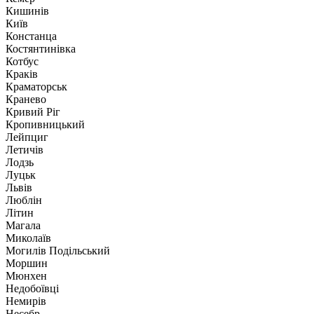
Кишинів
Київ
Констанца
Костянтинівка
Котбус
Краків
Краматорськ
Кранево
Кривий Ріг
Кропивницький
Лейпциг
Летичів
Лодзь
Луцьк
Львів
Люблін
Літин
Магала
Миколаїв
Могилів Подільський
Моршин
Мюнхен
Недобоївці
Немирів
Несебр