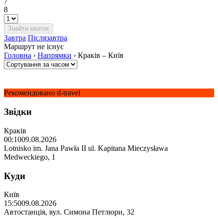
7
8
Завтра
Післязавтра
Маршрут не існує
Головна
›
Напрямки
›
Краків – Київ
Рекомендовано d-travel
Звідки
Краків
00:10
09.08.2026
Lotnisko im. Jana Pawła II ul. Kapitana Mieczysława
Medweckiego, 1
Куди
Київ
15:50
09.08.2026
Автостанція, вул. Симона Петлюри, 32