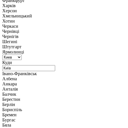
Франкфурт
Харків
Херсон
Хмельницький
Хотин
Черкаси
Чернівці
Чернігів
Шегині
Штутгарт
Ярмолинці
Куди
Івано-Франківськ
Албена
Анкара
Анталія
Балчик
Берестин
Берлін
Бориспіль
Бремен
Бургас
Бяла