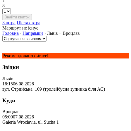
7
8
Завтра
Післязавтра
Маршрут не існує
Головна
›
Напрямки
›
Львів – Вроцлав
Рекомендовано d-travel
Звідки
Львів
16:15
06.08.2026
вул. Стрийська, 109 (тролейбусна зупинка біля АС)
Куди
Вроцлав
05:00
07.08.2026
Galeria Wroclavia, ul. Sucha 1