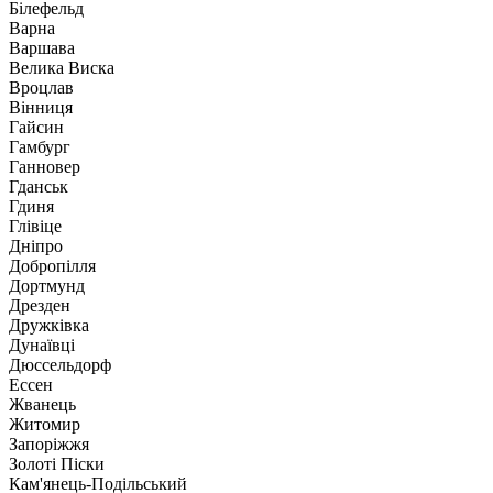
Білефельд
Варна
Варшава
Велика Виска
Вроцлав
Вінниця
Гайсин
Гамбург
Ганновер
Гданськ
Гдиня
Глівіце
Дніпро
Добропілля
Дортмунд
Дрезден
Дружківка
Дунаївці
Дюссельдорф
Ессен
Жванець
Житомир
Запоріжжя
Золоті Піски
Кам'янець-Подільський