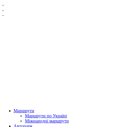
-
-
-
Маршрути
Маршрути по Україні
Міжнародні маршрути
Автопарк