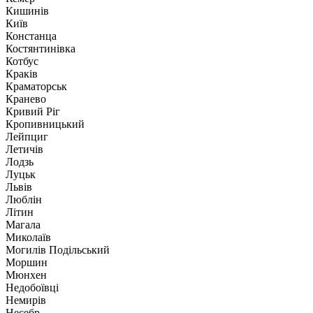
Кишинів
Київ
Констанца
Костянтинівка
Котбус
Краків
Краматорськ
Кранево
Кривий Ріг
Кропивницький
Лейпциг
Летичів
Лодзь
Луцьк
Львів
Люблін
Літин
Магала
Миколаїв
Могилів Подільський
Моршин
Мюнхен
Недобоївці
Немирів
Несебр