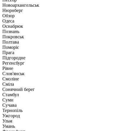
Новоархангельськ
Нюрнберг
Обзор
Одеса
Оснабрюк
Познань
Покровськ
Полтава
Поморіє
Прага
Підгородне
Регенсбург
Рівне
Слов'янськ
Смоліне
Сміла
Сонячний берег
Стамбул
Суми
Сучава
Тернопіль
Ужгород
Ульм
Умань