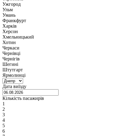
Ужгород
Ульм
Умань
Франкфурт
Харків
Херсон
Хмельницький
Хотин
Черкаси
Чернівці
Чернігів
Шегині
Штутгарт
Ярмолинці
Дата виїзду
Кількість пасажирів
1
2
3
4
5
6