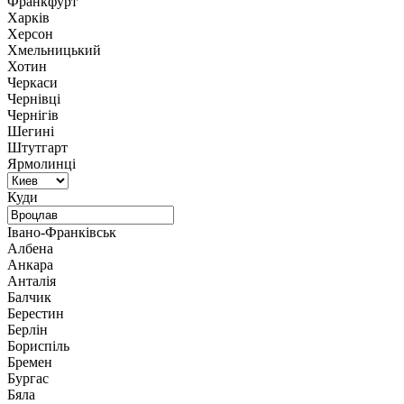
Франкфурт
Харків
Херсон
Хмельницький
Хотин
Черкаси
Чернівці
Чернігів
Шегині
Штутгарт
Ярмолинці
Куди
Івано-Франківськ
Албена
Анкара
Анталія
Балчик
Берестин
Берлін
Бориспіль
Бремен
Бургас
Бяла