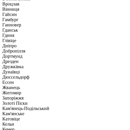
Вроцлав
Вінниця
Гайсин
Гамбург
Ганновер
Гданськ
Гдиня
Глівіце
Дніпро
Добропілля
Дортмунд
Дрезден
Дружківка
Дунаївці
Дюссельдорф
Ессен
Жванець
Житомир
Запоріжжя
Золоті Піски
Кам'янець-Подільський
Кам'янське
Катовіце
Кельн
Кемер