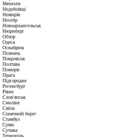
Мюнхен
Недобоївці
Немирів
Несебр
Новоархангельськ
Нюрнберг
Обзор
Одеса
Оснабрюк
Познань
Покровськ
Полтава
Поморіє
Прага
Підгородне
Регенсбург
Рівне
Слов'янськ
Смоліне
Сміла
Сонячний берег
Стамбул
Суми
Сучава
Тернопіль