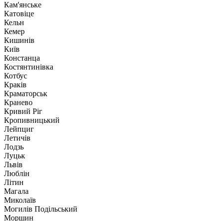
Кам'янське
Катовіце
Кельн
Кемер
Кишинів
Київ
Констанца
Костянтинівка
Котбус
Краків
Краматорськ
Кранево
Кривий Ріг
Кропивницький
Лейпциг
Летичів
Лодзь
Луцьк
Львів
Люблін
Літин
Магала
Миколаїв
Могилів Подільський
Моршин