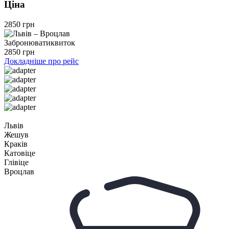
Ціна
2850 грн
Забронювати
квиток
2850 грн
Докладніше про рейс
Львів
Жешув
Краків
Катовіце
Глівіце
Вроцлав