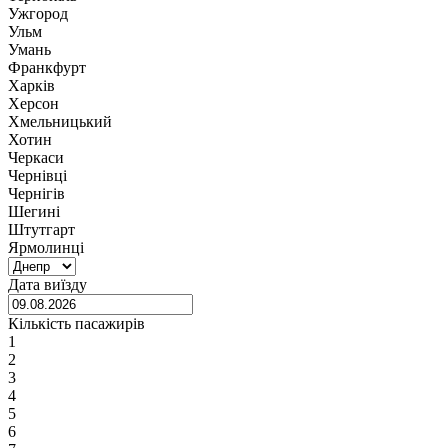
Ужгород
Ульм
Умань
Франкфурт
Харків
Херсон
Хмельницький
Хотин
Черкаси
Чернівці
Чернігів
Шегині
Штутгарт
Ярмолинці
Дата виїзду
Кількість пасажирів
1
2
3
4
5
6