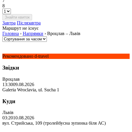
7
8
Завтра
Післязавтра
Маршрут не існує
Головна
›
Напрямки
›
Вроцлав – Львів
Рекомендовано d-travel
Звідки
Вроцлав
13:30
09.08.2026
Galeria Wroclavia, ul. Sucha 1
Куди
Львів
03:20
10.08.2026
вул. Стрийська, 109 (тролейбусна зупинка біля АС)