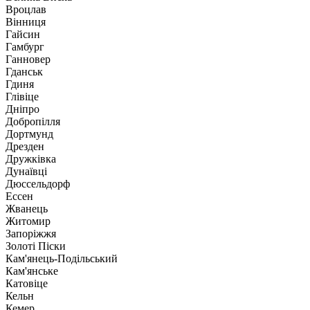
Вроцлав
Вінниця
Гайсин
Гамбург
Ганновер
Гданськ
Гдиня
Глівіце
Дніпро
Добропілля
Дортмунд
Дрезден
Дружківка
Дунаївці
Дюссельдорф
Ессен
Жванець
Житомир
Запоріжжя
Золоті Піски
Кам'янець-Подільський
Кам'янське
Катовіце
Кельн
Кемер