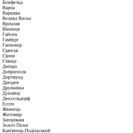
Білефельд
Варна
Варшава
Велика Виска
Вроцлав
Вінниця
Гайсин
Гамбург
Ганновер
Гданськ
Гдиня
Глівіце
Дніпро
Добропілля
Дортмунд
Дрезден
Дружківка
Дунаївці
Дюссельдорф
Ессен
Жванець
Житомир
Запоріжжя
Золоті Піски
Кам'янець-Подільський