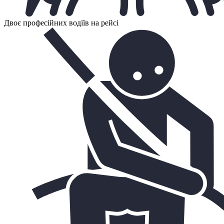
Двоє професійних водіїв на рейсі