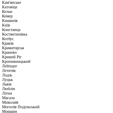
Кам'янське
Катовіце
Кельн
Кемер
Кишинів
Київ
Констанца
Костянтинівка
Котбус
Краків
Краматорськ
Кранево
Кривий Ріг
Кропивницький
Лейпциг
Летичів
Лодзь
Луцьк
Львів
Люблін
Літин
Магала
Миколаїв
Могилів Подільський
Моршин