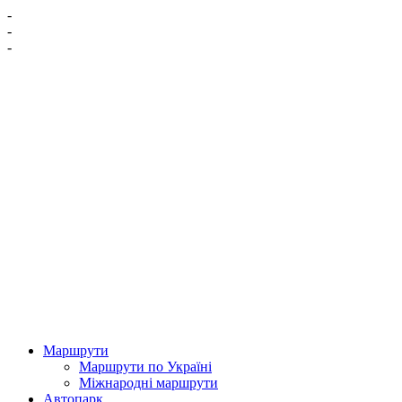
-
-
-
Маршрути
Маршрути по Україні
Міжнародні маршрути
Автопарк