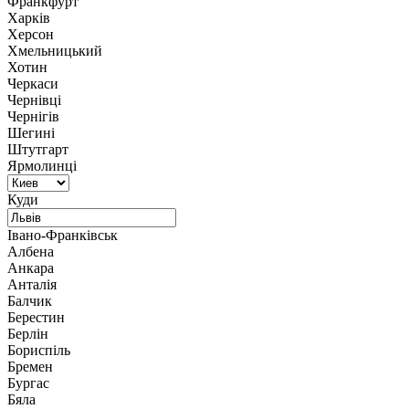
Франкфурт
Харків
Херсон
Хмельницький
Хотин
Черкаси
Чернівці
Чернігів
Шегині
Штутгарт
Ярмолинці
Куди
Івано-Франківськ
Албена
Анкара
Анталія
Балчик
Берестин
Берлін
Бориспіль
Бремен
Бургас
Бяла