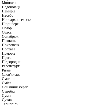
Мюнхен
Недобоївці
Немирів
Несебр
Новоархангельськ
Нюрнберг
Обзор
Одеса
Оснабрюк
Познань
Покровськ
Полтава
Поморіє
Прага
Підгородне
Регенсбург
Рівне
Слов'янськ
Смоліне
Сміла
Сонячний берег
Стамбул
Суми
Сучава
Тернопіль