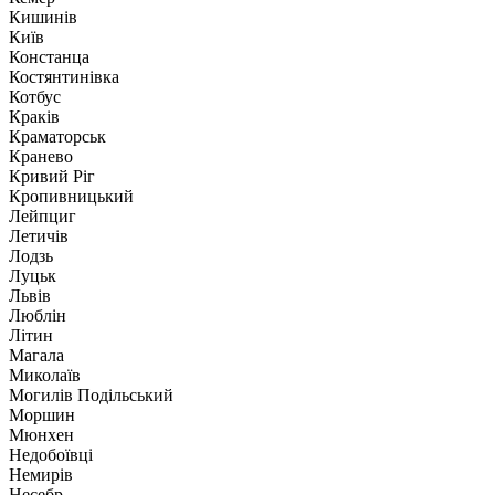
Кишинів
Київ
Констанца
Костянтинівка
Котбус
Краків
Краматорськ
Кранево
Кривий Ріг
Кропивницький
Лейпциг
Летичів
Лодзь
Луцьк
Львів
Люблін
Літин
Магала
Миколаїв
Могилів Подільський
Моршин
Мюнхен
Недобоївці
Немирів
Несебр