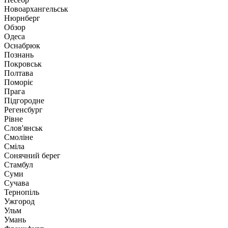
Новоархангельськ
Нюрнберг
Обзор
Одеса
Оснабрюк
Познань
Покровськ
Полтава
Поморіє
Прага
Підгородне
Регенсбург
Рівне
Слов'янськ
Смоліне
Сміла
Сонячний берег
Стамбул
Суми
Сучава
Тернопіль
Ужгород
Ульм
Умань