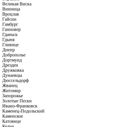
Великая Виска
Винница
Вроцлав
Гайсин
Гамбург
Ганновер
Гданьск
Гдыня
Гливице
Днепр
Доброполье
Дортмунд
Дрезден
Дружковка
Дунаевцы
Дюссельдорф
Жванец
Житомир
Запорожье
Золотые Пески
Ивано-Франковск
Каменец-Подольский
Каменское
Катовице
Кельн