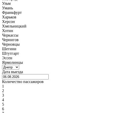
Ульм
Умань
Франкфурт
Харьков
Херсон
Хмельницкий
Хотин
Черкассы
Чернигов
Черновцы
Шегини
Штутгарт
Эссен
Ярмолинцы
Дата выезда
Количество пассажиров
1
2
3
4
5
6