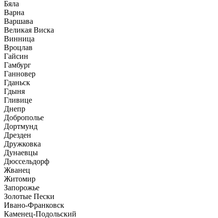
Бяла
Варна
Варшава
Великая Виска
Винница
Вроцлав
Гайсин
Гамбург
Ганновер
Гданьск
Гдыня
Гливице
Днепр
Доброполье
Дортмунд
Дрезден
Дружковка
Дунаевцы
Дюссельдорф
Жванец
Житомир
Запорожье
Золотые Пески
Ивано-Франковск
Каменец-Подольский