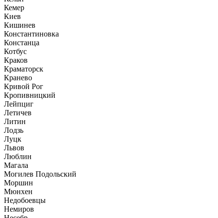
Кемер
Киев
Кишинев
Константиновка
Констанца
Котбус
Краков
Краматорск
Кранево
Кривой Рог
Кропивницкий
Лейпциг
Летичев
Литин
Лодзь
Луцк
Львов
Люблин
Магала
Могилев Подольский
Моршин
Мюнхен
Недобоевцы
Немиров
Несебр