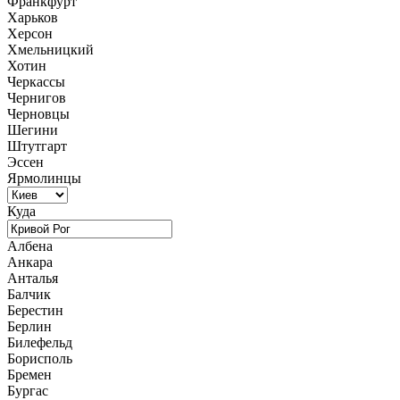
Франкфурт
Харьков
Херсон
Хмельницкий
Хотин
Черкассы
Чернигов
Черновцы
Шегини
Штутгарт
Эссен
Ярмолинцы
Куда
Албена
Анкара
Анталья
Балчик
Берестин
Берлин
Билефельд
Борисполь
Бремен
Бургас