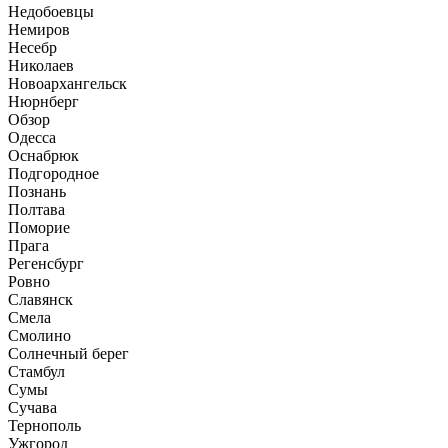
Недобоевцы
Немиров
Несебр
Николаев
Новоархангельск
Нюрнберг
Обзор
Одесса
Оснабрюк
Подгородное
Познань
Полтава
Поморие
Прага
Регенсбург
Ровно
Славянск
Смела
Смолино
Солнечный берег
Стамбул
Сумы
Сучава
Тернополь
Ужгород