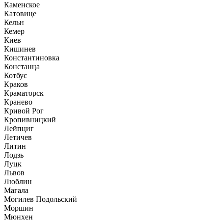
Каменское
Катовице
Кельн
Кемер
Киев
Кишинев
Константиновка
Констанца
Котбус
Краков
Краматорск
Кранево
Кривой Рог
Кропивницкий
Лейпциг
Летичев
Литин
Лодзь
Луцк
Львов
Люблин
Магала
Могилев Подольский
Моршин
Мюнхен