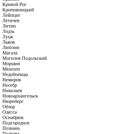
Кривой Рог
Кропивницкий
Лейпциг
Летичев
Литин
Лодзь
Луцк
Львов
Люблин
Магала
Могилев Подольский
Моршин
Мюнхен
Недобоевцы
Немиров
Несебр
Николаев
Новоархангельск
Нюрнберг
Обзор
Одесса
Оснабрюк
Подгородное
Познань
Полтава