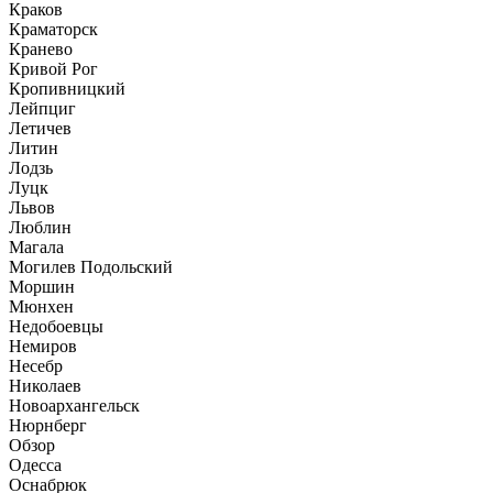
Краков
Краматорск
Кранево
Кривой Рог
Кропивницкий
Лейпциг
Летичев
Литин
Лодзь
Луцк
Львов
Люблин
Магала
Могилев Подольский
Моршин
Мюнхен
Недобоевцы
Немиров
Несебр
Николаев
Новоархангельск
Нюрнберг
Обзор
Одесса
Оснабрюк