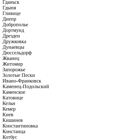
Гданьск
Гдыня
Гливице
Днепр
Доброполье
Дортмунд
Дрезден
Дружковка
Дунаевцы
Дюссельдорф
Жванец
Житомир
Запорожье
Золотые Пески
Ивано-Франковск
Каменец-Подольский
Каменское
Катовице
Кельн
Кемер
Киев
Кишинев
Константиновка
Констанца
Котбус