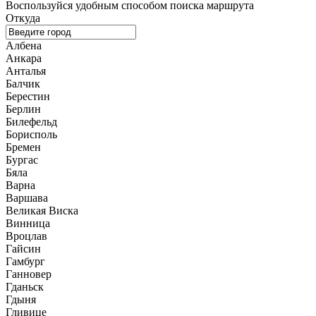
Воспользуйся удобным способом поиска маршрута
Откуда
Албена
Анкара
Анталья
Балчик
Берестин
Берлин
Билефельд
Борисполь
Бремен
Бургас
Бяла
Варна
Варшава
Великая Виска
Винница
Вроцлав
Гайсин
Гамбург
Ганновер
Гданьск
Гдыня
Гливице