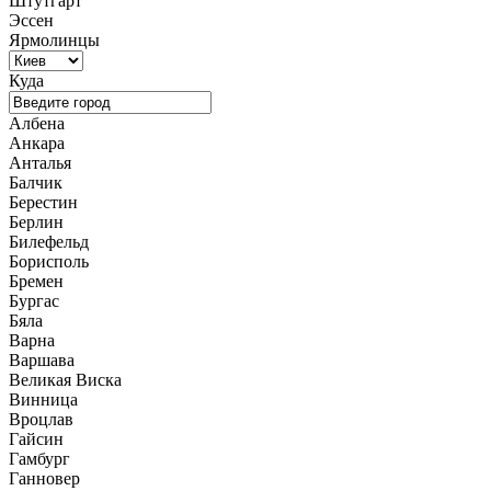
Штутгарт
Эссен
Ярмолинцы
Куда
Албена
Анкара
Анталья
Балчик
Берестин
Берлин
Билефельд
Борисполь
Бремен
Бургас
Бяла
Варна
Варшава
Великая Виска
Винница
Вроцлав
Гайсин
Гамбург
Ганновер