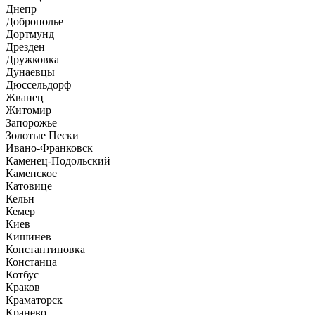
Днепр
Доброполье
Дортмунд
Дрезден
Дружковка
Дунаевцы
Дюссельдорф
Жванец
Житомир
Запорожье
Золотые Пески
Ивано-Франковск
Каменец-Подольский
Каменское
Катовице
Кельн
Кемер
Киев
Кишинев
Константиновка
Констанца
Котбус
Краков
Краматорск
Кранево