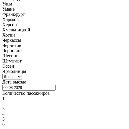
Ульм
Умань
Франкфурт
Харьков
Херсон
Хмельницкий
Хотин
Черкассы
Чернигов
Черновцы
Шегини
Штутгарт
Эссен
Ярмолинцы
Дата выезда
Количество пассажиров
1
2
3
4
5
6