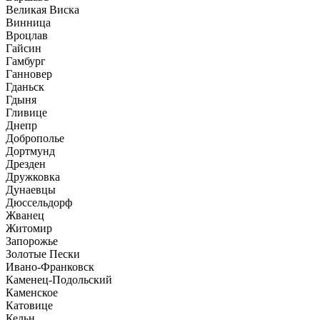
Великая Виска
Винница
Вроцлав
Гайсин
Гамбург
Ганновер
Гданьск
Гдыня
Гливице
Днепр
Доброполье
Дортмунд
Дрезден
Дружковка
Дунаевцы
Дюссельдорф
Жванец
Житомир
Запорожье
Золотые Пески
Ивано-Франковск
Каменец-Подольский
Каменское
Катовице
Кельн