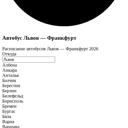
Автобус Львов — Франкфурт
Расписание автобусов Львов — Франкфурт 2026
Откуда
Албена
Анкара
Анталья
Балчик
Берестин
Берлин
Билефельд
Борисполь
Бремен
Бургас
Бяла
Варна
Варшава