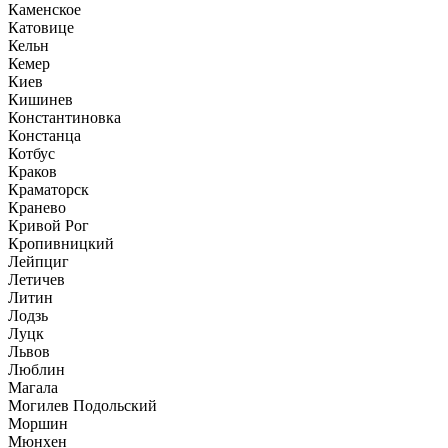
Каменское
Катовице
Кельн
Кемер
Киев
Кишинев
Константиновка
Констанца
Котбус
Краков
Краматорск
Кранево
Кривой Рог
Кропивницкий
Лейпциг
Летичев
Литин
Лодзь
Луцк
Львов
Люблин
Магала
Могилев Подольский
Моршин
Мюнхен