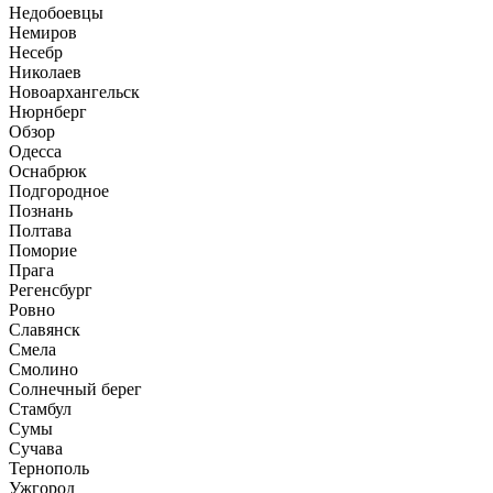
Недобоевцы
Немиров
Несебр
Николаев
Новоархангельск
Нюрнберг
Обзор
Одесса
Оснабрюк
Подгородное
Познань
Полтава
Поморие
Прага
Регенсбург
Ровно
Славянск
Смела
Смолино
Солнечный берег
Стамбул
Сумы
Сучава
Тернополь
Ужгород