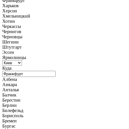
Франкфурт
Харьков
Херсон
Хмельницкий
Хотин
Черкассы
Чернигов
Черновцы
Шегини
Штутгарт
Эссен
Ярмолинцы
Куда
Албена
Анкара
Анталья
Балчик
Берестин
Берлин
Билефельд
Борисполь
Бремен
Бургас