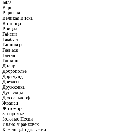
Бяла
Варна
Варшава
Великая Виска
Винница
Вроцлав
Гайсин
Гамбург
Ганновер
Гданьск
Гдыня
Гливице
Днепр
Доброполье
Дортмунд
Дрезден
Дружковка
Дунаевцы
Дюссельдорф
Жванец
Житомир
Запорожье
Золотые Пески
Ивано-Франковск
Каменец-Подольский