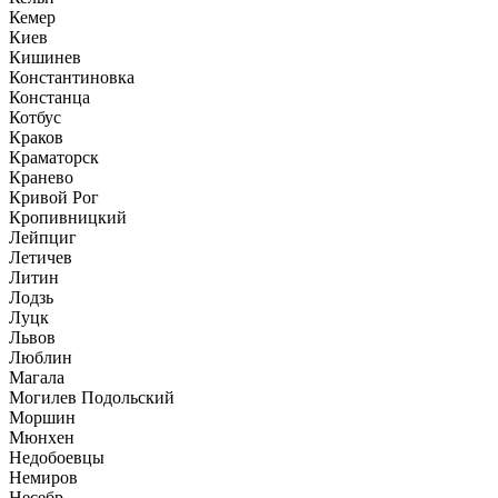
Кемер
Киев
Кишинев
Константиновка
Констанца
Котбус
Краков
Краматорск
Кранево
Кривой Рог
Кропивницкий
Лейпциг
Летичев
Литин
Лодзь
Луцк
Львов
Люблин
Магала
Могилев Подольский
Моршин
Мюнхен
Недобоевцы
Немиров
Несебр