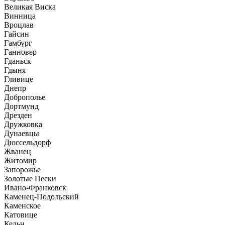
Великая Виска
Винница
Вроцлав
Гайсин
Гамбург
Ганновер
Гданьск
Гдыня
Гливице
Днепр
Доброполье
Дортмунд
Дрезден
Дружковка
Дунаевцы
Дюссельдорф
Жванец
Житомир
Запорожье
Золотые Пески
Ивано-Франковск
Каменец-Подольский
Каменское
Катовице
Кельн