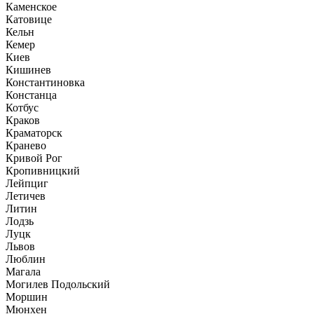
Каменское
Катовице
Кельн
Кемер
Киев
Кишинев
Константиновка
Констанца
Котбус
Краков
Краматорск
Кранево
Кривой Рог
Кропивницкий
Лейпциг
Летичев
Литин
Лодзь
Луцк
Львов
Люблин
Магала
Могилев Подольский
Моршин
Мюнхен