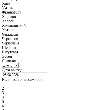
Ульм
Умань
Франкфурт
Харьков
Херсон
Хмельницкий
Хотин
Черкассы
Чернигов
Черновцы
Шегини
Штутгарт
Эссен
Ярмолинцы
Дата выезда
Количество пассажиров
1
2
3
4
5
6