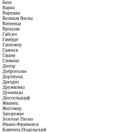
Бяла
Варна
Варшава
Великая Виска
Винница
Вроцлав
Гайсин
Гамбург
Ганновер
Гданьск
Гдыня
Гливице
Днепр
Доброполье
Дортмунд
Дрезден
Дружковка
Дунаевцы
Дюссельдорф
Жванец
Житомир
Запорожье
Золотые Пески
Ивано-Франковск
Каменец-Подольский