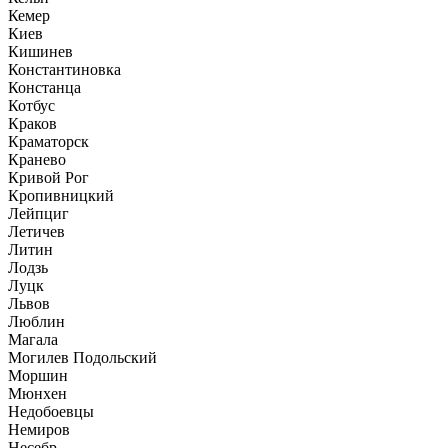
Кемер
Киев
Кишинев
Константиновка
Констанца
Котбус
Краков
Краматорск
Кранево
Кривой Рог
Кропивницкий
Лейпциг
Летичев
Литин
Лодзь
Луцк
Львов
Люблин
Магала
Могилев Подольский
Моршин
Мюнхен
Недобоевцы
Немиров
Несебр