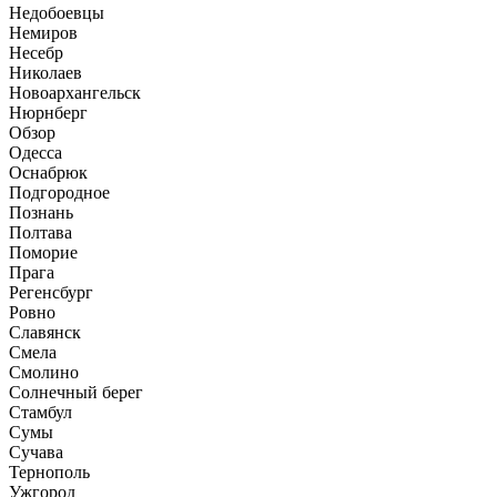
Недобоевцы
Немиров
Несебр
Николаев
Новоархангельск
Нюрнберг
Обзор
Одесса
Оснабрюк
Подгородное
Познань
Полтава
Поморие
Прага
Регенсбург
Ровно
Славянск
Смела
Смолино
Солнечный берег
Стамбул
Сумы
Сучава
Тернополь
Ужгород