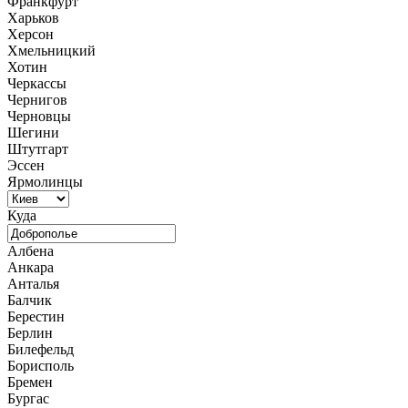
Франкфурт
Харьков
Херсон
Хмельницкий
Хотин
Черкассы
Чернигов
Черновцы
Шегини
Штутгарт
Эссен
Ярмолинцы
Куда
Албена
Анкара
Анталья
Балчик
Берестин
Берлин
Билефельд
Борисполь
Бремен
Бургас