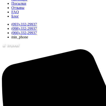
Посылки
Отзывы
FAQ
Блог
(093)-332-29937
(098)-332-29937
(066)-332-29937
min_phone