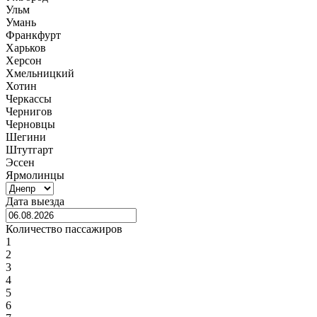
Ульм
Умань
Франкфурт
Харьков
Херсон
Хмельницкий
Хотин
Черкассы
Чернигов
Черновцы
Шегини
Штутгарт
Эссен
Ярмолинцы
Дата выезда
Количество пассажиров
1
2
3
4
5
6