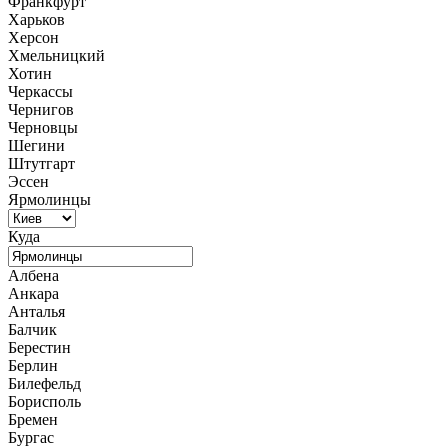
Франкфурт
Харьков
Херсон
Хмельницкий
Хотин
Черкассы
Чернигов
Черновцы
Шегини
Штутгарт
Эссен
Ярмолинцы
Куда
Албена
Анкара
Анталья
Балчик
Берестин
Берлин
Билефельд
Борисполь
Бремен
Бургас