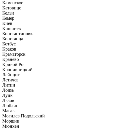
Каменское
Катовице
Кельн
Кемер
Киев
Кишинев
Константиновка
Констанца
Котбус
Краков
Краматорск
Кранево
Кривой Рог
Кропивницкий
Лейпциг
Летичев
Литин
Лодзь
Луцк
Львов
Люблин
Магала
Могилев Подольский
Моршин
Мюнхен