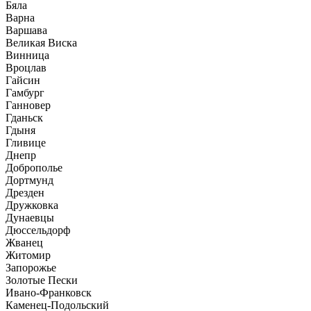
Бяла
Варна
Варшава
Великая Виска
Винница
Вроцлав
Гайсин
Гамбург
Ганновер
Гданьск
Гдыня
Гливице
Днепр
Доброполье
Дортмунд
Дрезден
Дружковка
Дунаевцы
Дюссельдорф
Жванец
Житомир
Запорожье
Золотые Пески
Ивано-Франковск
Каменец-Подольский