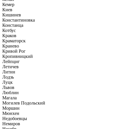
Кемер
Киев
Кишинев
Константиновка
Констанца
Котбус
Краков
Краматорск
Кранево
Кривой Рог
Кропивницкий
Лейпциг
Летичев
Литин
Лодзь
Луцк
Львов
Люблин
Магала
Могилев Подольский
Моршин
Мюнхен
Недобоевцы
Немиров
Несебр