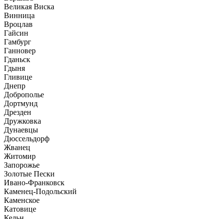
Великая Виска
Винница
Вроцлав
Гайсин
Гамбург
Ганновер
Гданьск
Гдыня
Гливице
Днепр
Доброполье
Дортмунд
Дрезден
Дружковка
Дунаевцы
Дюссельдорф
Жванец
Житомир
Запорожье
Золотые Пески
Ивано-Франковск
Каменец-Подольский
Каменское
Катовице
Кельн