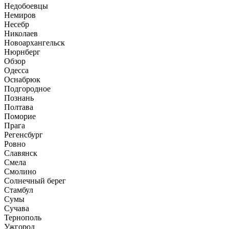
Недобоевцы
Немиров
Несебр
Николаев
Новоархангельск
Нюрнберг
Обзор
Одесса
Оснабрюк
Подгородное
Познань
Полтава
Поморие
Прага
Регенсбург
Ровно
Славянск
Смела
Смолино
Солнечный берег
Стамбул
Сумы
Сучава
Тернополь
Ужгород