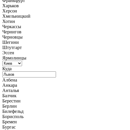
Франкфурт
Харьков
Херсон
Хмельницкий
Хотин
Черкассы
Чернигов
Черновцы
Шегини
Штутгарт
Эссен
Ярмолинцы
Куда
Албена
Анкара
Анталья
Балчик
Берестин
Берлин
Билефельд
Борисполь
Бремен
Бургас