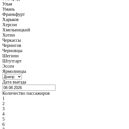
Ульм
Умань
Франкфурт
Харьков
Херсон
Хмельницкий
Хотин
Черкассы
Чернигов
Черновцы
Шегини
Штутгарт
Эссен
Ярмолинцы
Дата выезда
Количество пассажиров
1
2
3
4
5
6