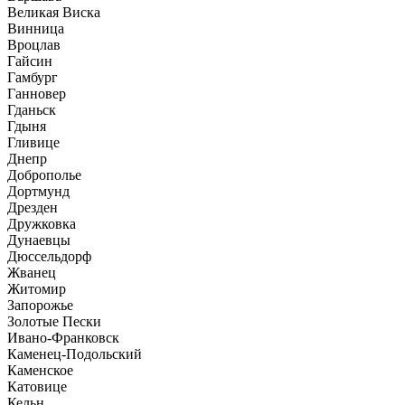
Великая Виска
Винница
Вроцлав
Гайсин
Гамбург
Ганновер
Гданьск
Гдыня
Гливице
Днепр
Доброполье
Дортмунд
Дрезден
Дружковка
Дунаевцы
Дюссельдорф
Жванец
Житомир
Запорожье
Золотые Пески
Ивано-Франковск
Каменец-Подольский
Каменское
Катовице
Кельн