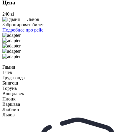
Цена
240 zł
Забронировать
билет
Подробнее про рейс
Гдыня
Тчев
Грудзьондз
Бидгощ
Торунь
Влоцлавек
Плоцк
Варшава
Люблин
Львов