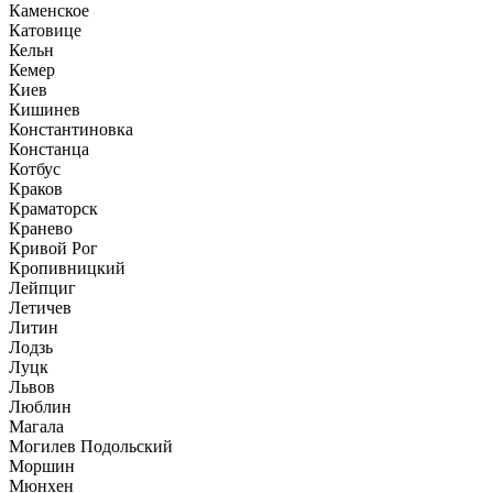
Каменское
Катовице
Кельн
Кемер
Киев
Кишинев
Константиновка
Констанца
Котбус
Краков
Краматорск
Кранево
Кривой Рог
Кропивницкий
Лейпциг
Летичев
Литин
Лодзь
Луцк
Львов
Люблин
Магала
Могилев Подольский
Моршин
Мюнхен