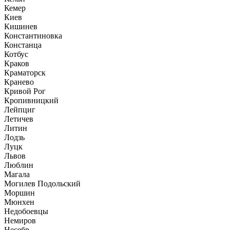
Кемер
Киев
Кишинев
Константиновка
Констанца
Котбус
Краков
Краматорск
Кранево
Кривой Рог
Кропивницкий
Лейпциг
Летичев
Литин
Лодзь
Луцк
Львов
Люблин
Магала
Могилев Подольский
Моршин
Мюнхен
Недобоевцы
Немиров
Несебр