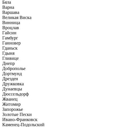
Бяла
Варна
Варшава
Великая Виска
Винница
Вроцлав
Гайсин
Гамбург
Ганновер
Гданьск
Гдыня
Гливице
Днепр
Доброполье
Дортмунд
Дрезден
Дружковка
Дунаевцы
Дюссельдорф
Жванец
Житомир
Запорожье
Золотые Пески
Ивано-Франковск
Каменец-Подольский