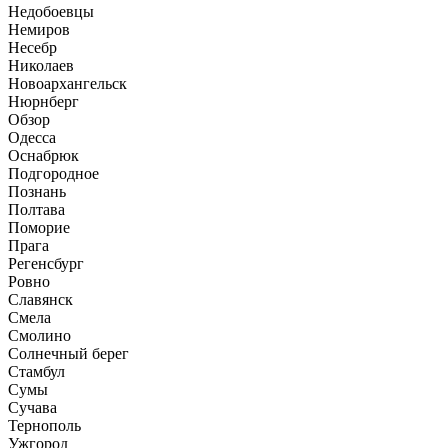
Недобоевцы
Немиров
Несебр
Николаев
Новоархангельск
Нюрнберг
Обзор
Одесса
Оснабрюк
Подгородное
Познань
Полтава
Поморие
Прага
Регенсбург
Ровно
Славянск
Смела
Смолино
Солнечный берег
Стамбул
Сумы
Сучава
Тернополь
Ужгород